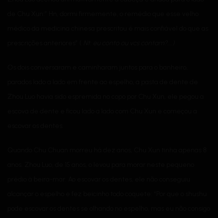
de Chu Xun:” Hn, dormi firmemente, o remédio que esse velho
médico da medicina chinesa prescritou é mais confiável do que as
prescrições anteriores” (
Nt: eu conto ou
vcs
contam?….)
Os dois conversaram e caminharam juntos para o banheiro,
parados lado a lado em frente ao espelho, a pasta de dente de
Zhou Luo havia sido espremida no copo por Chu Xun, ele pegou a
escova de dente e ficou lado a lado com Chu Xun e começou a
escovar os dentes.
Quando Chu Chuan morreu há dez anos, Chu Xun tinha apenas 8
anos. Zhou Luo, de 15 anos, o levou para morar neste pequeno
prédio à beira-mar. Ao escovar os dentes, ele não conseguiu
alcançar o espelho e fez beicinho todo coquete: “Por que o shushu
pode escovar os dentes se olhando no espelho, mas eu não consigo