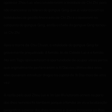
apoiasse Zhou Luo, eles consideraram a lealdade de Chi Zhi, para
não mencionar os líderes da gangue Qing que já valorizavam as
habilidades de gestão financeira de Chi Zhi e o apoiaram na
conquista da gangue Qing, então o chefe da gangue Qing tornou-
se Chi Zhi.
Após a morte de Chu Chuan, a vitalidade da gangue Qing foi
gravemente prejudicada. A família Jin da Cidade Luo e a família
Mai em Tagu aproveitaram a oportunidade de ocupar vários portos
que originalmente pertenceram a Xi Dao nos últimos dez anos,
eles quiseram introduzir drogas na capital de Xi Dao mais de uma
vez.
A razão pela qual Zhou Luo e Jin Lao Wu lutaram ontem no porto
das ilhas remotas foi também porque a família Jin viu a localização
geográfica superior das ilhas remotas e queria incorporar as ilhas