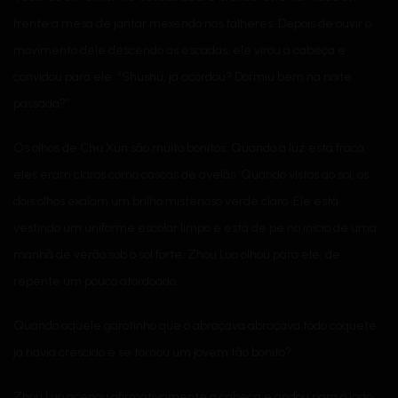
frente à mesa de jantar mexendo nos talheres. Depois de ouvir o
movimento dele descendo as escadas, ele virou a cabeça e
convidou para ele: “Shushu, já acordou? Dormiu bem na noite
passada?”
Os olhos de Chu Xun são muito bonitos. Quando a luz está fraca,
eles eram claros como cascas de avelãs. Quando vistos ao sol, os
dois olhos exalam um brilho misterioso verde claro. Ele está
vestindo um uniforme escolar limpo e está de pé no início de uma
manhã de verão sob o sol forte, Zhou Luo olhou para ele, de
repente um pouco atordoado.
Quando aquele garotinho que o abraçava abraçava todo coquete
já havia crescido e se tornou um jovem tão bonito?
Zhou Luo acenou afirmativamente a cabeça e andou para o lado