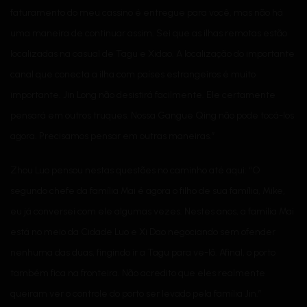
faturamento do meu cassino é entregue para você, mas não há
uma maneira de continuar assim. Sei que as ilhas remotas estão
localizadas na casual de Tagu e Xidao. A localização do importante
canal que conecta a ilha com países estrangeiros é muito
importante. Jin Long não desistirá facilmente. Ele certamente
pensará em outros truques. Nossa Gangue Qing não pode tocá-los
agora. Precisamos pensar em outras maneiras.”
Zhou Luo pensou nestas questões no caminho até aqui: “O
segundo chefe da família Mai é agora o filho de sua família, Mike,
eu já conversei com ele algumas vezes. Nestes anos, a família Mai
está no meio da Cidade Luo e Xi Dao negociando sem ofender
nenhuma das duas, fingindo ir a Tagu para ve-lô. Afinal, o porto
também fica na fronteira. Não acredito que eles realmente
queiram ver o controle do porto ser levado pela família Jin.”