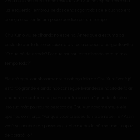
Zhou Luo olhou para o belo rosto de Chu Xun no espelho com sua
luz esquerda, lembrou-se das cenas agarradas dele quando era
criança e se sentiu um pouco perdida por um tempo.
Chu Xun o viu se olhando no espelho. Antes que a espuma da
pasta de dente fosse cuspida, ele virou a cabeça e perguntou-lhe:
“O que há de errado? Por que shushu está olhando para mim o
tempo todo?”
Ele esfregou carinhosamente a cabeça fofa de Chu Xun: “Você já
está tão grande e ainda não consegue livrar desse hábito de falar
enquanto mantém a espuma dentro da boca “quando ele disse
isso sua mão pousou no pescoço de Chu Xun novamente, e ele
apertou com força. “Por que você cresceu tanto de repente? Assim
você vai acabar me passando, tenho medo de não ser mais capaz
de abraçá-lo.”