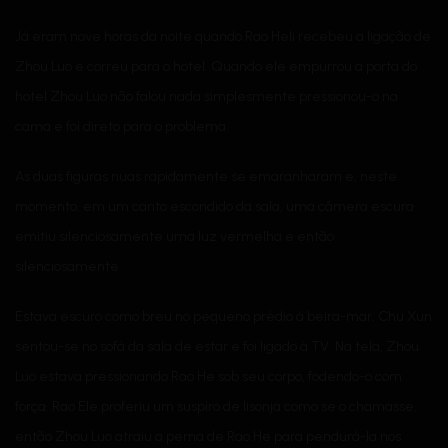
Já eram nove horas da noite quando Rao Heli recebeu a ligação de
Zhou Luo e correu para o hotel. Quando ele empurrou a porta do
hotel Zhou Luo não falou nada simplesmente pressionou-o na
cama e foi direto para o problema.
As duas figuras nuas rapidamente se emaranharam e, neste
momento, em um canto escondido da sala, uma câmera escura
emitiu silenciosamente uma luz vermelha e então
silenciosamente.
Estava escuro como breu no pequeno prédio à beira-mar. Chu Xun
sentou-se no sofá da sala de estar e foi ligado à TV. Na tela, Zhou
Luo estava pressionando Rao He sob seu corpo, fodendo-o com
força. Rao Ele proferiu um suspiro de lisonja como se o chamasse,
então Zhou Luo atraiu a perna de Rao He para pendurá-la nos