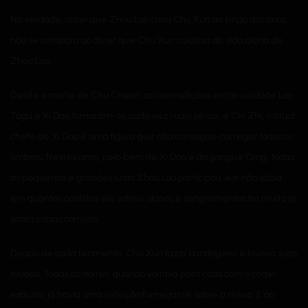
Na verdade, dizer que Zhou Luo criou Chu Xun ao longo dos anos,
não se compara ao dizer que Chu Xun cuidava da vida diária de
Zhou Luo.
Desde a morte de Chu Chuan, as contradições entre a cidade Luo,
Tagu e Xi Dao tornaram-se cada vez mais sérias, e Chi Zhi, o atual
chefe de Xi Dao é uma figura que não consegue carregar todos os
ombros. Nestes anos, pelo bem de Xi Dao e da gangue Qing, todas
as pequenas e grandes lutas Zhou Luo participou, ele não sabia
em quantos conflitos ele sofreu, danos e sangramentos há muito já
eram coisas comuns.
Depois de cada ferimento, Chu Xun fazia bandagens e lavava suas
roupas. Todas as noites, quando voltava para casa com o corpo
exausto, já havia uma refeição fumegante sobre a mesa. E ao