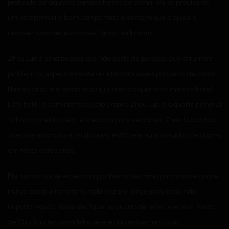
profundo por aqueles companheiros de cama, ele só precisa de
um companheiro bem comportado e sensato que o ajude a
resolver suas necessidades físicas, nada mais.
Zhou Luo é uma pessoa que não gosta de pessoas que arrumam
problemas, especialmente ao lidar com esses parceiros de cama.
Nestes anos, ele sempre abriu o mesmo quarto no mesmo hotel.
Este hotel é administrado pelo próprio Zhou Luo, e o quarto no hotel
tinha as janelas até o teto e dava para ver o mar. Zhou Luo achou
que o cenário aqui é muito bom, então ele nunca mudou de quarto
em todos esses anos.
Ele nunca trouxe esses companheiros de cama para casa e quase
nunca passa a noite fora, toda vez ele dirige para casa, não
importa o quão tarde ele fique no quarto de hotel, ele tem medo
de Chu Xun ter pesadelos se ele não estiver em casa.