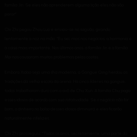
família Jin. Se eles não aprenderem alguma lição eles não vão
parar”
Chi Zhi pegou Zhou Luo e enviou-se no saguão, girando
lentamente a noz na mão: “Eu sei, mas nos negócios, a harmonia é
a coisa mais importante. Nos últimos anos, a família Jin e a família
Mai nos causaram muitos problemas pelas costas.
Embora Xidao seja uma ilha moderna, a Gangue Qing herdou as
tradições da velha escola da arena. Há cinco líderes na gangue,
todos trabalharam duro com o avô de Chu Xun. A família Chu paga
esses idosos de acordo com sua rotatividade. Se o negócio não for
bom, o dinheiro no bolso desses idosos diminuirá e eles ficarão
naturalmente infelizes.
Chi Zhi prosseguiu: “Todos os anos, secretamente, uma parte do