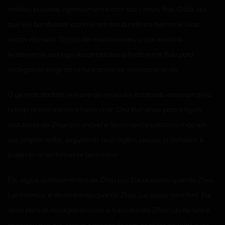
ombros, puxando vigorosamente com sua cintura fina. Cada vez
que ele bombeava, a carne em sua bunda vai tremer e suas
costas vão subir. Depois de muitas vezes, o suor escorria
lentamente ao longo das omoplatas e finalmente fluía para
nádegas ao longo da cintura posterior, desaparecendo.
O gemido abafado e o som de músculos estalando ecoaram pela
tela do prédio escuro à beira-mar. Chu Xun olhou para a figura
ondulante de Zhou Luo imóvel e lentamente colocou a mão sob
sua própria virilha, segurando seus órgãos sexuais já inchados e
puxando-os lentamente para cima.
Ele segue os movimentos de Zhou Luo. Ele acelerou quando Zhou
Luo avançou e desacelerou quando Zhou Luo puxou para fora. Ele
olhou para as nádegas brancas e trêmulas de Zhou Luo na tela e