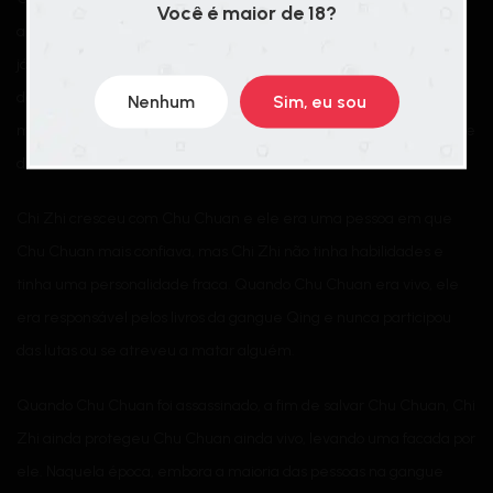
Você é maior de 18?
apenas 8 anos e Zhou Luo tinha apenas 15 anos. Embora Zhou Luo
já fosse bem conhecido por suas habilidades excelentes, aos olhos
dos anciãos da gangue Qing, ele não passava de um jovem
Nenhum
Sim, eu sou
mesquinho. Portanto, o poder da Gangue Qing foi entregue ao vice
de Chu Chuan, Chi Zhi.
Chi Zhi cresceu com Chu Chuan e ele era uma pessoa em que
Chu Chuan mais confiava, mas Chi Zhi não tinha habilidades e
tinha uma personalidade fraca. Quando Chu Chuan era vivo, ele
era responsável pelos livros da gangue Qing e nunca participou
das lutas ou se atreveu a matar alguém.
Quando Chu Chuan foi assassinado, a fim de salvar Chu Chuan, Chi
Zhi ainda protegeu Chu Chuan ainda vivo, levando uma facada por
ele. Naquela época, embora a maioria das pessoas na gangue