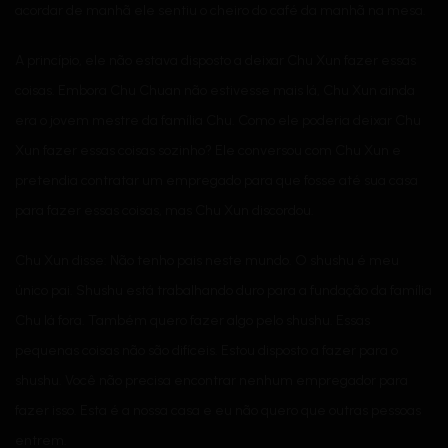
acordar de manhã ele sentiu o cheiro do café da manhã na mesa.
A princípio, ele não estava disposto a deixar Chu Xun fazer essas
coisas. Embora Chu Chuan não estivesse mais lá, Chu Xun ainda
era o jovem mestre da família Chu. Como ele poderia deixar Chu
Xun fazer essas coisas sozinho? Ele conversou com Chu Xun e
pretendia contratar um empregado para que fosse até sua casa
para fazer essas coisas, mas Chu Xun discordou.
Chu Xun disse: Não tenho pais neste mundo. O shushu é meu
único pai. Shushu está trabalhando duro para a fundação da família
Chu lá fora. Também quero fazer algo pelo shushu. Essas
pequenas coisas não são difíceis. Estou disposto a fazer para o
shushu. Você não precisa encontrar nenhum empregador para
fazer isso. Esta é a nossa casa e eu não quero que outras pessoas
entrem.