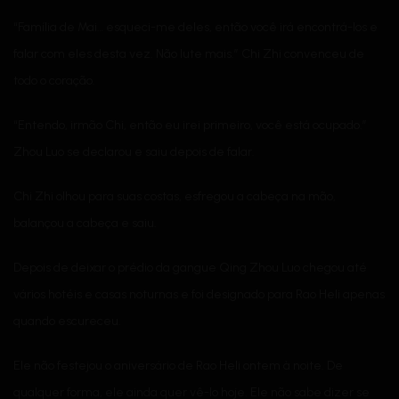
“Família de Mai… esqueci-me deles, então você irá encontrá-los e
falar com eles desta vez. Não lute mais.” Chi Zhi convenceu de
todo o coração.
“Entendo, irmão Chi, então eu irei primeiro, você está ocupado.”
Zhou Luo se declarou e saiu depois de falar.
Chi Zhi olhou para suas costas, esfregou a cabeça na mão,
balançou a cabeça e saiu.
Depois de deixar o prédio da gangue Qing Zhou Luo chegou até
vários hotéis e casas noturnas e foi designado para Rao Heli apenas
quando escureceu.
Ele não festejou o aniversário de Rao Heli ontem à noite. De
qualquer forma, ele ainda quer vê-lo hoje. Ele não sabe dizer se