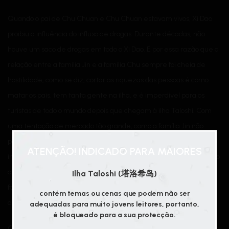
Quando o pai de Chu Chuan e Chu Chuan estavam vivos, Xi Dao
proibiu a influência do influxo de drogas. Durante décadas, não
houve um saco de drogas em todo o Xi Dao. É por essa razão que a
relação entre a família Jin e a família Chu sempre foi cheia de
hostilidade, como se diz, cortar as riquezas das pessoas é como
matar os pais, tem tanta gente na ilha, e é imperdível para os
turistas de todo o mundo depois que chegam à ilha Taloshi. Com
uma tentação de mercado tão grande, como a família Jin não
poderia ser lucrativa? No entanto, depois de todos esses anos, não
ATENÇÃO! INDICADO PARA MAIORES
importa o quão impressionante seja a família Jin, eles não sabem o
quanto eles receberam abertamente e secretamente, e até
Ilha Taloshi (塔洛希岛)
foram propostos dar à família Chu uma parcela de 55% da renda
contém temas ou cenas que podem não ser
difícil das drogas na ilha, mas ela ainda não desistiu.
adequadas para muito jovens leitores, portanto,
é bloqueado para a sua protecção.
Quando Chu Chuan foi assassinado há dez anos, Chu Xun tinha