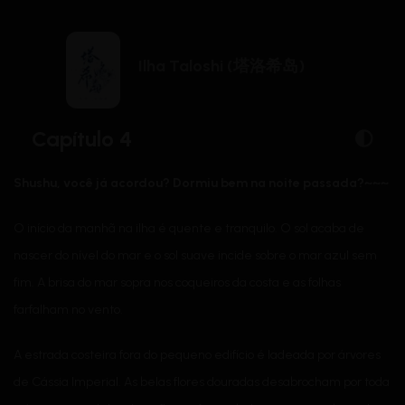
Ilha Taloshi (塔洛希岛)
Capítulo 4
Shushu, você
já
acordou?
Dormiu
bem na noite passada?~~~
O início da manhã na ilha é quente e tranquilo. O sol acaba de
nascer do nível do mar e o sol suave incide sobre o mar azul sem
fim. A brisa do mar sopra nos coqueiros da costa e as folhas
farfalham no vento.
A estrada costeira fora do pequeno edifício é ladeada por árvores
de Cássia Imperial. As belas flores douradas desabrocham por toda