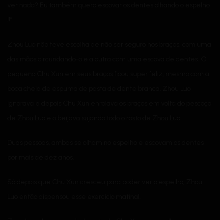
ver nada?!Eu também quero escovar os dentes olhando o espelho
!!”
Zhou Luo não teve escolha de não ser seguro nos braços, com uma
das mãos circundando-o e a outra com uma escova de dentes. O
pequeno Chu Xun em seus braços ficou super feliz, mesmo com a
boca cheia de espuma de pasta de dente branca, Zhou Luo
ignorava e depois Chu Xun enrolava os braços em volta do pescoço
de Zhou Luo e o beijava sujando todo o rosto de Zhou Luo.
Duas pessoas, ambas se olham no espelho e escovam os dentes
por mais de dez anos.
Só depois que Chu Xun cresceu para poder ver o espelho, Zhou
Luo então dispensou esse exercício matinal.