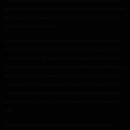
imaginou que ele estava esfregando com as mãos aquelas duas
bolas de carne tenra, enquanto usava seus próprios órgãos genitais
grosso para romper aquela camada de duas dobras, cutucando o
buraco de trás de seu lindo tio.
As partes de Zhou Luo estavam ficando cada vez mais rápidas, e
Chu Xun também estava ficando cada vez mais rápido à medida
que se masturbava. Ele segurou seu caule grosso arrancando o
prepúcio das raízes, que já estava com a cabeça vermelha-escuro
secretando uma peça pegajosa nas mãos. A glândula úmida foi
esfregada com extrema rapidez, e o prazer foi como um flash de
luz branca. No escuro, ele soltou um suspiro depressivo e rouco e,
junto com Zhou Luo, lançou jatos de sêmen turvo na palma de sua
mão.
Depois de um tempo, ele se deitou de costas no sofá e olhou