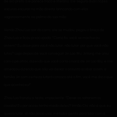
de aro preto. Ele parece fraco e literário. Ele segura duas nozes
escuras escuras na mão direita, brincando com elas
vagarosamente na palma da sua mão.
Vendo Zhou Luo sair do carro, ele se mudou, pegou o braço de
Zhou Luo e ficou preocupado: “Como foi, você se machucou
ontem? Eu disse para você não lutar, não lutar, por que você não
lutou? Logo depois de você conseguir Jin Lao Wu, Jinlong me uniu
com o pé atrás, dizendo que você corta o nariz de Jin Lao Wu, e me
ameaçou dizendo que não vai deixar o assunto acabar assim, a
família Jin com certeza lutará conosco até o fim, você me diz o que
que aconteceu!”
Zhou Luo franziu a testa, impaciente: “Deixe-os soltarem os
cavalos! Eu por acaso tenho medo deles?! Irmão Chi, não é que eu
queira lutar, só não posso usar métodos gentis para lidar com a