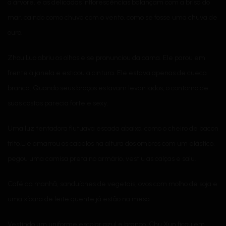
a árvore, e as delicadas inflorescências balançam com a brisa do
mar, caindo como chuva com o vento, como se fosse uma chuva de
ouro.
Zhou Luo abriu os olhos e se pronunciou da cama. Ele parou em
frente à janela e esticou a cintura. Ele estava apenas de cueca
branca. Quando seus braços estavam levantados, o contorno de
suas costas parecia forte e sexy.
Uma luz tentadora flutuava escada abaixo, como o cheiro de bacon
frito.Ele amarrou os cabelos na altura dos ombros com um elástico,
pegou uma camisa preta no armário, vestiu as calças e saiu.
Café da manhã, sanduíches de vegetais, ovos com molho de soja e
uma xícara de leite quente já estão na mesa.
Vestindo um uniforme escolar azul e branco, Chu Xun ficou em