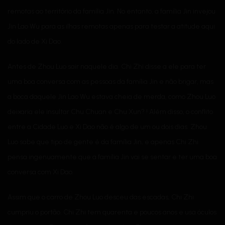
remotas ao território da família Jin. No entanto, a família Jin invejou
Jin Lao Wu para as ilhas remotas apenas para testar a atitude aqui
do lado de Xi Dao.
Antes de Zhou Luo sair naquele dia. Chi Zhi disse a ele para ter
uma boa conversa com as pessoas da família Jin e não brigar, mas
a boca daquele Jin Lao Wu estava cheia de merda, como Zhou Luo
deixaria ele insultar Chu Chuan e Chu Xun? ! Além disso, o conflito
entre a Cidade Luo e Xi Dao não é algo de um ou dois dias. Zhou
Luo sabe que tipo de gente é da família Jin, e apenas Chi Zhi
pensa ingenuamente que a família Jin vai se sentar e ter uma boa
conversa com Xi Dao.
Assim que o carro de Zhou Luo desceu das escadas, Chi Zhi
cumpriu o portão. Chi Zhi tem quarenta e poucos anos e usa óculos