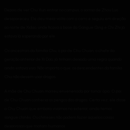
Depois de ver Chu Xun entrar no campus, o sorriso de Zhou Luo
desapareceu. Ele deu meia-volta com o carro e seguiu em direção
ao norte de Xidao, onde ficava a base da Gangue Qing e Chi Zhi já
estava lá esperando por ele.
Os ancestrais da família Chu, o pai de Chu Chuan, o chefe da
geração anterior de Xi Dao, já tinham deixado uma regra quando
ainda estava vivo. Não importa o que, os descendentes da família
Chu não devem usar drogas.
A mãe de Chu Chuan morreu envenenada por tomar ópio. O pai
de Chu Chuan conhecia os perigos das drogas. Certa vez, ele disse
a Chu Chuan que embora vivamos no exterior, ainda temos
sangue chinês. Os chineses não podem fazer aquelas coisas
desonrosas que matam humanos