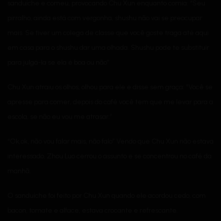
sanduíche e comeu, provocando Chu Xun enquanto comia: “Seu
pirralho, ainda está com vergonha, shushu não vai se preocupar
mais. Se tiver um colega de classe que você goste traga até aqui
em casa para o shushu dar uma olhada. Shushu pode te substituir
para julgá-la se ela é boa ou não”
Chu Xun atraiu os olhos, olhou para ele e disse sem graça: “Você se
apresse para comer, depois do café você tem que me levar para a
escola, se não eu vou me atrasar.”
“Ok,ok, não vou falar mais, não falo” Vendo que Chu Xun não estava
interessado, Zhou Luo cerrou o assunto e se concentrou no café da
manhã.
O sanduíche foi feito por Chu Xun quando ele acordou cedo, com
bacon, tomate e alface, estava crocante e refrescante.