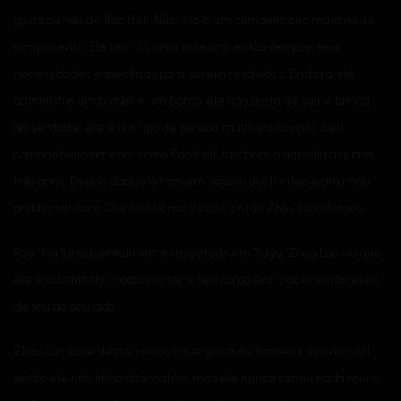
gosta ou não de Rao Heli. Não, ele é um companheiro máximo de
rompimento. Ele tem 25 anos este ano então sempre terá
necessidades específicas para serem resolvidas. Embora ele
administre um bordel e um barco, ele não gosta de sair e brincar.
Na verdade, ele é um tipo de pessoa muito tradicional. Seu
companheiro anterior como Rao Heli, também o agrediu a quase
três anos. Depois daquele homem passou dos limites e arrumou
problemas com Chu Xun várias vezes, então Zhou Luo o largou.
Rao Heli foi acidentalmente resgatado em Tagu, Zhou Luo viu que
ele era bonitinho, podia cantar e seu corpo era macio, então ele o
deixou ao seu lado
Zhou Luo sabe desde criança que gosta de homens, era natural
então ele não tinha alternativa, mas ele nunca sentiu nada muito