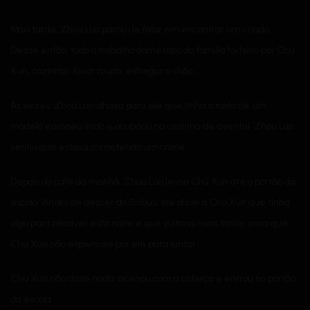
Mais tarde, Zhou Luo parou de falar em encontrar um criado.
Desde então, todo o trabalho doméstico da família foi feito por Chu
Xun, cozinhar, lavar roupa, esfregar o chão…
Às vezes, Zhou Luo olhava para ele que tinha o rosto de um
modelo europeu lindo e ocupado na cozinha de avental. Zhou Luo
sentiu que estava cometendo um crime.
Depois do café da manhã, Zhou Luo levou Chu Xun até o portão da
escola. Antes de descer do ônibus, ele disse a Chu Xun que tinha
algo para resolver esta noite e que voltaria mais tarde, para que
Chu Xun não esperasse por ele para jantar.
Chu Xun não disse nada, acenou com a cabeça e entrou no portão
da escola.