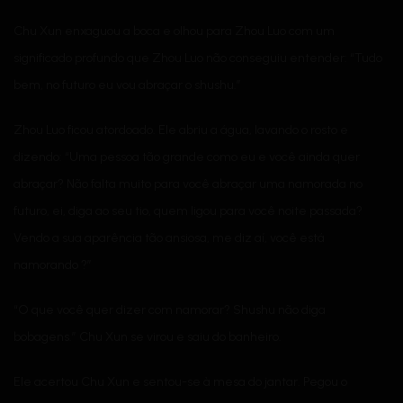
Chu Xun enxaguou a boca e olhou para Zhou Luo com um
significado profundo que Zhou Luo não conseguiu entender: “Tudo
bem, no futuro eu vou abraçar o shushu.”
Zhou Luo ficou atordoado. Ele abriu a água, lavando o rosto e
dizendo: “Uma pessoa tão grande como eu e você ainda quer
abraçar? Não falta muito para você abraçar uma namorada no
futuro, ei, diga ao seu tio, quem ligou para você noite passada?
Vendo a sua aparência tão ansiosa, me diz aí, você está
namorando ?”
“O que você quer dizer com namorar? Shushu não diga
bobagens.” Chu Xun se virou e saiu do banheiro.
Ele acertou Chu Xun e sentou-se à mesa do jantar. Pegou o