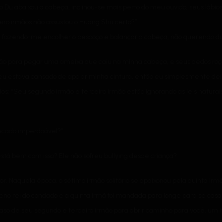
 Du abaixou a cabeça, inclinou-se mais perto do meu ouvido, seus láb
iro irmãos não assustou o Huang Shu certo?”
os, fazendo-me encolher o pescoço e balançar a cabeça, não querendo 
ão para pegar uma ameixa que caiu na minha cabeça, e seus dedos roç
 eu estava cansado de apoiar minha cintura, então eu simplesmente deite
os: “Seu segundo irmão e terceiro irmão estão ignorando as leis naturai
pecado imperdoável?”
está bem com isso? Ele não sofreu bullying desde criança?
r. Naquela época, o sétimo irmão solitário se apaixonou pela quinta irmã
no rei do condado e a quinta irmã foi mandada para longe para se casar
 caso de seu segundo e terceiro irmão para abrir caminho para você, um 