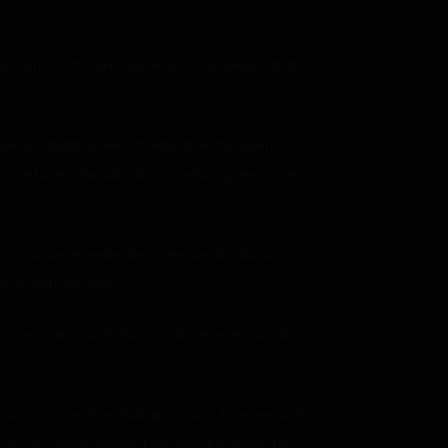
iao Lan e outros para apreciar a lua, alegando que
 densa caligrafia nela, imediatamente queimei a
ora e fiquei chocado, abri a janela e gritei: “Quem
s chamas de velas das lanternas do palácio no
os e aterrorizantes.
stas, e a palavra “fantasma” de repente saiu do
o trono, tenho estado paranóico. Às vezes sonho
om seus olhos raivosos bem abertos, vindo até