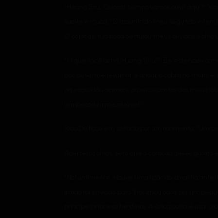
“Huang Shu. Quanto tempo vamos ouvir aqui?” Xiao
suave e rouca, “O assunto do meu segundo e terce
O calor de sua boca perfurou meus ouvidos e olh
“O que você acha, Huang Shu?” Ele estendeu a m
não ousei me levantar e atiçar a cobra no mato, e
na escuridão acima e puxei os cantos dos meus lábi
um pecado imperdoável.”
Xiao Du ficou em silêncio por um momento: “Um 
Apertei os olhos, será que o coração desse garoto 
“Naturalmente. Houve uma lição da dinastia anterio
irmão foi enviado para Yingzhou para ser um peque
príncipe/princesa herdeiro. A única coisa é usar o