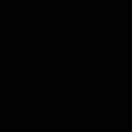
ios se moveram levemente, e ele fez uma voz
dizer que estava com medo dele.
aram a ponta da minha orelha, me escaldando. Eu
i no chão, olhei para o rosto de Xiao Du escondido
s, e assim por diante. Um escândalo real assim é
 órfã. Depois que seu caso foi descoberto, o sétimo
. Os dois não poderão mais disputar o cargo de
tolo. Não se esqueça, além de Xiao Yu, você ainda