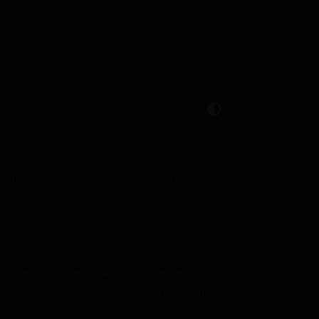
e testa, amarrar de volta e voltar para seu
 não é incomum em todos os tipos de acessórios.
para investigar secretamente após o banquete.