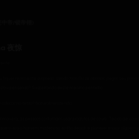
a( 笼中帝/锁帝翎)
rna 夜惊
ente.
 fiquei realmente surpreso. Vendo Xiao Du se abaixar, pegar seu pano d
u estou pensando? Suspeitando deste menino pentelho.
colocar na testa? Naturalmente não.
primavera, as pessoas costumam usar produtos de couro. Tecido de couro
quem era o homem misterioso, então desisti e planejei enviar alguém 