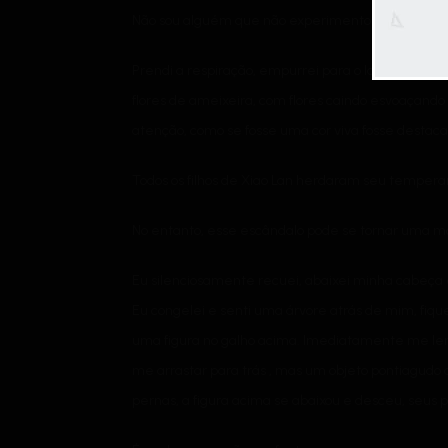
Não sou alguém que não experimentou o vento e a l
Prendi a respiração, empurrei para o lado uma am
flores de ameixeira, com flores caindo esvoaçando 
atenção, como se fosse uma cor viva fosse destacad
Todos os filhos de Xiao Lan herdaram seu temper
No entanto, esse escândalo pode se tornar uma 
Eu silenciosamente recuei, abaixei minha cabeça 
Eu congelei e senti uma árvore atrás de mim, fiqu
uma figura no galho acima. Imediatamente me lem
me arrastar para trás , mas um objeto pontiagudo 
pernas, a figura acima se abaixou e desceu, seus 