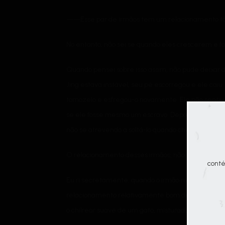
——Esse par de irmãos tem um relacionamento tão 
No entanto, não sei se quando eles crescerem e 
Quando pensei sobre isso assim, não pude deixar d
Jing estava instável, seu pé escorregou e ele caiu
tornozelo e esfregou-o novamente. Ele não sentiu n
se ele fosse mesmo um escravo. Depois que Xiao M
não se atrevendo a soltá-lo quando chegou ao lado 
O relacionamento desses irmãos, não é daquele je
conté
Eu ri secretamente, quando o irmão mais velho int
relacionamento relativamente bom de Xiao Jing. N
o chilrear suave de um gato, misturado com um sus