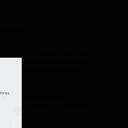
mos de antes?
s a voltar para a sala, vi que o corpo de Xiao
o para os patins sob seus sapatos, ele segurou seu
riu e colocou o outro pé no ombro do irmão, como
novamente e cambaleou para frente e para trás,
tores,
zer nada. Acho que foi por causa do
m era intermitente e leve, como um gemido baixo,