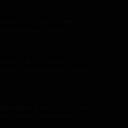
 no lago deste pátio, pela falsa acusação de
 naturais chamavam a aparência de um
figuras flutuando de repente no gelo me fez
a mais de perto, apenas para perceber que era uma
lizando graciosamente ao luar, como se voltasse
ue ele caia no chão. Os dois parecem ser muito