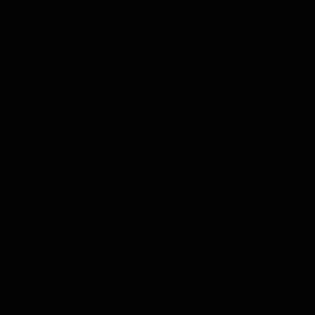
te parou não muito longe, substituído por
 de parar de pensar no ataque que sofri na floresta.
pânico quando ouvi.
(*Nt: gemidos no caso)
or que uma mulher.