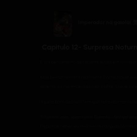
Imperador na gaiol
Capitulo 12- Surpresa Notu
E um pensamento de repente surgiu em minha m
Esse pensamento foi realmente inacreditável, e eu
assento, eu me forcei a desviar o olhar. O que e
Aquele pano de couro tem que ser exatamente de 
Olhei em volta novamente. Durante o festival da 
Depois de beber, eu realmente não poderia dizer 