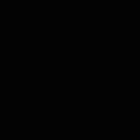
o passaram a noite no Palácio Chun Xu, e eu não fui exceção.
a que Bai Yanzhi me enviou. Eu me recusei a ir ao topo do palácio com X
undos do palácio por alguns membros do Palácio Chun Xu.
a e assei cuidadosamente a carta secreta na lamparina. Depois de ver a
spersar a poeira pela janela, mas na brecha, vi uma sombra piscando lá f
uma floresta de ameixeiras com sombras de árvores mosqueadas e fraca
 pátio, como aglomerados de incêndios fantasmas flutuando no ar, sombri
o de raposa do meu corpo, e um calafrio de repente subiu das minhas co
hadas com o sangue de vários dos meus meio-irmãos. Desde que subi a
s, ou estão segurando uma faixa branca cheia de sangue, ou venenos c