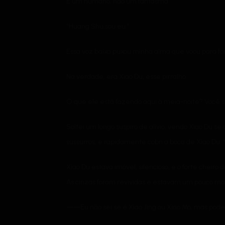
É um humano, não um fantasma.
“Huang Shu,sou eu.”
Essa voz baixa puxou minha alma que voou para for
Na verdade, era Xiao Du, esse pirralho.
O que ele está fazendo aqui à meia-noite? Você se
Soltei um longo suspiro de alívio, vendo Xiao Du 
sussurros, e rapidamente cobri a boca de Xiao Du: 
Xiao Du estava imóvel, silencioso, e o forte cheiro
As cinzas foram revividas e estavam um pouco mai
——Eu não sei se é Xiao Jing ou Xiao Mo, mas po