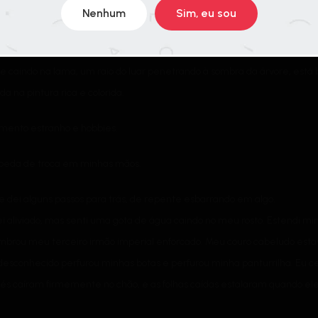
Nenhum
Sim, eu sou
ua*, como não iria saber oque significa esse barulho?
(*Nt: ele é
alguém
eixa vermelha muito brilhante, segui o som e vi um par de sombras ema
e caindo na lama, um raio do luar penetrando à sombra da árvore, está 
a na pintura rica e colorida.
amento estranho e hobbies.
moeda de troca em minhas mãos.
e dei alguns passos para trás, de repente esbarrando em algo.
ei aliviado, mas senti uma gota de água caindo no meu rosto. Estendi m
brou meu terceiro irmão imperial enforcado. Meu couro cabeludo esta
desconhecido perfurou minhas botas e perfurou minha panturrilha. Eu c
pés caíram firmemente no chão, e as folhas caídas estalaram quando ele