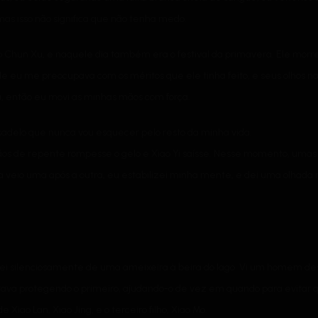
as isso não significa que não tenha medo.
o Chun Xu, e naquele dia também era o festival da primavera. Ele morreu
de eu me preocupava com os méritos que ele tinha feito, e seus olhos
a, então eu movi as minhas mãos com força.
sadelo que nunca vou esquecer pelo resto da minha vida.
os de repente rompesse o gelo e Xiao Yi saísse. Nesse momento, umas 
ura veio uma após a outra, eu estabilizei minha mente, e dei uma olhad
ei silenciosamente de uma ameixeira à beira do lago. Vi um homem des
tava protegendo o primeiro, ajudando-o de vez em quando para evitar q
Xiao Lan, Xiao Jing, e o terceiro filho, Xiao Mo.