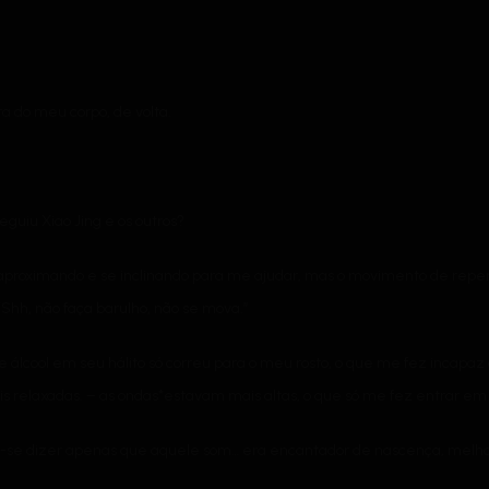
a do meu corpo, de volta.
guiu Xiao Jing e os outros?
se aproximando e se inclinando para me ajudar, mas o movimento de repen
“Shh, não faça barulho, não se mova.”
 de álcool em seu hálito só correu para o meu rosto, o que me fez incapaz
s relaxadas. – as ondas*estavam mais altas, o que só me fez entrar em 
de-se dizer apenas que aquele som… era encantador de nascença, melh