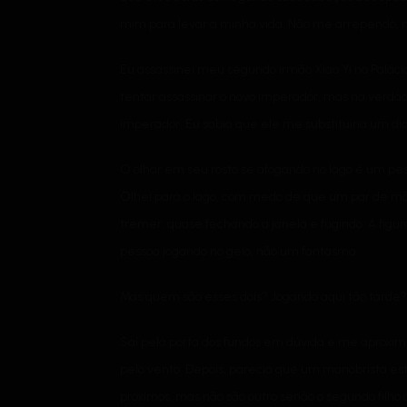
mim para levar a minha vida. Não me arrependo, m
Eu assassinei meu segundo irmão Xiao Yi no Paláci
tentar assassinar o novo imperador, mas na verda
imperador. Eu sabia que ele me substituiria um di
O olhar em seu rosto se afogando no lago é um pe
Olhei para o lago, com medo de que um par de mã
tremer, quase fechando a janela e fugindo. A fig
pessoa jogando no gelo, não um fantasma.
Mas quem são esses dois? Jogando aqui tão tarde?
Saí pela porta dos fundos em dúvida e me aproxim
pelo vento. Depois, parecia que um manobrista es
próximos, mas não são outro senão o segundo filho de 