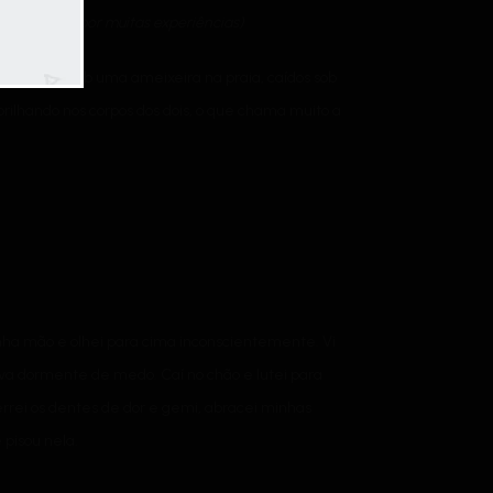
que passou por
muitas
experiências)
ranhadas sob uma ameixeira na praia, caídos sob
brilhando nos corpos dos dois, o que chama muito a
inha mão e olhei para cima inconscientemente. Vi
va dormente de medo. Caí no chão e lutei para
errei os dentes de dor e gemi, abracei minhas
 pisou nela.