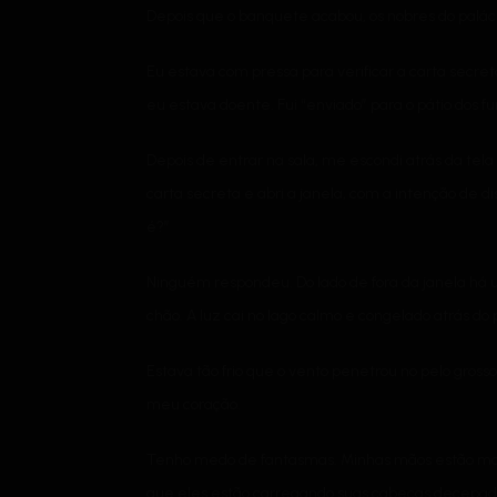
Depois que o banquete acabou, os nobres do paláci
Eu estava com pressa para verificar a carta secret
eu estava doente. Fui “enviado” para o pátio dos f
Depois de entrar na sala, me escondi atrás da tel
carta secreta e abri a janela, com a intenção de di
é?”
Ninguém respondeu. Do lado de fora da janela há 
chão. A luz cai no lago calmo e congelado atrás do
Estava tão frio que o vento penetrou no pelo gross
meu coração.
Tenho medo de fantasmas. Minhas mãos estão manc
que eles estão carregando suas cabeças decepada