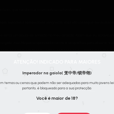
bom, que também é muito valioso na família real.
forem expostos à tempestade sangrenta, eles vão conseguir ser os mes
e sentir um pouco de emoção no meu coração. Assim que eu estava preste
. no gelo. Xiao Mo parou apressadamente e se ajoelhou para aliviá-lo. Ind
ada de errado em ficar de joelhos na frente de seu irmão. Xiao Jing sor
o terminou de esfregar os pés de Xiao Jing, ele o pegou pela cintura 
ATENÇÃO! INDICADO PARA MAIORES
do lago.
Imperador na gaiola( 笼中帝/锁帝翎)
ito.
m temas ou cenas que podem não ser adequadas para muito jovens lei
portanto, é bloqueado para a sua protecção.
imidou seu irmão mais novo assim, o irmão mais novo não se atreveu a di
Você é maior de 18?
esse momento, ouvi uma série de sons sutis flutuando pelo vento. O so
piro gorduroso e pegajoso.