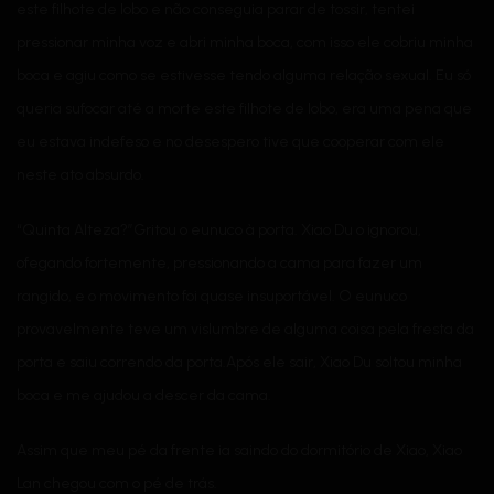
este filhote de lobo e não conseguia parar de tossir, tentei
pressionar minha voz e abri minha boca, com isso ele cobriu minha
boca e agiu como se estivesse tendo alguma relação sexual. Eu só
queria sufocar até a morte este filhote de lobo, era uma pena que
eu estava indefeso e no desespero tive que cooperar com ele
neste ato absurdo.
“Quinta Alteza?”Gritou o eunuco à porta. Xiao Du o ignorou,
ofegando fortemente, pressionando a cama para fazer um
rangido, e o movimento foi quase insuportável. O eunuco
provavelmente teve um vislumbre de alguma coisa pela fresta da
porta e saiu correndo da porta.Após ele sair, Xiao Du soltou minha
boca e me ajudou a descer da cama.
Assim que meu pé da frente ia saindo do dormitório de Xiao, Xiao
Lan chegou com o pé de trás.