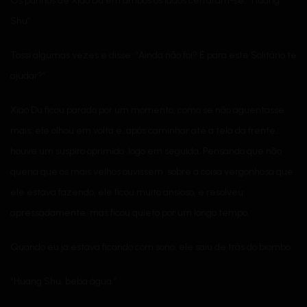
Os punhos de Xiao Du em ambos os lados cerraram-se: “Huang
Shu”
Tossi algumas vezes e disse: “Ainda não foi? É para este Solitário te
ajudar?”
Xiao Du ficou parado por um momento, como se não aguentasse
mais, ele olhou em volta e, após caminhar até a tela da frente,
houve um suspiro oprimido logo em seguida. Pensando que não
queria que os mais velhos ouvissem sobre a coisa vergonhosa que
ele estava fazendo, ele ficou muito ansioso, e resolveu
apressadamente, mas ficou quieto por um longo tempo.
Quando eu ja estava ficando com sono, ele saiu de trás do biombo.
“Huang Shu, beba água.”