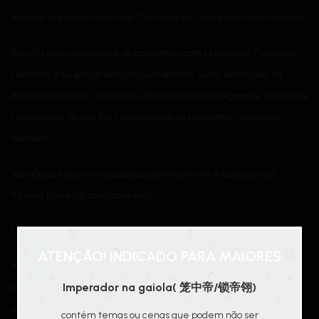
Apontei meu dedo para ele: “Venha aqui, as paredes tem ouvidos”
Xiao Du virou a cabeça e se aproximou com relutância. Puxei seu
colarinho e fui em direção às suas orelhas. Sem enrolação, fui
direto ao assunto: “Você ouviu falar do assunto do grande sacerdote
Feiyan pedir ao seu Pai Imperial para te proclamar o príncipe
herdeiro ? “
Xiao Du acenou com a cabeça positivamente e baixou a voz:
“Huang Shu está aqui para isso?”
Eu perguntei provisoriamente: “Sim. Você tem alguma idéia?
ATENÇÃO! INDICADO PARA MAIORES
Xiao Du evitou um pouco, e uma gota de suor escorria de suas
Imperador na gaiola( 笼中帝/锁帝翎)
maçãs do rosto, onde as arestas e cantos apareciam: “Huang Shu,
não é bom comentar isso tão diretamente”
contém temas ou cenas que podem não ser