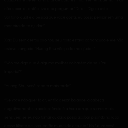
apaixonar e de ter uma grande auto-estima. Tentei aguentar mas
não suportei, então tive que perguntar:”Du’er… Diga a este
Solitário qual é a pessoa que você gosta, eu posso pensar em uma
maneira de te ajudar.”
Xiao Du semicerrou os olhos, seu rosto estava carrancudo e ele não
estava zangado: “Huang Shu não pode me ajudar.”
“Não me diga que é alguma mulher do harém de seu Pai
Imperial?”
“Huang Shu, você saberá mais tarde”
“Se você não quer falar, então deixa” balancei a cabeça
negativamente, a adolescência é a hora em que somos mais
sensíveis, se eu não tomar cuidado posso acabar pisando no rabo
desse filhote de lobo, então mudei de assunto:” No futuro você