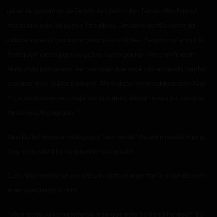
deve se aproximar de Feiyan em particular. Tente não chamar
muita atenção. Vá para o Templo da Deusa no portão oeste da
cidade imperial para orar para as divindades. Feiyan costuma ir lá.
Pratique mais os jogos no gelo e tente ganhar na cerimônia do
festival da primavera. Se tiver algo que você não entenda, venha
procurar este Solitário a noite. Além disso, tome cuidado com Xiao
Yu, e você deve ser cauteloso no futuro, não irrite seu pai, apenas
faça o que lhe agrada. “
Xiao Du balançou a cabeça positivamente:” As palavras de Huang
Shu, este sobrinho irá guardar no coração”
Eu ri, não importa se ele era um idiota, o importante é ter desejos
e ser obediente a mim.
“Você gostou do pingente de jade que este Solitário lhe deu?” Eu