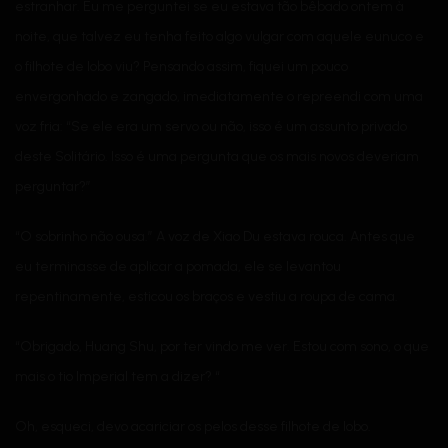
estranhar. Eu me perguntei se eu estava tão bêbado ontem à
noite, que talvez eu tenha feito algo vulgar com aquele eunuco e
o filhote de lobo viu? Pensando assim, fiquei um pouco
envergonhado e zangado, imediatamente o repreendi com uma
voz fria: “Se ele era um servo ou não, isso é um assunto privado
deste Solitário. Isso é uma pergunta que os mais novos deveriam
perguntar?”
“O sobrinho não ousa.” A voz de Xiao Du estava rouca. Antes que
eu terminasse de aplicar a pomada, ele se levantou
repentinamente, esticou os braços e vestiu a roupa de cama.
“Obrigado, Huang Shu, por ter vindo me ver. Estou com sono, o que
mais o tio Imperial tem a dizer? “
Oh, esqueci, devo acariciar os pelos desse filhote de lobo.