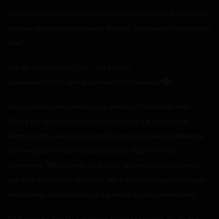
Levantei minhas sobrancelhas e falei em um tom leve: “Sente-se.
Se você der as costas para este Solitário, como este Solitário pode
falar?”
Xiao Du não se mexeu: “Eu … não é muito
conveniente.”
(NT:
será
que o
neném
tá
chorando
?
)
Depois desse ponto, lembrei que antes eu tinha batido nele.
Talvez ele ainda não quisesse uma trégua. Ele também se
deparou com esse tipo de cena chocante e os jovens realmente
têm energia, um talento dado por Deus. Suspirei e falei
levemente: “Não importa, você deve resolver esse problema aí
que está debaixo dos seus olhos, não é bom ficar aguentando por
tanto tempo, este Solitário vai esperar e depois conversamos.”