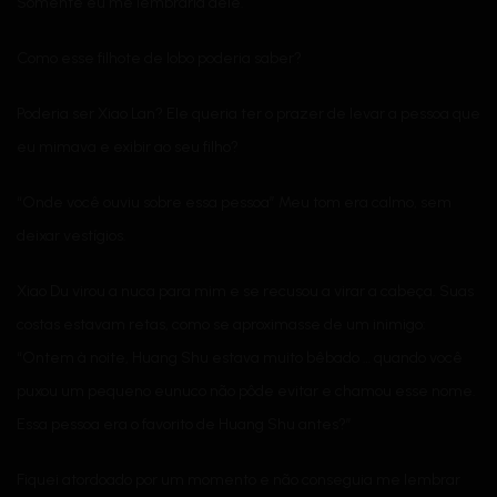
Somente eu me lembraria dele.
Como esse filhote de lobo poderia saber?
Poderia ser Xiao Lan? Ele queria ter o prazer de levar a pessoa que
eu mimava e exibir ao seu filho?
“Onde você ouviu sobre essa pessoa” Meu tom era calmo, sem
deixar vestígios.
Xiao Du virou a nuca para mim e se recusou a virar a cabeça. Suas
costas estavam retas, como se aproximasse de um inimigo:
“Ontem à noite, Huang Shu estava muito bêbado … quando você
puxou um pequeno eunuco não pôde evitar e chamou esse nome.
Essa pessoa era o favorito de Huang Shu antes?”
Fiquei atordoado por um momento e não conseguia me lembrar