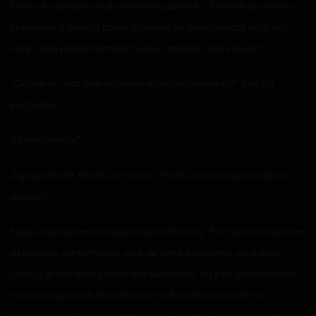
futuro, eu deixarei você voar direto para céu. Se você se tornar o
imperador e deter o poder supremo, ninguém ousará pisar em
você. Você poderá dominar tudo e conseguir oque quiser”
“Qualquer coisa que eu quiser eu posso conseguir?” Xiao Du
perguntou
“Naturalmente”
A garganta de Xiao Du se moveu: “Então, e se eu quiser alguma
pessoa?”
Fiquei surpreso mas respondi naturalmente:”É a mesma coisa com
as pessoas, contanto que você se torne o supremo, você pode
conseguir qualquer pessoa em suas mãos” Eu escrupulosamente
me preocupei que ele estivesse na fase dos jovens de se