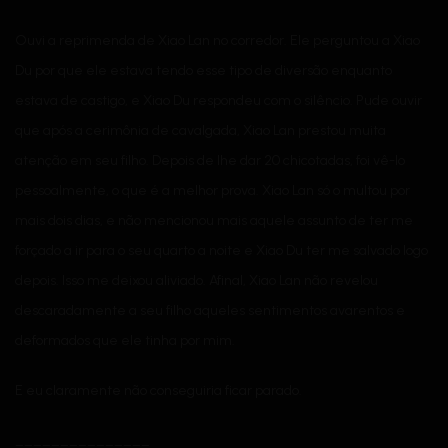
Ouvi a reprimenda de Xiao Lan no corredor. Ele perguntou a Xiao
Du por que ele estava tendo esse tipo de diversão enquanto
estava de castigo, e Xiao Du respondeu com o silêncio. Pude ouvir
que após a cerimônia de cavalgada, Xiao Lan prestou muita
atenção em seu filho. Depois de lhe dar 20 chicotadas, foi vê-lo
pessoalmente, o que é a melhor prova. Xiao Lan só o multou por
mais dois dias, e não mencionou mais aquele assunto de ter me
forçado a ir para o seu quarto a noite e Xiao Du ter me salvado logo
depois. Isso me deixou aliviado. Afinal, Xiao Lan não revelou
descaradamente a seu filho aqueles sentimentos avarentos e
deformados que ele tinha por mim.
E eu claramente não conseguiria ficar parado.
_______________