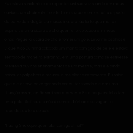
Eu estava sonolento e de repente ouvi sua voz soando em meus
ouvidos, um cheiro almíscar forte misturado com o cheiro especial
de peixe da indulgência masculina, era tão forte que me fez
espirrar, e uma xícara de chá quente foi colocada em meus
olhos. Peguei a xícara de chá e tomei um gole. Levantei os olhos e
vi que Xiao Du tinha colocado um manto com gola de pele e estava
sentado de maneira estranha, em uma postura como se estivesse
prestes a ouvir os ensinamentos de um mestre, mas ele ainda
baixou as pálpebras e recusou a me olhar diretamente. Eu sabia
que ele estava envergonhado por eu ter topado ele em uma
situação assim, então sorri secretamente.Este pequeno lobo tem
uma pele tão fina, ele não é como os bárbaros selvagens e
rebeldes de fora do país.
“Huang Shu oque quer falar comigo afinal?”