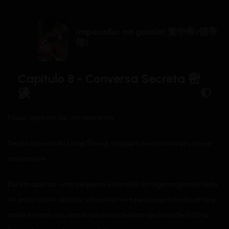
Imperador na gaiola( 笼中帝/锁帝
翎)
Capitulo 8 - Conversa Secreta 密
谈
Fiquei surpreso por um momento
Desde a morte de Liang Sheng, ninguém mencionou seu nome
novamente.
Ele era apenas uma pequena e humilde formiga na grande rede
de poder deste palácio, um pardal sem pés preso à minha árvore
caída e morto, seu nome não seria deixado nos livros de história.