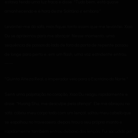
estava tendo uma luz fraca e disse: “Tudo bem, está quase
amanhecendo e é hora deste Solitário ir embora.”
Levantei-me do sofá, mas fiquei tonto assim que me levantei. Xiao
Du se aproximou para me abraçar. Nesse momento, uma
sequência de passos do lado de fora da porta de repente passou
de longe para perto e, em um flash, uma voz estridente entrou.
——
“Quinta Alteza Real, o imperador veio para o Escritório do Norte.”
Senti uma palpitação no coração, Xiao Du reagiu rapidamente e
disse: “Huang Shu, me desculpe pela ofença”. Ele me abraçou no
sofá, cobriu meu corpo todo com um lençol, soltou meu cabelo que
se espalhou no travesseiro, depois tirou o seu próprio manto e
rapidamente também entrou debaixo dos lençóis. Fui sacudido por