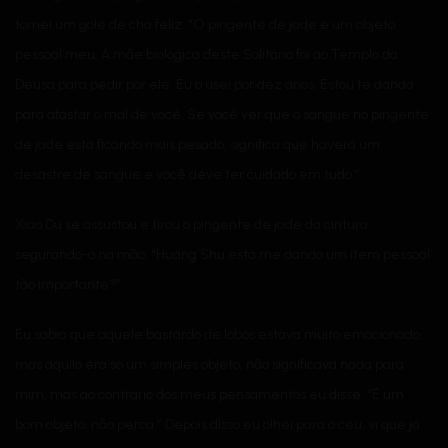
tomei um gole de chá feliz. “O pingente de jade é um objeto
pessoal meu. A mãe biológica deste Solitário foi ao Templo da
Deusa para pedir por ele. Eu o usei por dez anos. Estou te dando
para afastar o mal de você. Se você ver que o sangue no pingente
de jade está ficando mais pesado, significa que haverá um
desastre de sangue e você deve ter cuidado em tudo.”
Xiao Du se assustou e tirou o pingente de jade da cintura,
segurando-o na mão: “Huang Shu está me dando um item pessoal
tão importante?”
Eu sabia que aquele bastardo de lobos estava muito emocionado,
mas aquilo era só um simples objeto, não significava nada para
mim, mas ao contrário dos meus pensamentos eu disse: “É um
bom objeto, não perca.” Depois disso eu olhei para o céu, vi que já