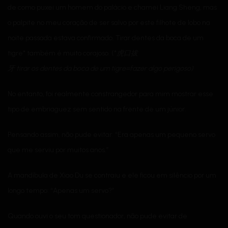
de como puxei um homem do palácio e chamei Liang Sheng, mas
o palpite no meu coração de ser salvo por este filhote de lobo na
noite passada estava confirmado. Tirar dentes da boca de um
tigre* também é muito corajoso. (*
虎口拔
牙
tirar
os
dentes
da
boca
de um tigre=fazer algo
perigoso
)
No entanto, foi realmente constrangedor para mim mostrar esse
tipo de embriaguez sem sentido na frente de um júnior.
Pensando assim, não pude evitar: “Era apenas um pequeno servo
que me serviu por muitos anos.”
A mandíbula de Xiao Du se contraiu e ele ficou em silêncio por um
longo tempo: “Apenas um servo?”
Quando ouvi o seu tom questionador, não pude evitar de