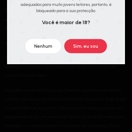
adequadas para muito jovens leitores, portanto, é
bloqueado para a sua protecção.
Vi que ele estava tão nervoso, meu coração começou a pensar
que esse filhote de lobo não conseguiria lutar pelo cargo do
Você é maior de 18?
príncipe herdeiro?
Isso é muito ruim.
Nenhum
Sim, eu sou
Abaixei minha voz: “Diga ao Solitário, você quer ser o príncipe
herdeiro? Começar a dar partida, e se tornar o imperador do
Grande Reino de Mian?”
As pupilas verdes de Xiao Du encolheram ligeiramente. Percebi
um traço de desejo nas mudanças sutis em seus olhos, e os cantos
de meus lábios se ergueram. Ele estava pensando, qual príncipe
não gostaria de ser um imperador? Então aticei ainda mais a sua
tentação: “Se você ouvir bem as palavras de seu Huang Shu no