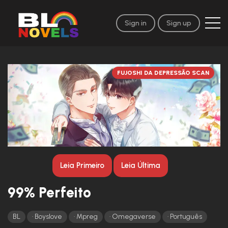
Sign in
Sign up
FUJOSHI DA DEPRESSÃO SCAN
Leia Primeiro
Leia Última
99% Perfeito
BL
Boyslove
Mpreg
Omegaverse
Português