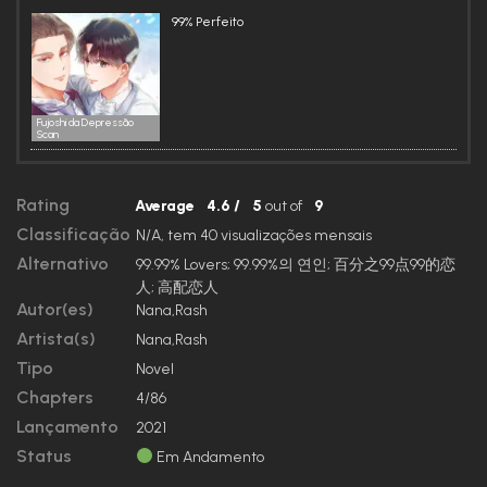
99% Perfeito
Fujoshi da Depressão
Scan
Rating
Average
4.6
/
5
out of
9
Classificação
N/A, tem 40 visualizações mensais
Alternativo
99.99% Lovers; 99.99%의 연인; 百分之99点99的恋
人; 高配恋人
Autor(es)
Nana
,
Rash
Artista(s)
Nana
,
Rash
Tipo
Novel
Chapters
4/86
Lançamento
2021
Status
Em Andamento