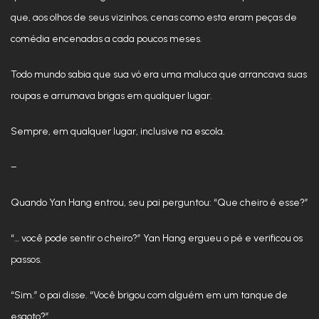
que, aos olhos de seus vizinhos, cenas como esta eram peças de
comédia encenadas a cada poucos meses.
Todo mundo sabia que sua vó era uma maluca que arrancava suas
roupas e arrumava brigas em qualquer lugar.
Sempre, em qualquer lugar, inclusive na escola.
–
Quando Yan Hang entrou, seu pai perguntou: “Que cheiro é esse?”
“… você pode sentir o cheiro?” Yan Hang ergueu o pé e verificou os
passos.
“Sim.” o pai disse. “Você brigou com alguém em um tanque de
esgoto?”