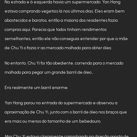
Na estrada e à esquerda havia um supermercado. Yan Hang
estava comprando vegetais lá nos últimos dias. Eles eram bem
abastecidos e baratos, então a maioria dos residentes fazia
compras aqui. Parecia que todos tinham rendimentos
semelhantes, então ele não conseguia entender por que a mãe
de Chu Yi o fazia ir ao mercado molhado para obter óleo.
No entanto, Chu Yi foi tão obediente, correndo para o mercado
molhado para pegar um grande barril de óleo…
Era realmente um barril enorme.
Yan Hang parou na entrada do supermercado e observou a
aproximação de Chu Yi, junto com o barril de óleo nos braços que
era mais ou menos do tamanho de um bebedouro.
Mas Chu Yi estava claramente caminhando na direção oposta de