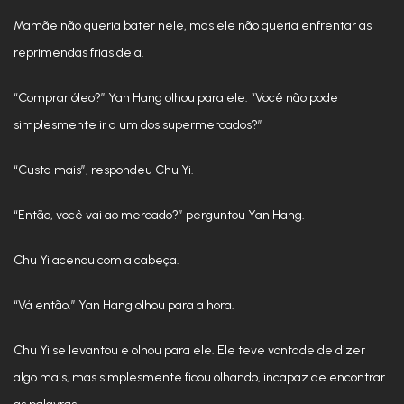
Mamãe não queria bater nele, mas ele não queria enfrentar as
reprimendas frias dela.
“Comprar óleo?” Yan Hang olhou para ele. “Você não pode
simplesmente ir a um dos supermercados?”
“Custa mais”, respondeu Chu Yi.
“Então, você vai ao mercado?” perguntou Yan Hang.
Chu Yi acenou com a cabeça.
“Vá então.” Yan Hang olhou para a hora.
Chu Yi se levantou e olhou para ele. Ele teve vontade de dizer
algo mais, mas simplesmente ficou olhando, incapaz de encontrar