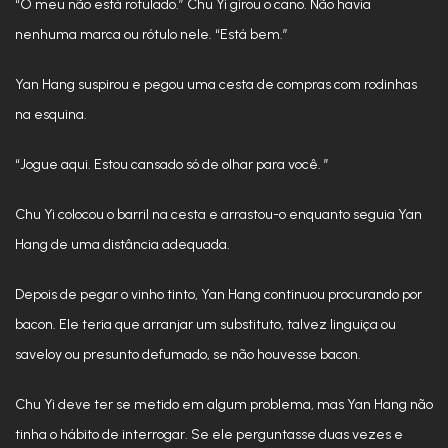
“O meu não está rotulado.” Chu Yi girou o cano. Não havia
nenhuma marca ou rótulo nele. “Está bem.”
Yan Hang suspirou e pegou uma cesta de compras com rodinhas
na esquina.
“Jogue aqui. Estou cansado só de olhar para você. ”
Chu Yi colocou o barril na cesta e arrastou-o enquanto seguia Yan
Hang de uma distância adequada.
Depois de pegar o vinho tinto, Yan Hang continuou procurando por
bacon. Ele teria que arranjar um substituto, talvez linguiça ou
saveloy ou presunto defumado, se não houvesse bacon.
Chu Yi deve ter se metido em algum problema, mas Yan Hang não
tinha o hábito de interrogar. Se ele perguntasse duas vezes e