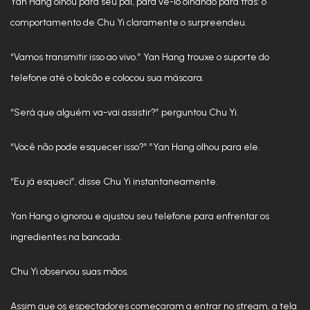
Yan Hang olhou para seu pai, para vê-lo olhando para trás: o
comportamento de Chu Yi claramente o surpreendeu.
“Vamos transmitir isso ao vivo.” Yan Hang trouxe o suporte do
telefone até o balcão e colocou sua máscara.
“Será que alguém va-vai assistir?” perguntou Chu Yi.
“Você não pode esquecer isso?” ”Yan Hang olhou para ele.
“Eu já esqueci”, disse Chu Yi instantaneamente.
Yan Hang o ignorou e ajustou seu telefone para enfrentar os
ingredientes na bancada.
Chu Yi observou suas mãos.
Assim que os espectadores começaram a entrar no stream, a tela