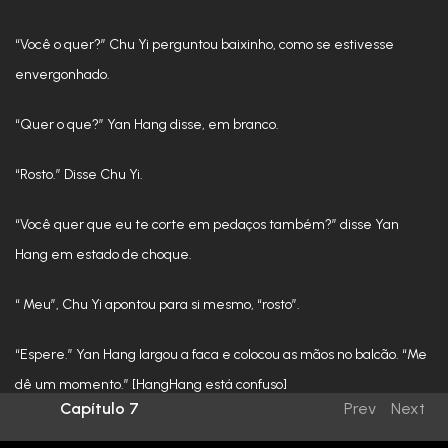
“Você o quer?” Chu Yi perguntou baixinho, como se estivesse
envergonhado.
“Quer o que?” Yan Hang disse, em branco.
“Rosto.” Disse Chu Yi.
“Você quer que eu te corte em pedaços também?” disse Yan
Hang em estado de choque.
“ Meu”, Chu Yi apontou para si mesmo, “rosto”.
“Espere.” Yan Hang largou a faca e colocou as mãos no balcão. “Me
dê um momento.” [HangHang está confuso]
Capítulo 7
Prev
Next
“Se você quiser pre-presentes”, explicou Chu Yi, “você pode…”