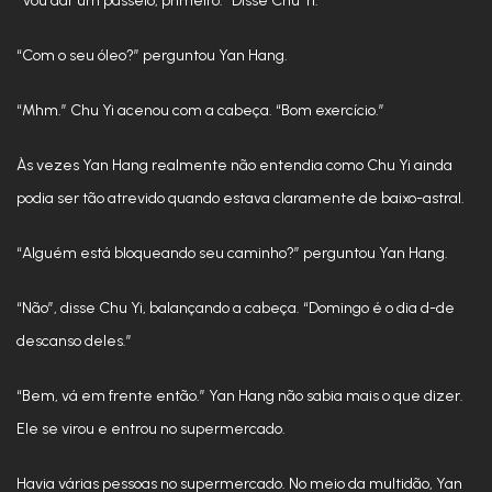
“Vou dar um passeio, primeiro.” Disse Chu Yi.
“Com o seu óleo?” perguntou Yan Hang.
“Mhm.” Chu Yi acenou com a cabeça. “Bom exercício.”
Às vezes Yan Hang realmente não entendia como Chu Yi ainda
podia ser tão atrevido quando estava claramente de baixo-astral.
“Alguém está bloqueando seu caminho?” perguntou Yan Hang.
“Não”, disse Chu Yi, balançando a cabeça. “Domingo é o dia d-de
descanso deles.”
“Bem, vá em frente então.” Yan Hang não sabia mais o que dizer.
Ele se virou e entrou no supermercado.
Havia várias pessoas no supermercado. No meio da multidão, Yan