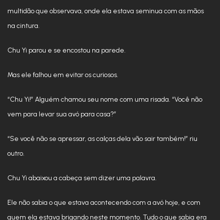
multidão que observava, onde ela estava seminua com as mãos
na cintura.
Chu Yi parou e se encostou na parede.
Mas ele falhou em evitar os curiosos.
“Chu Yi!” Alguém chamou seu nome com uma risada. “Você não
vem para levar sua avó para casa?”
“Se você não se apressar, as calças dela vão sair também!” riu
outro.
Chu Yi abaixou a cabeça sem dizer uma palavra.
Ele não sabia o que estava acontecendo com a avó hoje, e com
quem ela estava brigando neste momento. Tudo o que sabia era