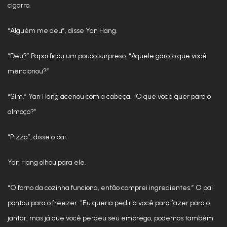
cigarro.
“Alguém me deu”, disse Yan Hang.
“Deu?” Papai ficou um pouco surpreso. “Aquele garoto que você
mencionou?”
“Sim.” Yan Hang acenou com a cabeça. “O que você quer para o
almoço?”
“Pizza”, disse o pai.
Yan Hang olhou para ele.
“O forno da cozinha funciona, então comprei ingredientes.” O pai
pontou para o freezer. “Eu queria pedir a você para fazer para o
jantar, mas já que você perdeu seu emprego, podemos também