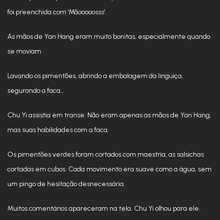
foi preenchida com ‘Mãooooosss’
As mãos de Yan Hang eram muito bonitas, especialmente quando
se moviam.
Lavando os pimentões, abrindo a embalagem da linguiça,
segurando a faca…
Chu Yi assistia em transe. Não eram apenas as mãos de Yan Hang,
mas suas habilidades com a faca.
Os pimentões verdes foram cortados com maestria, as salsichas
cortadas em cubos. Cada movimento era suave como a água, sem
um pingo de hesitação desnecessária.
Muitos comentários apareceram na tela. Chu Yi olhou para ele.