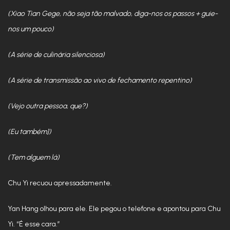
(Xiao Tian Gege, não seja tão malvado, diga-nos os passos + guie-
nos um pouco)
(A série de culinária silenciosa)
(A série de transmissão ao vivo de fechamento repentino)
(Vejo outra pessoa, que?)
(Eu também])
(Tem alguem lá)
Chu Yi recuou apressadamente.
Yan Hang olhou para ele. Ele pegou o telefone e apontou para Chu
Yi. “É esse cara.”