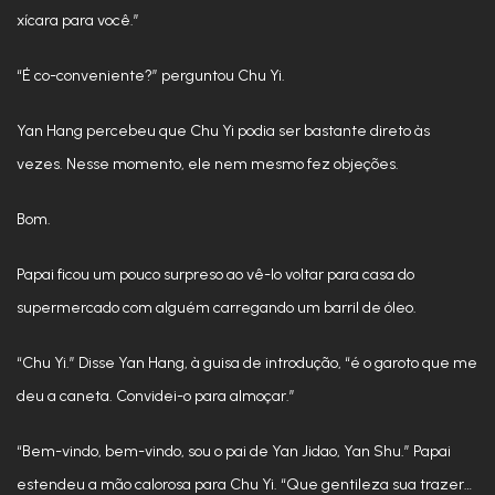
xícara para você.”
“É co-conveniente?” perguntou Chu Yi.
Yan Hang percebeu que Chu Yi podia ser bastante direto às
vezes. Nesse momento, ele nem mesmo fez objeções.
Bom.
Papai ficou um pouco surpreso ao vê-lo voltar para casa do
supermercado com alguém carregando um barril de óleo.
“Chu Yi.” Disse Yan Hang, à guisa de introdução, “é o garoto que me
deu a caneta. Convidei-o para almoçar.”
“Bem-vindo, bem-vindo, sou o pai de Yan Jidao, Yan Shu.” Papai
estendeu a mão calorosa para Chu Yi. “Que gentileza sua trazer…