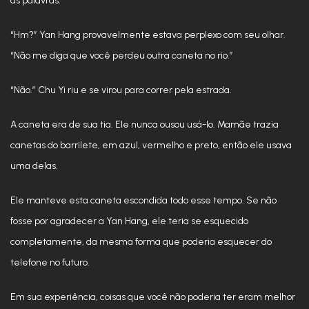
as palavras.
“Hm?” Yan Hang provavelmente estava perplexo com seu olhar.
“Não me diga que você perdeu outra caneta no rio.”
“Não.” Chu Yi riu e se virou para correr pela estrada.
A caneta era de sua tia. Ele nunca ousou usá-lo. Mamãe trazia
canetas do barrilete, em azul, vermelho e preto, então ele usava
uma delas.
Ele manteve esta caneta escondida todo esse tempo. Se não
fosse por agradecer a Yan Hang, ele teria se esquecido
completamente, da mesma forma que poderia esquecer do
telefone no futuro.
Em sua experiência, coisas que você não poderia ter eram melhor