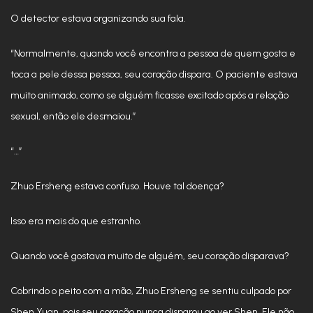
O detector estava organizando sua fala.
“Normalmente, quando você encontra a pessoa de quem gosta e
toca a pele dessa pessoa, seu coração dispara. O paciente estava
muito animado, como se alguém ficasse excitado após a relação
sexual, então ele desmaiou.”
“…”
Zhuo Ersheng estava confuso. Houve tal doença?
Isso era mais do que estranho.
Quando você gostava muito de alguém, seu coração disparava?
Cobrindo o peito com a mão, Zhuo Ersheng se sentiu culpado por
Shen Yuan, pois seu coração nunca disparou ao ver Shen. Ele não