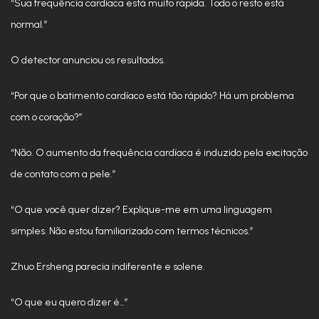
“Sua frequência cardíaca está muito rápida. Todo o resto está
normal.”
O detector anunciou os resultados.
“Por que o batimento cardíaco está tão rápido? Há um problema
com o coração?”
“Não. O aumento da frequência cardíaca é induzido pela excitação
de contato com a pele.”
“O que você quer dizer? Explique-me em uma linguagem
simples. Não estou familiarizado com termos técnicos.”
Zhuo Ersheng parecia indiferente e solene.
“O que eu quero dizer é…”