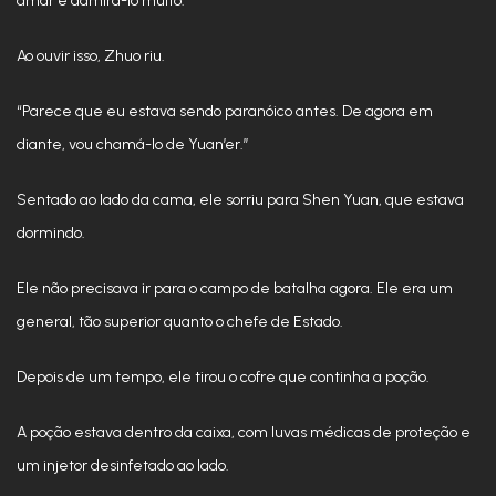
amar e admirá-lo muito.”
Ao ouvir isso, Zhuo riu.
“Parece que eu estava sendo paranóico antes. De agora em
diante, vou chamá-lo de Yuan’er.”
Sentado ao lado da cama, ele sorriu para Shen Yuan, que estava
dormindo.
Ele não precisava ir para o campo de batalha agora. Ele era um
general, tão superior quanto o chefe de Estado.
Depois de um tempo, ele tirou o cofre que continha a poção.
A poção estava dentro da caixa, com luvas médicas de proteção e
um injetor desinfetado ao lado.