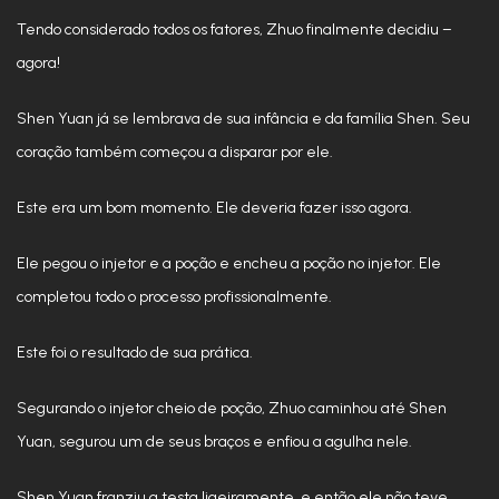
Tendo considerado todos os fatores, Zhuo finalmente decidiu –
agora!
Shen Yuan já se lembrava de sua infância e da família Shen. Seu
coração também começou a disparar por ele.
Este era um bom momento. Ele deveria fazer isso agora.
Ele pegou o injetor e a poção e encheu a poção no injetor. Ele
completou todo o processo profissionalmente.
Este foi o resultado de sua prática.
Segurando o injetor cheio de poção, Zhuo caminhou até Shen
Yuan, segurou um de seus braços e enfiou a agulha nele.
Shen Yuan franziu a testa ligeiramente, e então ele não teve