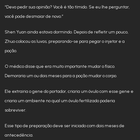
“Devo pedir sua opinião? Você é tão tímido. Se eu lhe perguntar,
você pode desmaiar de novo.”
Shen Yuan ainda estava dormindo. Depois de refletir um pouco,
Zhuo colocou as luvas, preparando-se para pegar o injetor e a
poção.
O médico disse que era muito importante mudar o físico.
Demoraria um ou dois meses para a poção mudar o corpo.
Ele extrairia o gene do portador, criaria um óvulo com esse gene e
criaria um ambiente no qual um óvulo fertilizado poderia
sobreviver.
Esse tipo de preparação deve ser iniciado com dois meses de
antecedência.