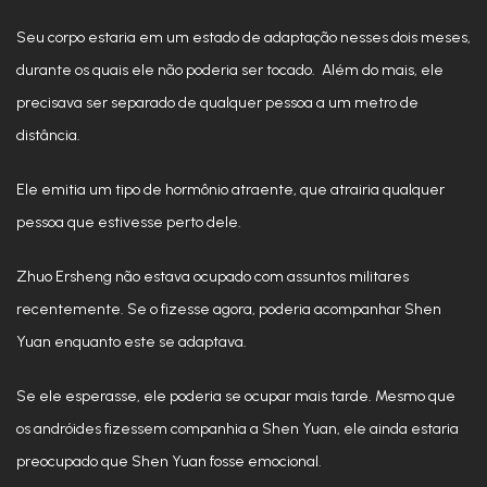
Seu corpo estaria em um estado de adaptação nesses dois meses,
durante os quais ele não poderia ser tocado. Além do mais, ele
precisava ser separado de qualquer pessoa a um metro de
distância.
Ele emitia um tipo de hormônio atraente, que atrairia qualquer
pessoa que estivesse perto dele.
Zhuo Ersheng não estava ocupado com assuntos militares
recentemente. Se o fizesse agora, poderia acompanhar Shen
Yuan enquanto este se adaptava.
Se ele esperasse, ele poderia se ocupar mais tarde. Mesmo que
os andróides fizessem companhia a Shen Yuan, ele ainda estaria
preocupado que Shen Yuan fosse emocional.