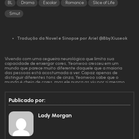
BL
Drama
Escolar
Romance
Slice of Life
Smut
Tradução da Novel e Sinopse por Ariel @BbyXiuseok
Vivendo com uma cegueira neurológica que limita sua
capacidade de enxergar cores, Yeonwoo cresceu em um
mundo que parece muito diferente daquele que a maioria
das pessoas está acostumada a ver. Capaz apenas de
distinguir diferentes tons de cinza, Yeonwoo sabe que o
mundo é cheio de cores, mas ele nunca as viu por si mesmo.
Pelo menos, não até o dia em que Yoohan surge de repente
em seu mundo.
Publicado por:
Como que por obra do destino, a vida de Yeonwoo muda
para sempre no dia em que ele conhece Yoohan.
Apaixonando-se pelos muitos encantos do garoto,
Lady Morgan
Yeonwoo fica atordoado com a onda de emoções
inesperadas que ele sente cada vez que Yoohan está perto.
O mais surpreendente é a onda de cores que inunda o
mundo sempre que Yoohan aparece. Será que esse é um
sinal de que Yoohan é seu destino?