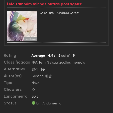
Enquanto Yeonwoo reflete sobre seu destino, sua tia Yirang
Leia também minhas outras postagens:
procura desesperadamente pela irmã que desapareceu
anos atrás. Unindo-se à sua tia nessa missão, Yeonwoo
Color Rush – “Onda de Cores”
recruta a ajuda de Yoohan, e juntos eles procuram por sua
mãe. Conforme eles investigam mais a fundo o mistério
envolvendo o desaparecimento, uma história inesperada
começa a se desdobrar. Será que esses garotos
predestinados conseguirão solucionar o mistério de uma
mãe desaparecida enquanto desvendam os mistérios de
seus próprios corações?
Boys Love
Rating
Average
4.9
/
5
out of
9
Classificação
N/A, tem 13 visualizações mensais
Alternativo
컬러러쉬
Autor(es)
Sesang 세상
Tipo
Novel
Chapters
10
Lançamento
2018
Status
Em Andamento