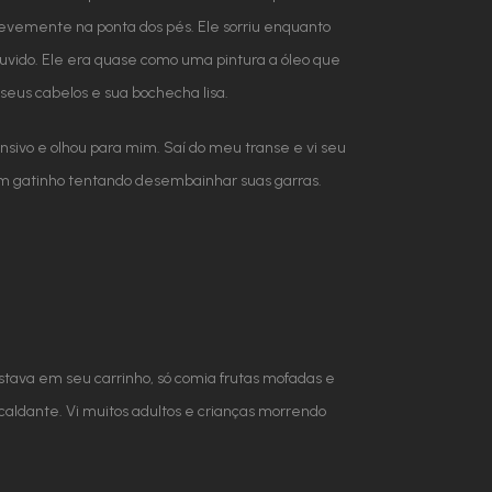
evemente na ponta dos pés. Ele sorriu enquanto
uvido. Ele era quase como uma pintura a óleo que
seus cabelos e sua bochecha lisa.
sivo e olhou para mim. Saí do meu transe e vi seu
a um gatinho tentando desembainhar suas garras.
estava em seu carrinho, só comia frutas mofadas e
scaldante. Vi muitos adultos e crianças morrendo