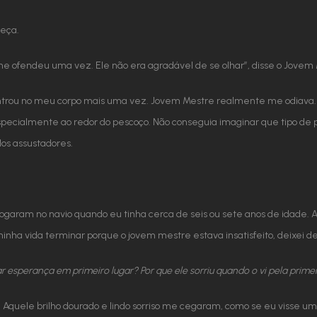
beça.
 me ofendeu uma vez. Ele não era agradável de se olhar”, disse o Jovem
ntrou no meu corpo mais uma vez. Jovem Mestre realmente me odiava. e
especialmente ao redor do pescoço. Não conseguia imaginar que tipo de 
os assustadores.
am no navio quando eu tinha cerca de seis ou sete anos de idade. A 
 minha vida terminar porque o jovem mestre estava insatisfeito, deixei d
r esperança em primeiro lugar? Por que ele sorriu quando o vi pela primei
. Aquele brilho dourado e lindo sorriso me cegaram, como se eu visse 