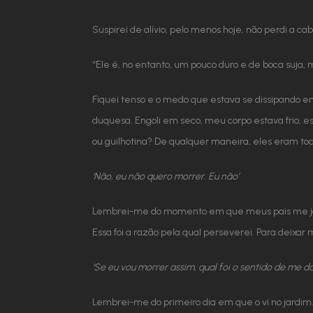
Suspirei de alívio, pelo menos hoje, não perdi a ca
“Ele é, no entanto, um pouco duro e de boca suja,
Fiquei tenso e o medo que estava se dissipando e
duquesa. Engoli em seco, meu corpo estava frio, 
ou guilhotina? De qualquer maneira, eles eram tod
‘Não, eu não quero morrer. Eu não’
Lembrei-me do momento em que meus pais me jogar
Essa foi a razão pela qual perseverei. Para deixar
‘Se eu vou morrer assim, qual foi o sentido de me da
Lembrei-me do primeiro dia em que o vi no jardim