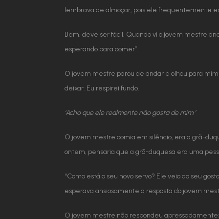
lembrava de almoçar, pois ele frequentemente esqu
Bem, deve ser fácil. Quando vi o jovem mestre an
esperando para comer”.
O jovem mestre parou de andar e olhou para mim 
deixar. Eu respirei fundo.
‘Acho que ele realmente não gosta de mim.’
O jovem mestre comia em silêncio, era a grã-duq
ontem, pensaria que a grã-duquesa era uma pess
“Como está o seu novo servo? Ele veio ao seu gosto
esperava ansiosamente a resposta do jovem mest
O jovem mestre não respondeu apressadamente; h