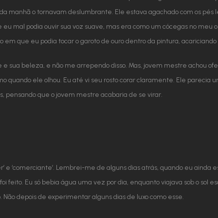
l da manhã o tornavam deslumbrante. Ele estava agachado com os pés l
 e eu mal podia ouvir sua voz suave, mas era como um cócegas no meu o
 em que eu podia tocar o garoto de ouro dentro da pintura, acariciando 
 e sua beleza, e não me arrependo disso. Mas, jovem mestre achou ofen
smo quando ele olhou. Eu até vi seu rosto corar claramente. Ele pareci
, pensando que o jovem mestre acabaria de se virar.
ver’ e ‘comerciante’. Lembrei-me de alguns dias atrás, quando eu ainda 
 feito. Eu só bebia água uma vez por dia, enquanto viajava sob o sol e
. Não depois de experimentar alguns dias de luxo como esse.