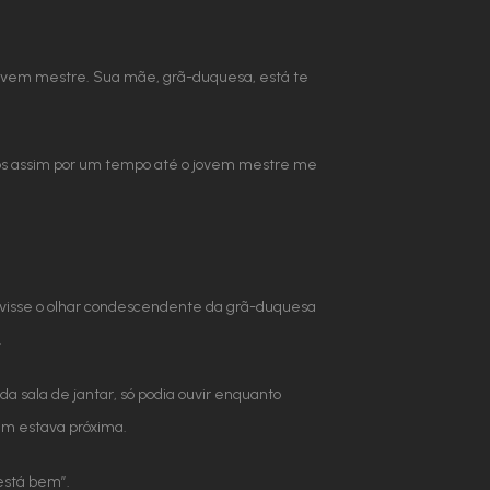
 jovem mestre. Sua mãe, grã-duquesa, está te
mos assim por um tempo até o jovem mestre me
 visse o olhar condescendente da grã-duquesa
.
da sala de jantar, só podia ouvir enquanto
im estava próxima.
está bem”.