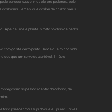
pode parecer suave, mas ele era poderoso, pelo
me acalmaria. Percebi que acabei de cruzar meus
l. Ajoelhei-me e plantei o rosto no chão de pedra.
a comigo até certo ponto. Desde que minha vida
mais do que um servo descartável. Então a
 empregavam as pessoas dentro da cabana, de
 mim.
e faria parecer mais suja do que eu já era. Talvez