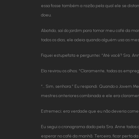
essa fosse também a razão pela qual ele se dist
doeu.
Abatido, saí do jardim para tomar meu café da man
todos os dias, ele odeia quando alguém usa as me
Fiquei estupefata e perguntei: “Até você? Sra. An
Ela revirou os olhos. “Claramente, todas as empr
“… Sim, senhora.” Eu respondi. Quando o Jovem Mes
mestres anteriores combinada e ele era clarame
Estremeci; era verdade que eu não deveria cometer
Eu segui o cronograma dado pela Sra. Anne todos os
esperar no café da manhã. Terceiro, ficar perto 