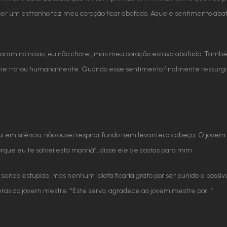
er um estranho fez meu coração ficar abafado. Aquele sentimento ab
aram no navio, eu não chorei, mas meu coração estava abafado. Tam
ratou humanamente. Quando esse sentimento finalmente ressurgiu e 
i em silêncio, não ousei respirar fundo nem levantei a cabeça. O jove
orque eu te salvei esta manhã”, disse ele de costas para mim.
sendo estúpido, mas nenhum idiota ficaria grato por ser punido e poss
lavras do jovem mestre: “Este servo, agradece ao jovem mestre por…”