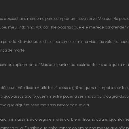
“vou despachar o mordomo para comprar um novo servo. Vou puni-lo pess
upe, meu lindo filho. Vou dar-lhe o castigo que ele merece por ofender v
a parede. Grã-duquesa disse isso como se minha vida não valesse nada.
nça de morte.
 respondeu rapidamente: “Mas eu o puniria pessoalmente. Espero que a
tão, sua mãe ficará muito feliz”, disse a grã-duquesa. Limpei o suor fr
a o quão assustador o jovem mestre poderia ser, mas a aura da grã-duq
va que alguém seria mais assustador do que ela.
ara mim; assim, eu o segui em silêncio. Ele entrou na aula enquanto me 
minar a aula. Eu sabia que tinha imprimido em minha mente que não p