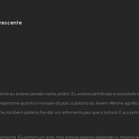
rescente
to eu estava parado neste jardim. Eu estava petrificado e assustado
portante quanto a metade do país, a palavra do Jovem Mestre significav
Ele também poderia lhe dar um sofrimento pior que a tortura. E é a pri
tamente. Eu cometi um erro, mas estava apenas elogiando-o, mesmo qu