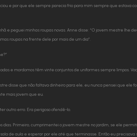
anciou e por que ele sempre parecia frio para mim sempre que estava 
hã e peguei minhas roupas novas. Anne disse: “O jovem mestre lhe deu 
smas roupas na frente dele por mais de um dia”.
ne?”
egadas e mordomos têm vinte conjuntos de uniformes sempre limpos. Você
tre disse que não faltava dinheiro para ele, eu nunca pensei que ele fo
nte mais jovem que eu.
 outro erro. Era perigoso ofendê-lo.
 dias. Primeiro, cumprimentei o jovem mestre no jardim, se ele permitir.
da sala de aula e esperar por ele até que terminasse. Então eu precis