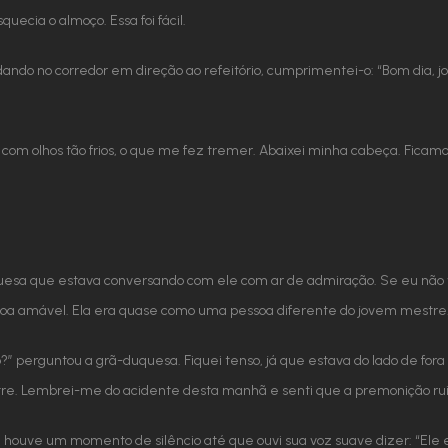
ecia o almoço. Essa foi fácil.
dando no corredor em direção ao refeitório, cumprimentei-o: “Bom dia,
com olhos tão frios, o que me fez tremer. Abaixei minha cabeça. Fica
uesa que estava conversando com ele com ar de admiração. Se eu não
oa amável. Ela era quase como uma pessoa diferente do jovem mestre
?” perguntou a grã-duquesa. Fiquei tenso, já que estava do lado de fora 
re. Lembrei-me do acidente desta manhã e senti que a premonição ru
ouve um momento de silêncio até que ouvi sua voz suave dizer: “Ele 