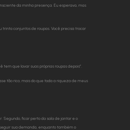
consciente da minha presença. Eu esperava, mas
trinta conjuntos de roupas. Você precisa trocar
 tem que lavar suas próprias roupas depois”.
sse tão rico, mais do que toda a riqueza de meus
 Segundo, ficar perto da sala de jantar e o
ava seguir sua demanda, enquanto também o