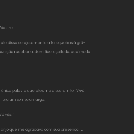
 Mestre.
le disse corajosamente a tais queixas à grã-
punição receberia, demitido, açoitado, queimado
única palavra que eles me disseram foi
‘Viva’
.
e fora um sorriso amargo.
ra vez.’
um anjo que me agradava com sua presença. E