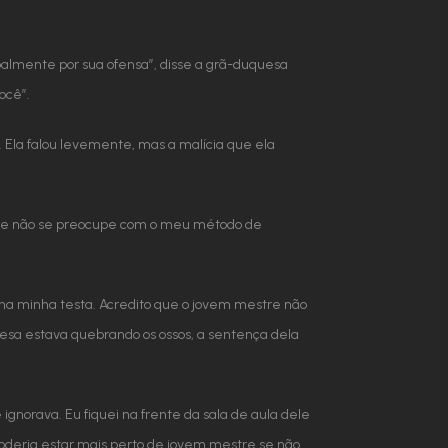
oalmente por sua ofensa”, disse a grã-duquesa
ocê”.
 Ela falou levemente, mas a malícia que ela
 mãe não se preocupe com o meu método de
io na minha testa. Acredito que o jovem mestre não
uesa estava quebrando os ossos, a sentença dela
ignorava. Eu fiquei na frente da sala de aula dele
oderia estar mais perto de jovem mestre se não