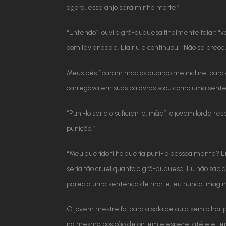
agora, esse anjo será minha morte?
“Entendo”, ouvi a grã-duquesa finalmente falar: 
com leviandade. Ela riu e continuou: “Não se preoc
Meus pés ficaram macios quando me inclinei para 
carregava em suas palavras soou como uma sente
“Puni-lo seria o suficiente, mãe”, o jovem lorde
punição.”
“Meu querido filho queria puni-lo pessoalmente? En
seria tão cruel quanto a grã-duquesa. Eu não sabi
parecia uma sentença de morte, eu nunca imagina
O jovem mestre foi para a sala de aula sem olhar p
na mesma posição de ontem e esperei até ele ter