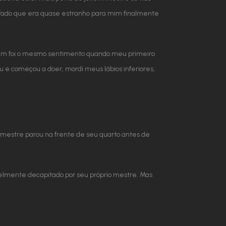
afado que era quase estranho para mim finalmente
bém foi o mesmo sentimento quando meu primeiro
começou a doer, mordi meus lábios inferiores,
m mestre parou na frente de seu quarto antes de
ivelmente decapitado por seu próprio mestre. Mas