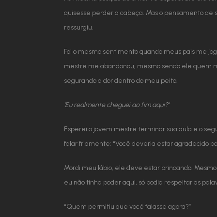
quisesse perder a cabeça. Mas o pensamento de s
ressurgiu.
Foi o mesmo sentimento quando meus pais me jog
mestre me abandonou, mesmo sendo ele quem me t
segurando a dor dentro do meu peito.
‘Eu realmente cheguei ao fim aqui?’
Esperei o jovem mestre terminar sua aula e o segu
falar friamente: “Você deveria estar agradecido p
Mordi meu lábio, ele deve estar brincando. Mesmo 
eu não tinha poder aqui, só podia respeitar as pa
“Quem permitiu que você falasse agora?”