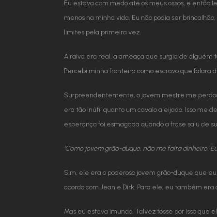
Eu estava com medo até os meus ossos, e então l
menos na minha vida. Eu não podia ser brincalhão
limites pela primeira vez.
A raiva era real, a ameaça que surgia de alguém t
Percebi minha fronteira como escravo que falara 
Surpreendentemente, o jovem mestre me perdoou 
era tão inútil quanto um cavalo aleijado. Isso m
esperança foi esmagada quando a frase saiu de su
‘Como jovem grão-duque, não me falta dinheiro. Eu 
Sim, ele era o poderoso jovem grão-duque que e
acordo com Jean e Dirk. Para ele, eu também era 
Mas eu estava imundo. Talvez fosse por isso que el