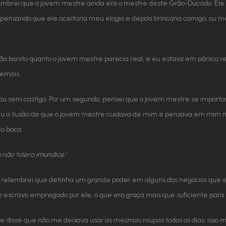
embrei que o jovem mestre ainda era o mestre deste Grão-Ducado. Ele 
, pensando que ele aceitaria meu elogio e depois brincaria comigo, ou 
ão bonito quanto o jovem mestre parecia real, e eu estava em pânico rea
demais.
sem castigo. Por um segundo, pensei que o jovem mestre se importav
e deu a ilusão de que o jovem mestre cuidava de mim e pensava em mim 
a boca.
não tolero imundice.’
u relembrei que detinha um grande poder em alguns dos negócios que
o escravo empregado por ele, o que era graça mais que suficiente para
e disse que não me deixava usar as mesmas roupas todos os dias, isso m