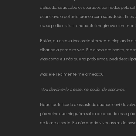
delicado, seus cabelos dourados banhados pelo so
acariciava a petúnia branca com seus dedos finos
eu só podia assistir enquanto imaginava o momento
Então, eu estava inconscientemente elogiando ele
olhar pela primeira vez. Ele ainda era bonito, me
Mas como eu não queria problemas, pedi desculpas
Mas ele realmente me ameaçou.
‘Vou devolvê-lo a esse mercador de escravos.’
Fiquei petrificado e assustado quando ouvi ‘devol
pão velho que ninguém sabia de quando esse pão foi
de fome e sede. Eu não queria viver assim de novo