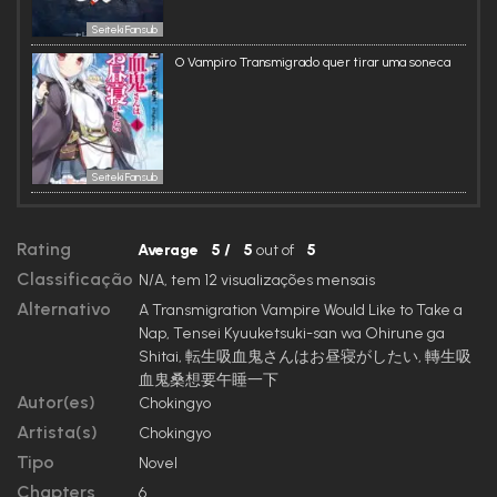
Seiteki Fansub
O Vampiro Transmigrado quer tirar uma soneca
Seiteki Fansub
Rating
Average
5
/
5
out of
5
Classificação
N/A, tem 12 visualizações mensais
Alternativo
A Transmigration Vampire Would Like to Take a
Nap, Tensei Kyuuketsuki-san wa Ohirune ga
Shitai, 転生吸血鬼さんはお昼寝がしたい, 轉生吸
血鬼桑想要午睡一下
Autor(es)
Chokingyo
Artista(s)
Chokingyo
Tipo
Novel
Chapters
6