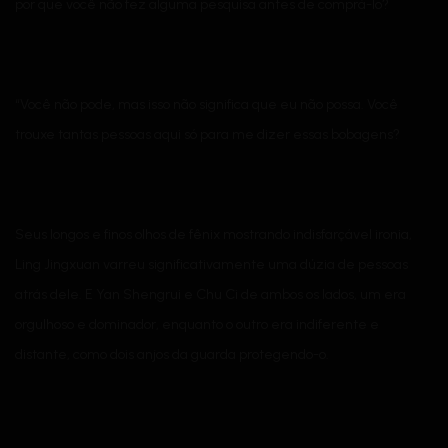
por que você não fez alguma pesquisa antes de comprá-lo?
“Você não pode, mas isso não significa que eu não possa. Você
trouxe tantas pessoas aqui só para me dizer essas bobagens?
Seus longos e finos olhos de fênix mostrando indisfarçável ironia,
Ling Jingxuan varreu significativamente uma dúzia de pessoas
atrás dele. E Yan Shengrui e Chu Ci de ambos os lados, um era
orgulhoso e dominador, enquanto o outro era indiferente e
distante, como dois anjos da guarda protegendo-o.