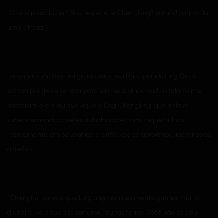
“O que posso fazer? Nós… espere, é Chenglong? Vamos! Vamos dar
uma olhada.”
Lançando um olhar indignado para seu filho, quando Ling Qicai
estava prestes a se virar para sair, seus olhos inadvertidamente
passaram e ele viu que Aquele Ling Chenglong, que estava
supervisionando aqueles trabalhadores, um truque brilhou
rapidamente em seus olhos, e então ele se aproximou liderando os
aldeões.
“Chenghu, parece que Ling Jingxuan realmente ganhou muito
dinheiro. Vejo que ele comprou muitas terras. Você não se deu