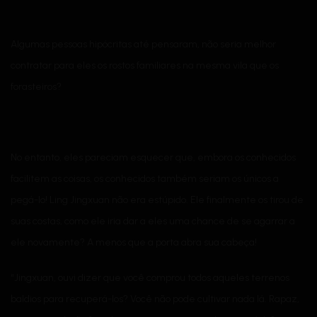
Algumas pessoas hipócritas até pensaram, não seria melhor
contratar para eles os rostos familiares na mesma vila que os
forasteiros?
No entanto, eles pareciam esquecer que, embora os conhecidos
facilitem as coisas, os conhecidos também seriam os únicos a
pegá-lo! Ling Jingxuan não era estúpido. Ele finalmente os tirou de
suas costas, como ele iria dar a eles uma chance de se agarrar a
ele novamente? A menos que a porta abra sua cabeça!
“Jingxuan, ouvi dizer que você comprou todos aqueles terrenos
baldios para recuperá-los? Você não pode cultivar nada lá. Rapaz,