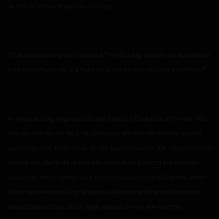
ou não, só essa cena já dava inveja.
“O que isso tem a ver com você? Irmão Ling, o chefe de sua aldeia
está envelhecendo e é hora de outra pessoa assumir o controle?”
Antes que Ling Jingxuan abrisse a boca, o Fiador Liu interveio. Não
era alguém da vila de Ling, claro que ele não iria mostrar a cara
para ninguém. Além disso, ao dar suas conexões, ele não precisava
colocar um chefe da aldeia em seus olhos. Embora ele tivesse
ouvido por muito tempo que todas as pessoas na aldeia não eram
tão amigáveis ​​com Ling Jingxuan, ele nunca tinha visto isso com
seus próprios olhos, afinal. Hoje, depois de ver ele mesmo,