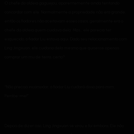
O chefe da aldeia gaguejou, aparentemente ainda tentando
concordar com ele. Normalmente a propriedade não era grande,
então os fiadores não aceitavam esses casos, geralmente era o
chefe da aldeia quem cuidava dela. Mas… ele parecia ter
esquecido, o fiador Liu estava aqui. Dado seu relacionamento com
Ling Jingxuan, ele cuidaria dela mesmo que quisesse apenas
comprar um mu de terra, certo?
“Não precisa incomodar, o fiador Liu cuidará disso para mim.
Perdoe-me!”
Depois de dizer isso, Ling Jingxuan se virou e foi embora. Ele não