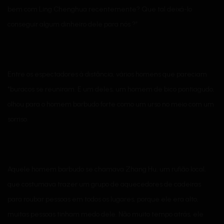
bem com Ling Chenghua recentemente? Que tal deixá-lo
conseguir algum dinheiro dele para nós ?”
Entre os espectadores à distância, vários homens que pareciam
*buracos se reuniram. E um deles, um homem de bico pontiagudo,
olhou para o homem barbudo forte como um urso no meio com um
sorriso.
Aquele homem barbudo se chamava Zhang Hu, um rufião local,
que costumava trazer um grupo de aquecedores de cadeiras
para roubar pessoas em todos os lugares, porque ele era alto,
muitas pessoas tinham medo dele. Não muito tempo atrás, ele