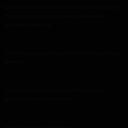
Eles queriam que eu visse um pouco de sangue antes de desistir?
Para ser honesto, enfrentando aqueles fazendeiros, ele
realmente não queria isso.
“Contanto que você concorde, eu definitivamente cuidarei disso
para você.”
O fiador Liu não era uma pessoa gentil, ele aproveitou a
oportunidade para aturar Ling Jingxuan.
“Se não há mais nada, eu tenho que ir.”