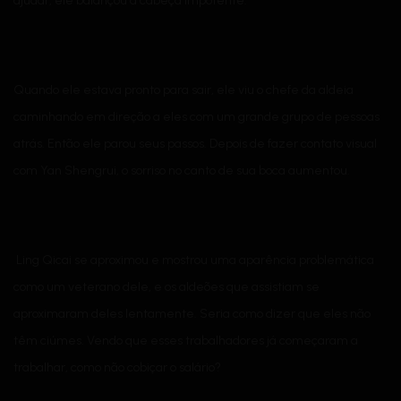
ajudar, ele balançou a cabeça impotente.
Quando ele estava pronto para sair, ele viu o chefe da aldeia
caminhando em direção a eles com um grande grupo de pessoas
atrás. Então ele parou seus passos. Depois de fazer contato visual
com Yan Shengrui, o sorriso no canto de sua boca aumentou.
Ling Qicai se aproximou e mostrou uma aparência problemática
como um veterano dele, e os aldeões que assistiam se
aproximaram deles lentamente. Seria como dizer que eles não
têm ciúmes. Vendo que esses trabalhadores já começaram a
trabalhar, como não cobiçar o salário?