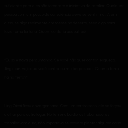
suficiente para eles não tomarem a iniciativa de retaliar. Qualquer
pessoa com um pouco de consciência deve se sentir mal. Além
disso, se algo realmente crescesse no deserto, seria algo para
fazer uma fortuna. Quem contaria aos outros?
“Eu só estava perguntando. Se você não quer contar, esqueça.
Jingxuan, vejo que você contratou muitas pessoas. Quanta terra
há na terra?”
Ling Qicai ficou envergonhado. Com um sorriso seco, ele se forçou
a olhar para outro lugar. No terreno baldio, os trabalhadores
trabalhavam duro, não importava se podiam plantar alguma coisa