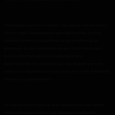
Olhando para eles com um sorriso, Ling Jingxuan não lhe mostrou
nenhum rosto. Todas as pessoas sob a liderança de Ling Qicai
pareciam bastante envergonhadas e agora finalmente se
lembravam do que haviam feito com ele. Mas a maioria deles
tinha os olhos infectados com ressentimento total.
Aparentemente, eles pensaram que Ling Jingxuan era muito
vingativo e ainda mantinham essas coisas em mente. Totalmente
não como um grande homem!
Mas eles pareciam esquecer que, naqueles anos, eles apenas
tentaram forçá-lo a morrer. Ling Jingxuan já mostrou cara