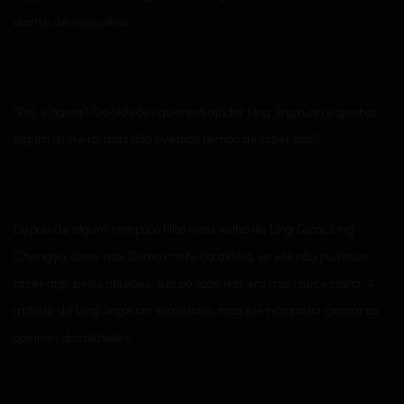
diante de seus olhos.
“Pai, e agora? Os aldeões querem ajudar Ling Jingxuan e ganhar
algum dinheiro, mas não tivemos tempo de dizer isso.”
Depois de algum tempo, o filho mais velho de Ling Qicai, Ling
Chengyu, disse isso. Como chefe da aldeia, se ele não pudesse
fazer algo pelos aldeões, sua posição não era mais necessária. A
atitude de Ling Jingxuan era odiosa, mas ele não podia ignorar as
opiniões dos aldeões.