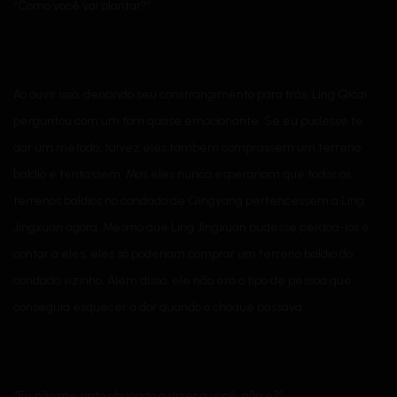
“Como você vai plantar?”
Ao ouvir isso, deixando seu constrangimento para trás, Ling Qicai
perguntou com um tom quase emocionante. Se eu pudesse te
dar um método, talvez eles também comprassem um terreno
baldio e tentassem. Mas eles nunca esperariam que todos os
terrenos baldios no condado de Qingyang pertencessem a Ling
Jingxuan agora. Mesmo que Ling Jingxuan pudesse perdoá-los e
contar a eles, eles só poderiam comprar um terreno baldio do
condado vizinho. Além disso, ele não era o tipo de pessoa que
conseguia esquecer a dor quando o choque passava.
“Eu não me sinto obrigado a dizer a você, não é?”