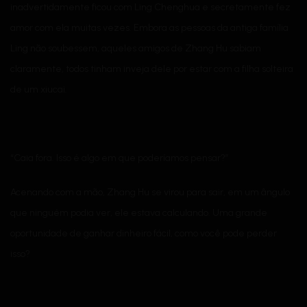
inadvertidamente ficou com Ling Chenghua e secretamente fez
amor com ela muitas vezes. Embora as pessoas da antiga família
Ling não soubessem, aqueles amigos de Zhang Hu sabiam
claramente, todos tinham inveja dele por estar com a filha solteira
de um xiucai.
“Caia fora. Isso é algo em que poderíamos pensar?”
Acenando com a mão, Zhang Hu se virou para sair, em um ângulo
que ninguém podia ver, ele estava calculando. Uma grande
oportunidade de ganhar dinheiro fácil, como você pode perder
isso?