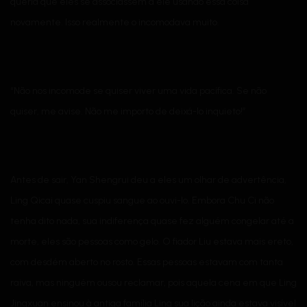
queria que eles se associassem a ele usando essa coisa
novamente. Isso realmente o incomodava muito.
“Não nos incomode se quiser viver uma vida pacífica. Se não
quiser, me avise. Não me importo de deixá-lo inquieto!”
Antes de sair, Yan Shengrui deu a eles um olhar de advertência,
Ling Qicai quase cuspiu sangue ao ouvi-lo. Embora Chu Ci não
tenha dito nada, sua indiferença quase fez alguém congelar até a
morte, eles são pessoas como gelo. O fiador Liu estava mais ereto,
com desdém aberto no rosto. Essas pessoas estavam com tanta
raiva, mas ninguém ousou reclamar, pois aquela cena em que Ling
Jingxuan ensinou à antiga família Ling sua lição ainda estava visível