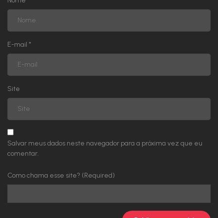
Nome
*
Capítulo 60
Capítulo 59
E-mail
*
Capítulo 58
Site
Capítulo 57
Capítulo 56
Capítulo 55
Salvar meus dados neste navegador para a próxima vez que eu
comentar.
Capítulo 54
Como chama esse site? (Required)
Capítulo 53
Capítulo 52