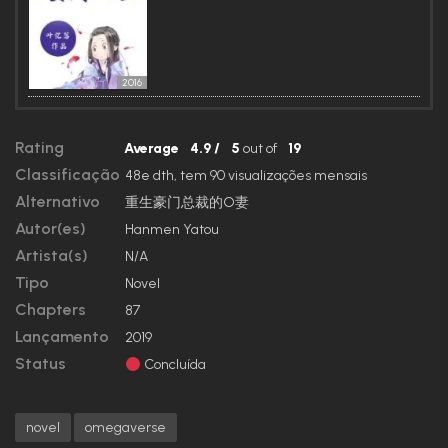
2016
Rating
Average
4.9
/
5
out of
19
Classificação
48e dth, tem 90 visualizações mensais
Alternativo
重生豪门总裁的O妻
Autor(es)
Hanmen Yatou
Artista(s)
N/A
Tipo
Novel
Chapters
87
Lançamento
2019
Status
Concluída
novel
omegaverse