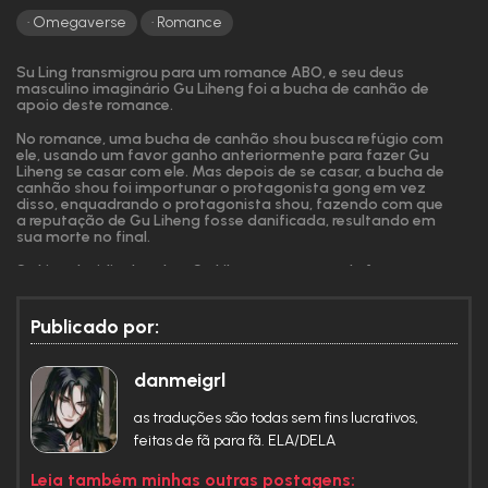
Omegaverse
Romance
Su Ling transmigrou para um romance ABO, e seu deus
masculino imaginário Gu Liheng foi a bucha de canhão de
apoio deste romance.
No romance, uma bucha de canhão shou busca refúgio com
ele, usando um favor ganho anteriormente para fazer Gu
Liheng se casar com ele. Mas depois de se casar, a bucha de
canhão shou foi importunar o protagonista gong em vez
disso, enquadrando o protagonista shou, fazendo com que
a reputação de Gu Liheng fosse danificada, resultando em
sua morte no final.
Su Ling decidiu derrubar Gu Liheng antes que ele fosse
forçado a se casar por aquele shou bucha de canhão!
Publicado por:
O corpo de Su Ling caiu suavemente sobre Gu Liheng.
danmeigrl
“Presidente Gu, deixe-me cheirar seus feromônios, me sinto
desconfortável QAQ”
as traduções são todas sem fins lucrativos,
Gu Liheng entregou-lhe um inibidor.
feitas de fã para fã. ELA/DELA
Su Ling deu rosas a Gu Liheng todos os dias durante uma
Leia também minhas outras postagens: