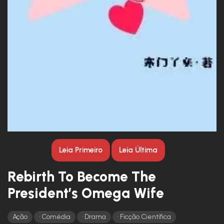
Leia Primeiro
Leia Última
Rebirth To Become The
President’s Omega Wife
Ação
Comédia
Drama
Ficção Científica