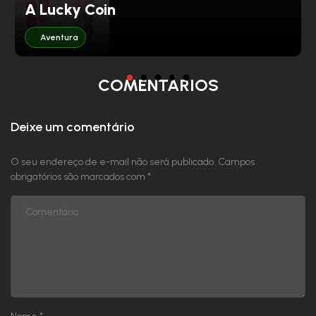
Capítulo 70
A Lucky Coin
Capítulo 69
Aventura
Capítulo 68
COMENTÁRIOS
Capítulo 67
Deixe um comentário
Capítulo 66
O seu endereço de e-mail não será publicado.
Campos
Capítulo 65
obrigatórios são marcados com
*
Capítulo 64
Capítulo 63
Capítulo 62
Capítulo 61