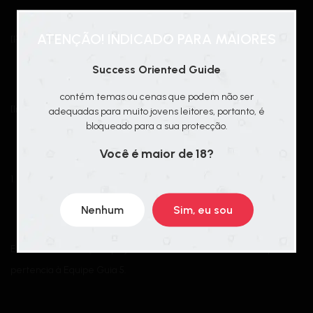
ATENÇÃO! INDICADO PARA MAIORES
[PROJETO DE SUCESSO]
Success Oriented Guide
contém temas ou cenas que podem não ser
[Incidente pessoal]
adequadas para muito jovens leitores, portanto, é
bloqueado para a sua protecção.
Você é maior de 18?
1. A morte de Kim Geun-won
Nenhum
Sim, eu sou
Era hora de começar o projeto “Salvando Kim Geun-won”, que
pertencia à Equipe Guia 5.