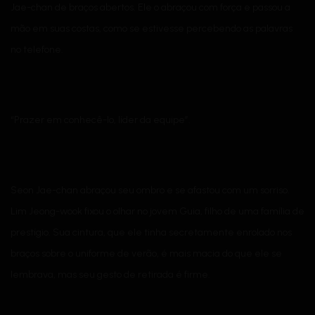
Jae-chan de braços abertos. Ele o abraçou com força e passou a
mão em suas costas, como se estivesse percebendo as palavras
no telefone.
“Prazer em conhecê-lo, líder da equipe”.
Seon Jae-chan abraçou seu ombro e se afastou com um sorriso.
Lim Jeong-wook fixou o olhar no jovem Guia, filho de uma família de
prestígio. Sua cintura, que ele tinha secretamente enrolado nos
braços sobre o uniforme de verão, é mais macia do que ele se
lembrava, mas seu gesto de retirada é firme.