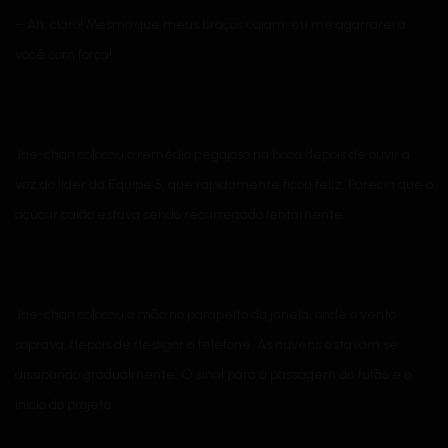
– Ah, claro! Mesmo que meus braços caiam, eu me agarrarei a
você com força!
Jae-chan colocou o remédio pegajoso na boca depois de ouvir a
voz do líder da Equipe 5, que rapidamente ficou feliz. Parecia que o
açúcar caído estava sendo recarregado lentamente.
Jae-chan colocou a mão no parapeito da janela, onde o vento
soprava, depois de desligar o telefone. As nuvens estavam se
dissipando gradualmente. O sinal para a passagem do tufão e o
início do projeto.