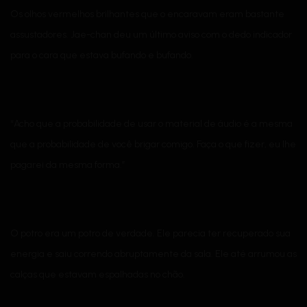
Os olhos vermelhos brilhantes que o encaravam eram bastante
assustadores. Jae-chan deu um último aviso com o dedo indicador
para o cara que estava bufando e bufando.
“Acho que a probabilidade de usar o material de áudio é a mesma
que a probabilidade de você brigar comigo. Faça o que fizer, eu lhe
pagarei da mesma forma.”
O potro era um potro de verdade. Ele parecia ter recuperado sua
energia e saiu correndo abruptamente da sala. Ele até arrumou as
calças que estavam espalhadas no chão.