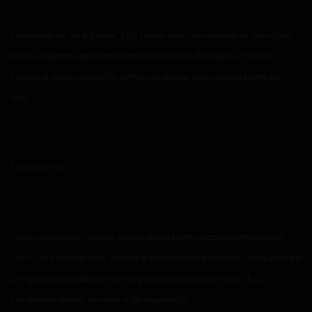
Como era de se esperar, Kim Geun-won não estava lá. Jae-chan
trocou algumas palavras com os membros da Equipe 5, meio
curioso e meio relutante, antes de entrar pelo vão na parte de
trás.
Encontrei-o.
Como esperado, aquele cara estava bem no campo mais difícil.
Com um físico de urso, cabelo e barba desgrenhados. Conquista de
um guia amassado com uma gravata jogada por cima. E a
handycam acesa em sua mão esquerda.