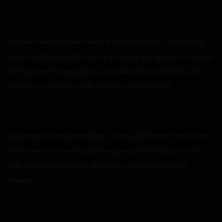
Kim Geun-won se moveu lenta e cuidadosamente, ajustando o
ângulo de filmagem. Mais tarde, ele soube que, quando o corpo de
Kim Geun-won foi descoberto, a câmera portátil se tornou uma
evidência a mais e o caso foi rapidamente encerrado.
Seguindo o movimento do Esper, a lente da câmera manual girou
e se moveu totalmente para a esquerda. Esse tinha que ser o
caso. Não havia mais saída. Jae-chan encarou a lente com
firmeza.