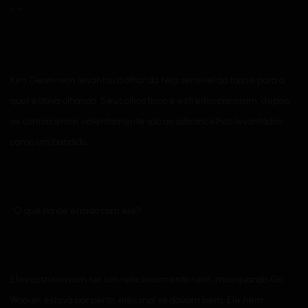
“…”
Kim Geun-won levantou o olhar da tela sensível ao toque para a
qual estava olhando. Seus olhos finos e estreitos piscaram, depois
se contorceram violentamente sob as sobrancelhas levantadas
como um bandido.
“O que há de errado com ele?
Eles costumavam ter um relacionamento ruim, mas quando Go
Woo-jin estava por perto, eles mal se davam bem. Ele nem