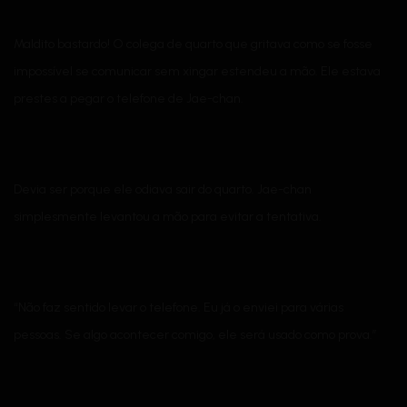
Maldito bastardo! O colega de quarto que gritava como se fosse
impossível se comunicar sem xingar estendeu a mão. Ele estava
prestes a pegar o telefone de Jae-chan.
Devia ser porque ele odiava sair do quarto. Jae-chan
simplesmente levantou a mão para evitar a tentativa.
“Não faz sentido levar o telefone. Eu já o enviei para várias
pessoas. Se algo acontecer comigo, ele será usado como prova.”