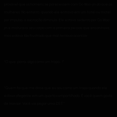
provável que os homens se parecessem com Go Woo-jin do que as
mulheres. No entanto, quando ele entrava em um hotel ou motel
por impulso, a excitação diminuía. Ele estava sedento por Go Woo-
jin e misturava seu corpo com a primeira pessoa que encontrava,
mas estava tão frustrado que mal tentava acariciar.
“O que, porra, algo como um trapo… !”
“Quem foi que me disse que eu sou como um trapo quando ele
estava ofegante em um quarto compartilhado. É você quem gosta
de transar. Você vai pegar uma DST.”