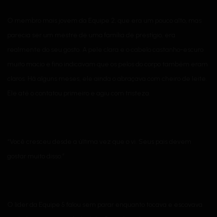
O membro mais jovem da Equipe 2, que era um pouco alto, mas
parecia ser um mestre de uma família de prestígio, era
realmente do seu gosto. A pele clara e o cabelo castanho-escuro
muito macio e fino indicavam que os pelos do corpo também eram
claros. Há alguns meses, ele ainda o abraçava com cheiro de leite.
Ele até o contatou primeiro e agiu com tristeza.
“Você cresceu desde a última vez que o vi. Seus pais devem
gostar muito disso.”
O líder da Equipe 5 falou sem parar enquanto tocava e escovava