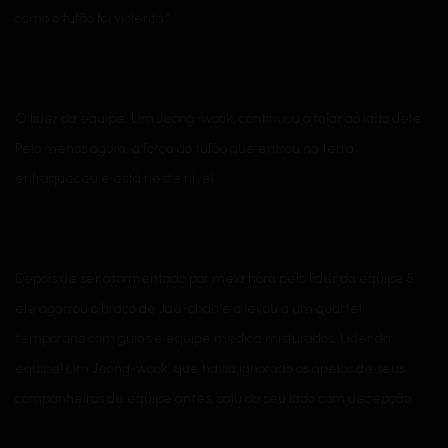
como o tufão foi violento.”
O líder da equipe, Lim Jeong-wook, continuou a falar ao lado dele.
Pelo menos agora, a força do tufão que entrou na terra
enfraqueceu e está neste nível.
Depois de ser atormentado por meia hora pelo líder da equipe 5,
ele agarrou o braço de Jae-chan e o levou a um quartel
temporário com guias e equipe médica misturados. Líder da
equipe! Lim Jeong-wook, que havia ignorado os apelos de seus
companheiros de equipe antes, saiu do seu lado com decepção.