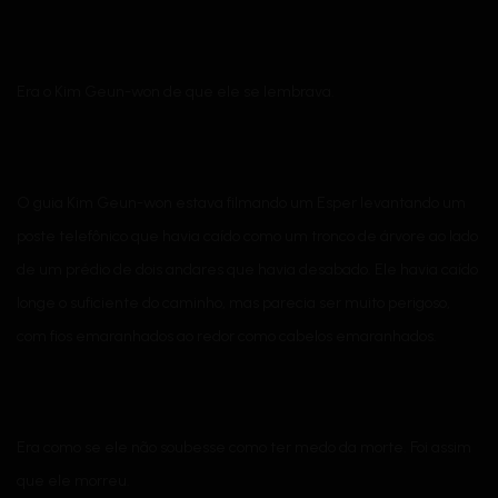
Era o Kim Geun-won de que ele se lembrava.
O guia Kim Geun-won estava filmando um Esper levantando um
poste telefônico que havia caído como um tronco de árvore ao lado
de um prédio de dois andares que havia desabado. Ele havia caído
longe o suficiente do caminho, mas parecia ser muito perigoso,
com fios emaranhados ao redor como cabelos emaranhados.
Era como se ele não soubesse como ter medo da morte. Foi assim
que ele morreu.