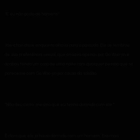
“E eu não gosto de homens.”
Jae-chan disse enquanto olhava para o passado. Ele se lembrou
de sua preferência sexual, que ansiava apenas por Go Woo-jin e
acabou tendo um caso de uma noite com qualquer pessoa que se
parecesse com Go Woo-jin por causa da solidão.
“Não deu certo, mesmo que eu tenha dormido com ele.”
É claro que ele já havia dormido com um homem. Era mais