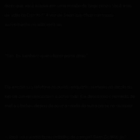
dizer que você estava em uma missão de longo prazo. Você está
de volta ao Distrito 1? A voz de Seon Jae-chan continuou
suavemente na sala ventosa.
“Sim. Eu também quero fazer parte disso.”
Ele encostou o telefone no ouvido enquanto remexia na sacola da
loja de conveniência com a outra mão. Ele descascou o remédio de
mel e o bebeu depois de ouvir a risada da outra parte no receptor.
– Você vai mesmo fazer trabalho de campo? Sem Go Woo-jin?