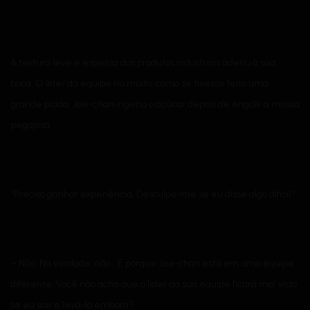
A textura leve e espessa dos produtos industriais aderiu à sua
boca. O líder da equipe riu muito, como se tivesse feito uma
grande piada. Jae-chan ingeriu o açúcar depois de engolir a massa
pegajosa.
“Preciso ganhar experiência. Desculpe-me se eu disse algo difícil.”
– Não. Na verdade, não… É porque Jae-chan está em uma equipe
diferente. Você não acha que o líder da sua equipe ficará mal visto
se eu sair e levá-lo embora?