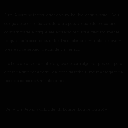
Pum! A porta se fechou atrás do tumulto. Jae-chan suspirou. Seu
colega de quarto não considerará a possibilidade de preparar as
coisas atrás dele porque ele expressa repulsa e raiva facilmente.
Porque isso já aconteceu antes. De qualquer forma, eles estavam
prestes a se separar depois de um tempo.
Era hora de enviar o material gravado para algumas pessoas, para
o caso de algo dar errado. Jae-chan descobriu uma mensagem de
texto de cerca de 5 minutos atrás.
[De: ★ Lim Jeong-wook, Líder da Equipe (Equipe Guia 5)★