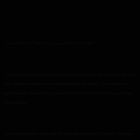
*.
“Jae-chan-ssi! Faz tempo que não nos vemos!”
Jae-chan estava nos arredores do Distrito 1 dois dias depois, sob um
céu úmido onde a chuva tinha acabado de parar. Ele estava em
uma missão de campo e vestia botas de combate e um uniforme
de trabalho.
Lim Jeong-wook, o líder de 38 anos da equipe do Guide 5, recebeu