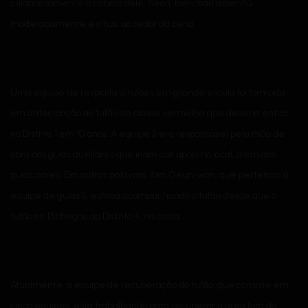
cuidadosamente o cabelo dele. Seon Jae-chan assentiu
moderadamente e olhou ao redor da cena.
Uma equipe de resposta a tufões em grande escala foi formada
em antecipação ao tufão de classe vermelha que deveria entrar
no Distrito 1 em 10 anos. A equipe 5 era responsável pela mão de
obra dos guias auxiliares que iriam dar apoio no local, além dos
guias pares. Em outras palavras, Kim Geun-won, que pertencia à
equipe de guias 5, estava acompanhando o tufão desde que o
tufão nº 13 chegou ao Distrito 4, na costa.
Atualmente, a equipe de recuperação do tufão, que consiste em
cinco equipes, está trabalhando para recuperar a área fora do