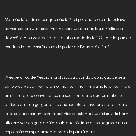
Mas não foi assim e por que não foi? Foi por que ele ainda estava
pensando em usar cocaína? Foi por que ele não leu a Bíblia com
devoção? E, talvez, por que lhe faltou seriedade? Ou ele foi punido
por duvidar da existência e do poder de Deus até o fim?
A esperança de Yesaiah foi ofuscada quando a condição de seu
pai piorou visivelmente e, no final, sem nem mesmo lutar por mais
um minuto, ele convulsionou na sua frente até que um tubo foi
enfiado em sua garganta… e quando ele estava prestes a morrer,
foi sinalizado por um som mecânico constante que foi ouvido bem
alto em vez do grito de Yesaiah, que só tinha olhos negros e uma
expressão completamente perdida para frente.