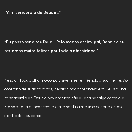
“A misericórdia de Deus é…”
“Eu posso ser o seu Deus… Pelo menos assim, pai, Dennis e eu
seríamos muito felizes por toda a eternidade.”
Yesaiah fixou o olhar no corpo visivelmente trêmulo à sua frente. Ao
contrário de suas palavras, Yesaiah não acreditava em Deus ou na
misericórdia de Deus e obviamente não queria ser algo como ele…
Ele só queria brincar com ele até sentir a mesma dor que estava
dentro de seu corpo.