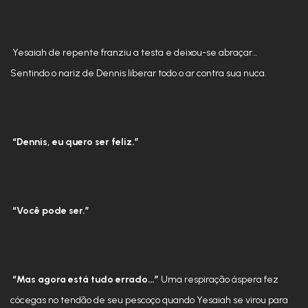
Yesaiah de repente franziu a testa e deixou-se abraçar…
Sentindo o nariz de Dennis liberar todo o ar contra sua nuca.
“Dennis, eu quero ser feliz.”
“Você pode ser.”
“Mas agora está tudo errado…”
Uma respiração áspera fez
cócegas no tendão de seu pescoço quando Yesaiah se virou para