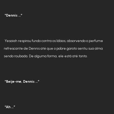
“Dennis …”
Yesaiah respirou fundo contra os lábios, absorvendo o perfume
refrescante de Dennis até que o pobre garoto sentiu sua alma
sendo roubada. De alguma forma, ele está até tonto.
“Beije-me, Dennis …”
“Ah …”