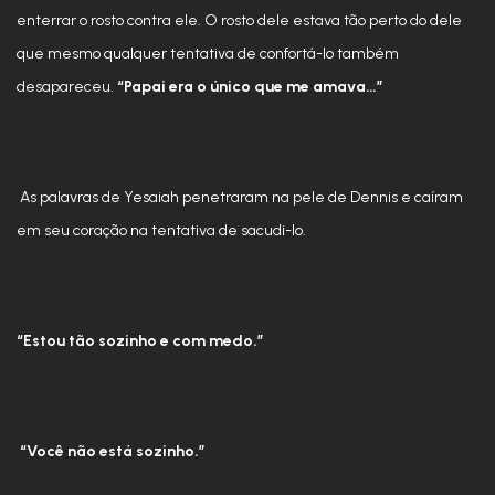
enterrar o rosto contra ele. O rosto dele estava tão perto do dele
que mesmo qualquer tentativa de confortá-lo também
desapareceu.
“Papai era o único que me amava…”
As palavras de Yesaiah penetraram na pele de Dennis e caíram
em seu coração na tentativa de sacudi-lo.
“Estou tão sozinho e com medo.”
“Você não está sozinho.”