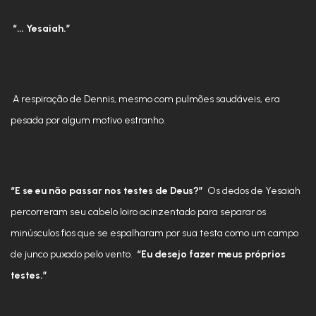
“… Yesaiah.”
A respiração de Dennis, mesmo com pulmões saudáveis, era
pesada por algum motivo estranho.
“E se eu não passar nos testes de Deus?”
Os dedos de Yesaiah
percorreram seu cabelo loiro acinzentado para separar os
minúsculos fios que se espalharam por sua testa como um campo
de junco puxado pelo vento.
“Eu desejo fazer meus próprios
testes.”