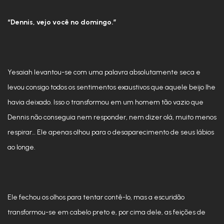
“Dennis, vejo você no domingo.”
Yesaiah levantou-se com uma palavra absolutamente seca e
levou consigo todos os sentimentos exaustivos que aquele beijo lhe
havia deixado. Isso o transformou em um homem tão vazio que
Dennis não conseguia nem responder, nem dizer olá, muito menos
respirar… Ele apenas olhou para o desaparecimento de seus lábios
ao longe.
Ele fechou os olhos para tentar contê-lo, mas a escuridão
transformou-se em cabelo preto e, por cima dele, as feições de