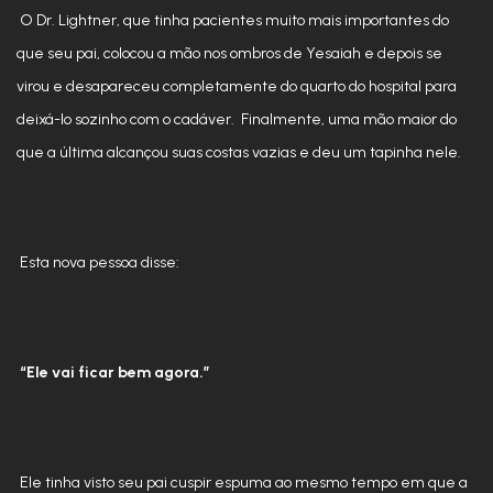
O Dr. Lightner, que tinha pacientes muito mais importantes do
que seu pai, colocou a mão nos ombros de Yesaiah e depois se
virou e desapareceu completamente do quarto do hospital para
deixá-lo sozinho com o cadáver. Finalmente, uma mão maior do
que a última alcançou suas costas vazias e deu um tapinha nele.
Esta nova pessoa disse:
“Ele vai ficar bem agora.”
Ele tinha visto seu pai cuspir espuma ao mesmo tempo em que a