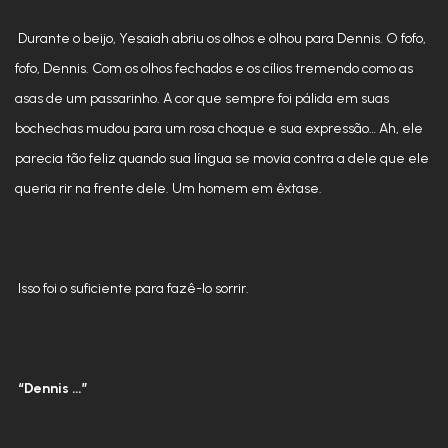
Durante o beijo, Yesaiah abriu os olhos e olhou para Dennis. O fofo,
fofo, Dennis. Com os olhos fechados e os cílios tremendo como as
asas de um passarinho. A cor que sempre foi pálida em suas
bochechas mudou para um rosa choque e sua expressão… Ah, ele
parecia tão feliz quando sua língua se movia contra a dele que ele
queria rir na frente dele. Um homem em êxtase.
Isso foi o suficiente para fazê-lo sorrir.
“Dennis …”