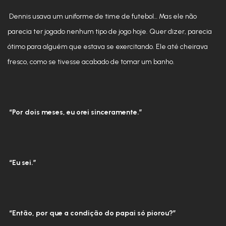
Dennis usava um uniforme de time de futebol… Mas ele não
parecia ter jogado nenhum tipo de jogo hoje. Quer dizer, parecia
ótimo para alguém que estava se exercitando. Ele até cheirava
fresco, como se tivesse acabado de tomar um banho.
“Por dois meses, eu orei sinceramente.”
“Eu sei.”
“Então, por que a condição do papai só piorou?”