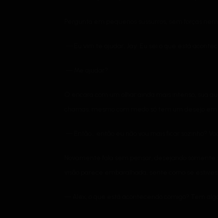
Pergunta em pequenos sussurros, sem forças nem 
— Eu vim te ajudar, Jay. Eu sei o que está aconte
— Me ajudar?
O encara com um olhar ainda mais intenso, sua aur
chamas, mesmo com medo só tem um desejo em sua
— Então… então eu não vou mais ficar sozinho? Voc
Novamente fala sem pensar, desejando somente sac
visão parece embaralhada, sente como se estivess
— Alex, o que está acontecendo comigo? Tem algo