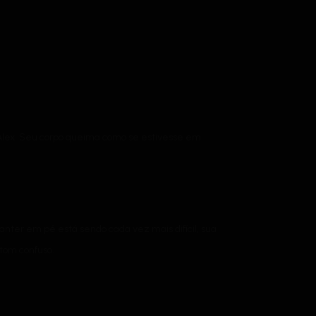
e Alex. Seu corpo queima como se estivesse em
nter em pé está sendo cada vez mais difícil, sua
tom confuso.