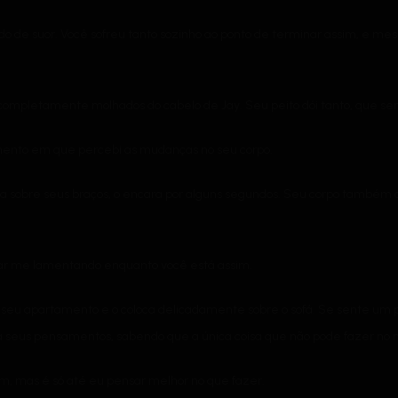
o de suor. Você sofreu tanto sozinho ao ponto de terminar assim, e me
completamente molhados do cabelo de Jay. Seu peito dói tanto, que sent
ento em que percebi as mudanças no seu corpo.
ga sobre seus braços, o encara por alguns segundos. Seu corpo também 
icar me lamentando enquanto você está assim.
 seu apartamento e o coloca delicadamente sobre o sofá. Se sente um p
 seus pensamentos, sabendo que a única coisa que não pode fazer no m
im, mas é só até eu pensar melhor no que fazer.