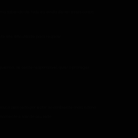
smo sabendo de tudo eu ainda deixei essas coisas
e até dificuldade para respirar.
queima, se sente responsável, quer o proteger
ouco sem jeito por estar no ambiente mais íntimo
omento é sair do seu lado.