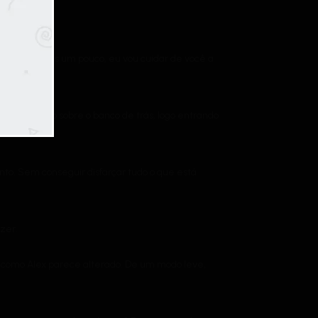
aguentar mais um pouco, eu vou cuidar de você a
nte deitado sobre o banco de trás, logo entrando
nto. Sem conseguir disfarçar tudo o que está
zer.
 como Alex parece alterado. De um modo leve,