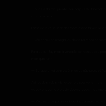
— Você está tão quente, seu corpo está tão molhad
acontecerem…
Passa de leve seus dedos sobre os fios também já 
— Me desculpe ômega, eu devia ter vindo no mom
Para deixar Jay mais à vontade, com cuidado o pe
mais que tudo.
— Sei que errei com você, mas eu não posso só f
Agindo do modo mais respeitoso possível entra em
de Jay enquanto ele está desacordado, mas ignora
— Me desculpe por estar invadindo a sua casa ass