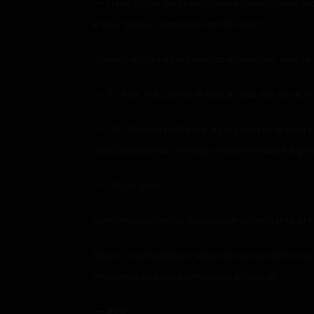
— Fique calmo, eu já vou chamar o doutor para v
é seu? Você é namorado, marido dele?
Quando escuta a pergunta da atendente, Alex se
— É… Alex, meu nome é Alex, e… não, ele não é 
— Ok, não tem problema. A pergunta foi só para e
você possa deixar o ômega mais à vontade e logo 
— Ok, obrigado…
Sem mais conversas, Alex segue a atendente até 
Poucos minutos depois, sabendo que o caso de Jay
imaginava que era o amigo que estava ali.
— Alex?