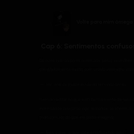
Volte para mim ômega
Cap 6: Sentimentos confusos
Do outro lado da porta, assim que passa seus olhos
completamente suado, com o rosto vermelho, com 
— Jay… me desculpe eu devia ter vindo antes.
Sem acreditar no que está bem à frente de seus ol
intensidade seu corpo logo responde, os efeitos d
mais com Jay do que ele podia imaginar.
— Alex, o que… o que você está fazendo aqui?