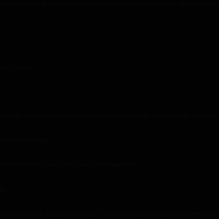
udo escurecer e desabando pesado como pedra, somente não caindo sob
inda mais.
rdido. Afetado por tudo o que está acontecendo seu peito dói como se 
orei para chegar?
tá desacordado, seu corpo pesa cada vez mais.
ay.
 está vindo de Jay percorrer por todo o seu corpo. Culpado, se sente cad