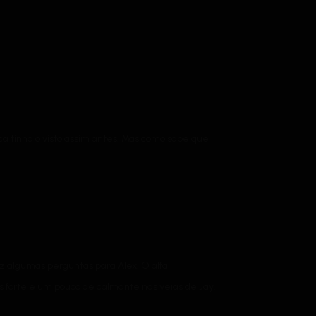
ca tinha o visto assim antes. Mas como sabe que
 algumas perguntas para Alex. O alfa
s forte e um pouco de calmante nas veias de Jay.