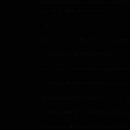
Não consegue completar suas palavras sentindo t
segura firme o apoiando sobre seu peito.
— Jay…
O chama em um tom alto, sente seu corpo pesar a
— Jay o que foi? O que está acontecendo?
Jay não responde. Alex se sente completamente pe
— Não é possível, você está assim por que eu dem
Vira um pouco o rosto de Jay, percebe que ele es
— Droga! Eu devia ter vindo antes, me desculpe J
O segura com mais força, sente o intenso calor que