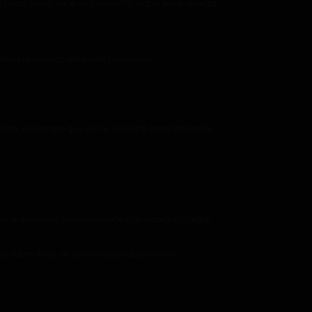
ma coisa, como você se chama? E o que esse ômega
ensa um pouco antes de responder.
Pode vir comigo que eu te levo até uma sala onde
do, esperando ansiosamente até o doutor chegar.
 sobre Alex, se sente surpreso pois não