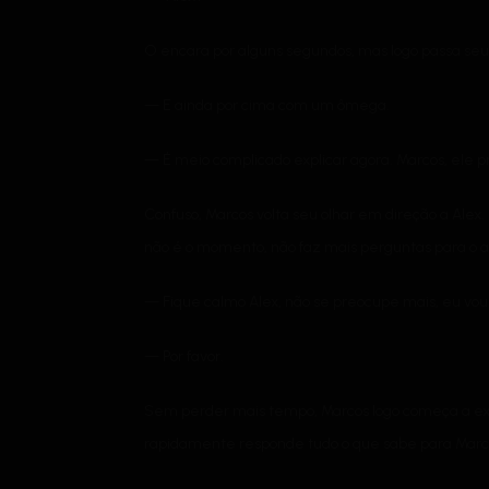
O encara por alguns segundos, mas logo p
assa seu
— E ainda por cima com um ômega.
— É meio complicado explicar agora. Marcos, ele p
Confuso, Marcos volta seu olhar em direção a Alex
não é o momento, não faz mais perguntas para o al
— Fique calmo Alex, não se preocupe mais, eu vo
— Por favor.
Sem perder mais tempo, Marcos logo começa a ex
rapidamente responde tudo o que sabe para Marcos