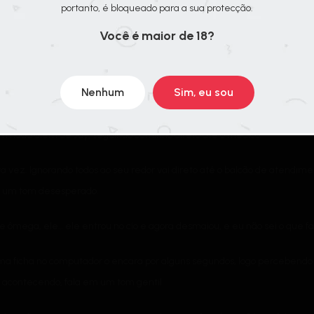
portanto, é bloqueado para a sua protecção.
eimar mais uma vez.
Você é maior de 18?
oisa relacionada a você. Mas tudo vai ficar bem, eu prometo. Só tente 
Nenhum
Sim, eu sou
em seu carro. Mantendo os gestos delicados, coloca Jay confortavelme
m nada além de Jay, seguindo caminho direto até o médico.
vez. Ignorando todos ao seu redor vai direto até o balcão de atendime
m um tom desesperado.
e ômega, ele… ele entrou no cio e agora desmaiou, e eu não sei o que fa
 ficha no computador o encara por alguns segundos, logo percebendo
 acontecendo, fala em um tom gentil.