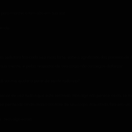
para manter o tom alto em sua voz.
cendo.
a sedutora fica cada vez mais forte, sabe o significado das palavras d
 mente, e pelas respostas de seu corpo não consegue disfarçar.
ê vai me ajudar a parar de sentir tudo isso?
iar de vez tudo o que está sentindo. Mas algo não parece certo, se ma
e perdendo ainda mais o controle de seu corpo. Assustado, fala em um 
… tem algo errad…