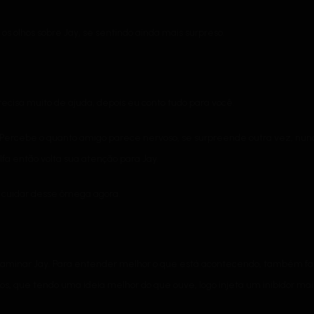
 os olhos sobre Jay, se sentindo ainda mais surpreso.
recisa muito de ajuda, depois eu conto tudo para você.
. Percebe o quanto amigo parece nervoso, se surpreende outra vez, nun
fa então volta sua atenção para Jay.
u cuidar desse ômega agora.
aminar Jay. Para entender melhor o que está acontecendo, também faz
, que tendo uma ideia melhor do que ouve, logo injeta um inibidor mai