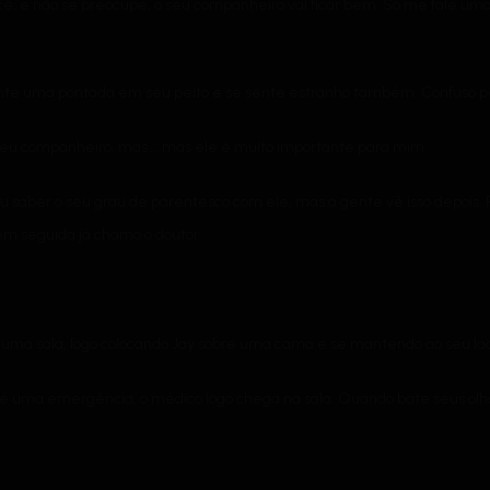
ocê, e não se preocupe, o seu companheiro vai ficar bem. Só me fale u
nte uma pontada em seu peito e se sente estranho também. Confuso p
meu companheiro, mas…, mas ele é muito importante para mim.
u saber o seu grau de parentesco com ele, mas a gente vê isso depois. 
em seguida já chamo o doutor.
uma sala, logo colocando Jay sobre uma cama e se mantendo ao seu la
 é uma emergência, o médico logo chega na sala. Quando bate seus olhos