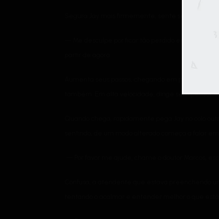
Segura Jay mais firmemente, sente seu peito qu
— Me desculpe por ficar tão perdido em qualquer c
partir de agora.
Aumenta seus passos, chegando em poucos minutos 
também. Em alta velocidade, dirige sem pensar e
Quando chega, rapidamente pega Jay no colo outra 
sentindo, de um modo alterado começa a falar e
— Por favor me ajude, chame o doutor Marcos, ess
Confusa, a atendente que estava preenchendo uma
tentando o acalmar e entender melhor o que está