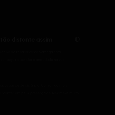
tão distante assim.
não deixa de reparar como o ômega está
 conseguir esconder a ansiedade na voz.
oucos passos de distância. Com ainda mais
a se manter em pé. A presença de Alex mexe muito