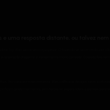
 e uma resposta distante, ou talvez nem 
 sobre Jay, Alex sente seu corpo pesar. O fazendo se sentir ainda pior 
a respiração ofegante e visivelmente muito cansado. Culpado fala sem
hos, Jay o encara intensamente. Alex o alfa que desejou tanto está a p
o cio ficam ainda mais fortes, sem forças se segura sobre a parede par