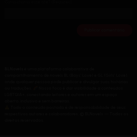
Como chama esse site? (Required)
BLNovels
é uma plataforma colaborativa de
compartilhamento de novels BL (Boys’ Love) e GL (Girls’ Love),
onde qualquer pessoa pode publicar e divulgar suas histórias
ou traduções.
Nosso foco é dar visibilidade a conteúdos
LGBTQIA+, conectando leitores e autores em um espaço
aberto, inclusivo e sem barreiras.
Todo o conteúdo postado é de responsabilidade de seus
respectivos autores e colaboradores. © BLNovels — Todos os
direitos reservados.