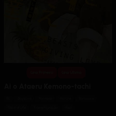
Leia Primeiro
Leia Última
Ai o Ataeru Kemono-tachi
BL
Boyslove
Fantasia
Mature
Romance
Slice of Life
Transmigração
Yaoi