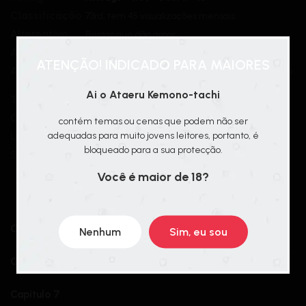
Classificação
73rd, tem 45 visualizações mensais
Alternativo
Bestas que dão amor
Autor(es)
Chabashira Ichigo e Chabashira One
ATENÇÃO! INDICADO PARA MAIORES
Artista(s)
Kujiraya Jin
,
Kuroda Kuzu
,
Sousuke
,
Whale Grandpa
e Kuroda Scrap
Ai o Ataeru Kemono-tachi
Tipo
Novel Japonesa
Chapters
9
contém temas ou cenas que podem não ser
adequadas para muito jovens leitores, portanto, é
Lançamento
2016
bloqueado para a sua protecção.
Status
Em Andamento
Você é maior de 18?
CHAPTERS
OLDEST
Capítulo 9
Nenhum
Sim, eu sou
Capítulo 8
Capítulo 7