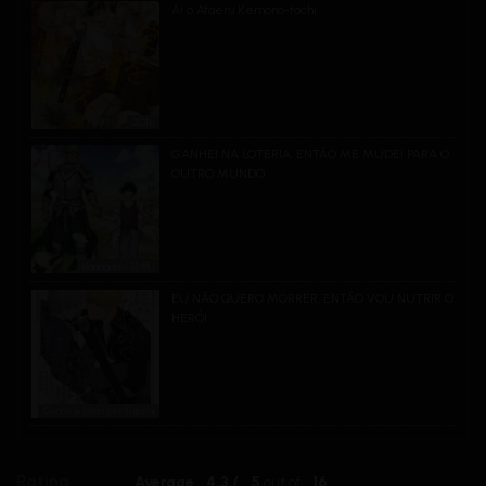
Ai o Ataeru Kemono-tachi
2016
GANHEI NA LOTERIA, ENTÃO ME MUDEI PARA O
OUTRO MUNDO
Hanagara (花柄)
EU NÃO QUERO MORRER, ENTÃO VOU NUTRIR O
HERÓI
Como é bom ser fujoshi
Rating
Average
4.3
/
5
out of
16