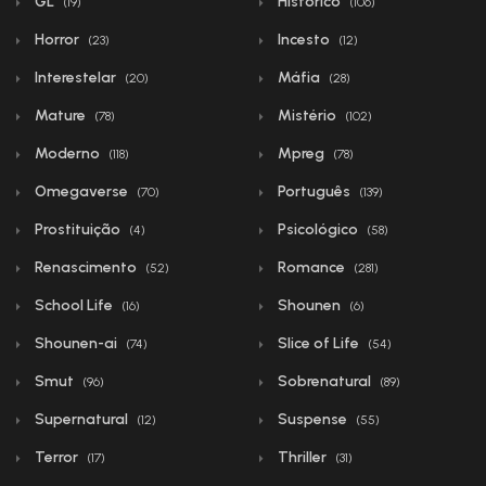
GL
Histórico
(19)
(106)
Horror
Incesto
(23)
(12)
Interestelar
Máfia
(20)
(28)
Mature
Mistério
(78)
(102)
Moderno
Mpreg
(118)
(78)
Omegaverse
Português
(70)
(139)
Prostituição
Psicológico
(4)
(58)
Renascimento
Romance
(52)
(281)
School Life
Shounen
(16)
(6)
Shounen-ai
Slice of Life
(74)
(54)
Smut
Sobrenatural
(96)
(89)
Supernatural
Suspense
(12)
(55)
Terror
Thriller
(17)
(31)