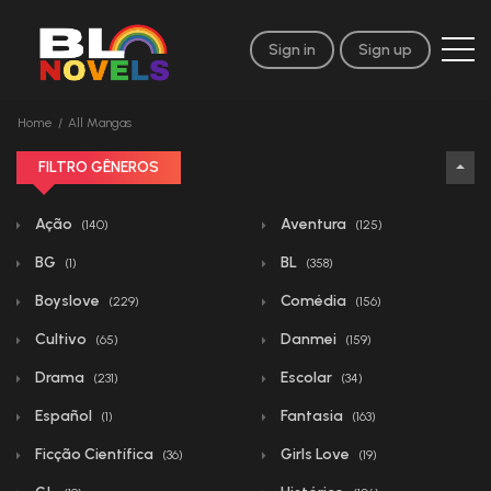
Sign in
Sign up
Home
All Mangas
FILTRO GÊNEROS
Ação
Aventura
(140)
(125)
BG
BL
(1)
(358)
Boyslove
Comédia
(229)
(156)
Cultivo
Danmei
(65)
(159)
Drama
Escolar
(231)
(34)
Español
Fantasia
(1)
(163)
Ficção Científica
Girls Love
(36)
(19)