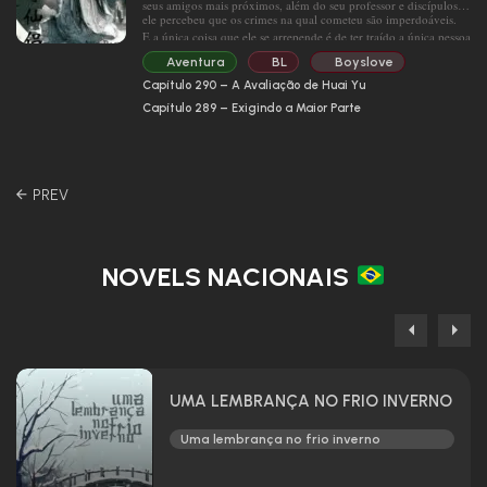
seus amigos mais próximos, além do seu professor e discípulos,
Ele nunca havia dado à luz uma criança. Como ele saberia?
— Porque conheci uma pessoa. — respondeu Yan Hao.
ele percebeu que os crimes na qual cometeu são imperdoáveis.
“Meu Liang não me ama mais. Eu me sinto triste! E eu quero
chorar!”
E a única coisa que ele se arrepende é de ter traído a única pessoa
—
que lhe tratou com sinceridade e esta pessoa é Yan Tianhen.
—
Aventura
BL
Boyslove
Depois de ter sofrido muito ele volta do inferno e passa a ter uma
Tags: Reencarnação, Intergaláctico, Superação Pessoal, Doce
segunda oportunidade de renascimento, após isso Lin Xuanzhi
Capítulo 290 – A Avaliação de Huai Yu
jurou amar essa pessoa que ele havia traído em sua vida passada.
(todos os créditos vão para dmlations, eu só as disponibilizo em
Personagens principais: Yan Hao (晏暠), Sheng Heng (盛恒)
Capítulo 289 – Exigindo a Maior Parte
português, com permissão).
Outros: 1v1 (corpo e mente)
Os caps do 1 ao 245 foram feito e doados por @vivianfreitosa,
Resumo em uma frase: Reencarnado, belo por conta própria.
estarei repostando eles aqui tbm e continuarei a tradução do 246
por diante
Mensagem central: Não foque demais nos outros; viva a sua
Navegação
própria vida.
de
Posts
NOTA: Tradução feita por IA.
NOVELS NACIONAIS
UMA LEMBRANÇA NO FRIO INVERNO
Uma lembrança no frio inverno