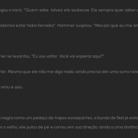
regou o nariz, “Quem sabe, talvez ele soubesse. Ele sempre quer saber 
 podemos estar todos ferrados”, Hammer suspirou, “Mas por que eu me si
r se levantou, “Eu vou voltar. Você vai esperar aqui?”
 voltar. Mesmo que ele não me diga nada, ainda preciso dar uma surra nele
irou e saiu.
 negra como um pedaço de trapos esvoaçantes, a bunda de Nail já estav
r o velho, ele pulou de pé e correu em sua direção, ainda a uma distân