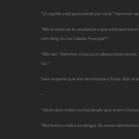
“O capitão está procurando por você.” Hammer sen
“Não é como se eu soubesse o que está acontecen
com Ning Gu na Cidade Principal?”
“Não sei,” Hammer cutucou a cabeça duas vezes, “
Gu.”
Sem esperar que ele terminasse a frase, Nail se l
–
“Vocês dois andam juntos desde que eram crianças,
“Nós fomos a todos os abrigos. Às vezes dormíamos