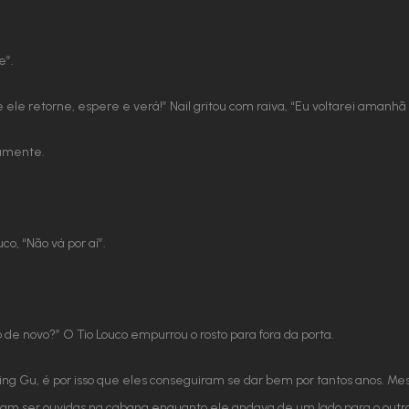
e”.
e ele retorne, espere e verá!” Nail gritou com raiva, “Eu voltarei ama
vamente.
co, “Não vá por aí”.
e novo?” O Tio Louco empurrou o rosto para fora da porta.
Ning Gu, é por isso que eles conseguiram se dar bem por tantos anos. Me
diam ser ouvidas na cabana enquanto ele andava de um lado para o outro