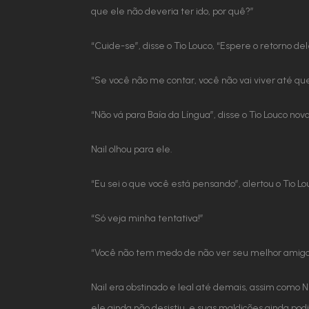
que ele não deveria ter ido, por quê?”
“Cuide-se”, disse o Tio Louco, “Espere o retorno del
“Se você não me contar, você não vai viver até qu
“Não vá para Baía da Língua”, disse o Tio Louco no
Nail olhou para ele.
“Eu sei o que você está pensando”, alertou o Tio Lou
“Só veja minha tentativa!”
“Você não tem medo de não ver seu melhor amigo d
Nail era obstinado e leal até demais, assim como 
ele ainda não desistiu, e suas maldições ainda po