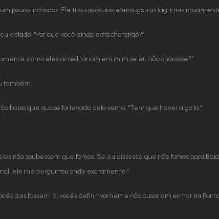
 um pouco inchados. Ele tirou os óculos e enxugou as lágrimas novamen
u estado: “Por que você ainda está chorando?”
, novamente, como eles acreditariam em mim se eu não chorasse?”
ou também.
tão baixa que quase foi levada pelo vento, “Tem que haver algo lá.”
eles não soubessem que fomos. Se eu dissesse que não fomos para Baía 
final, ele me perguntou onde exatamente.”
cês dois fossem lá, vocês definitivamente não ousariam entrar na Pon