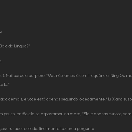
a.
“Baía da Língua?”
o.
u), Nail parecia perplexo, “Mas não íamos lá com frequência, Ning Gu me 
e lá.”
usado demais, e você está apenas seguindo-o cegamente.” Li Xiang suspi
r um pouco, então ele se esparramou na mesa, “Ele é apenas curioso, sem
ços cruzados ao lado, finalmente fez uma pergunta.