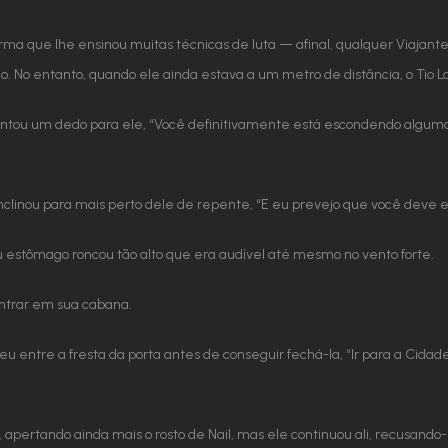
a que lhe ensinou muitas técnicas de luta — afinal, qualquer Viajant
No entanto, quando ele ainda estava a um metro de distância, o Tio Lou
pontou um dedo para ele, “Você definitivamente está escondendo alguma
 inclinou para mais perto dele de repente, “E eu prevejo que você deve 
u estômago roncou tão alto que era audível até mesmo no vento forte.
entrar em sua cabana.
u entre a fresta da porta antes de conseguir fechá-la, “Ir para a Cidad
 apertando ainda mais o rosto de Nail, mas ele continuou ali, recusando