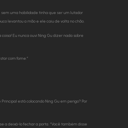
e sem uma habilidade tinha que ser um lutador
co levantou a mão e ele caiu de volta no chão.
 coisa! Eu nunca ouvi Ning Gu dizer nada sobre
estar com fome.”
e Principal está colocando Ning Gu em perigo? Por
-se a deixá-lo fechar a porta. “Você também disse