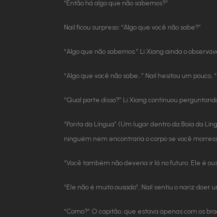
“Então há algo que não sabemos?”
Nail ficou surpreso: “Algo que você não sabe?”
“Algo que não sabemos.” Li Xiang ainda o observav
“Algo que você não sabe…” Nail hesitou um pouco, 
“Qual parte disso?” Li Xiang continuou perguntand
“Ponta da Língua” (Um lugar dentro da Baía da Líng
ninguém nem encontraria o corpo se você morress
“Você também não deveria ir lá no futuro. Ele é o
“Ele não é muito ousado”, Nail sentiu o nariz doe
“Como?” O capitão, que estava apenas com os bra