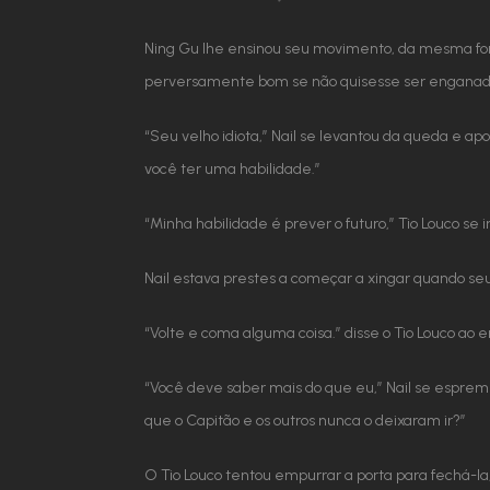
Ning Gu lhe ensinou seu movimento, da mesma form
perversamente bom se não quisesse ser enganado. 
“Seu velho idiota,” Nail se levantou da queda e a
você ter uma habilidade.”
“Minha habilidade é prever o futuro,” Tio Louco se
Nail estava prestes a começar a xingar quando se
“Volte e coma alguma coisa.” disse o Tio Louco ao 
“Você deve saber mais do que eu,” Nail se espreme
que o Capitão e os outros nunca o deixaram ir?”
O Tio Louco tentou empurrar a porta para fechá-la,