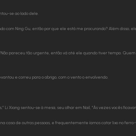
tou-se ao lado dele.
do com Ning Gu, então por que ele está me procurando? Além disso, el
Não pareceu tão urgente, então vá até ele quando tiver tempo. Quem s
evantou e correu para o abrigo, com o vento o envolvendo.
” Li Xiang sentou-se à mesa, seu olhar em Nail, “Às vezes vocês ficavam
 na casa de outras pessoas, e frequentemente íamos catar lixo no ferro-