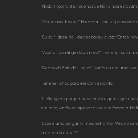
“Nada importante,” os olhos de Nail ainda estavam
“O que aconteceu?” Hammer ficou surpreso com se
“Eu só…”, disse Nail, depois baixou a voz: “Então
“Você estava fingindo de novo?” Hammer sussurr
“Dentro da Baía da Língua”, Nail falou em uma voz 
Hammer olhou para ele com espanto.
“Li Xiang me perguntou se havia algum lugar que 
em mim, então eu apenas disse que fomos lá. No 
“Essa é uma pergunta meio estranha. Mesmo se vo
já entrou lá antes?”