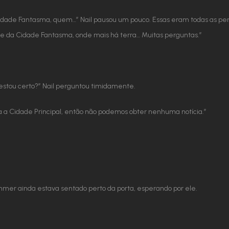
Cidade Fantasma, quem…” Nail pausou um pouco. Essas eram todas as pe
e da Cidade Fantasma, onde mais há terra… Muitas perguntas.”
 estou certo?” Nail perguntou timidamente.
ra a Cidade Principal, então não podemos obter nenhuma notícia.”
mmer ainda estava sentado perto da porta, esperando por ele.