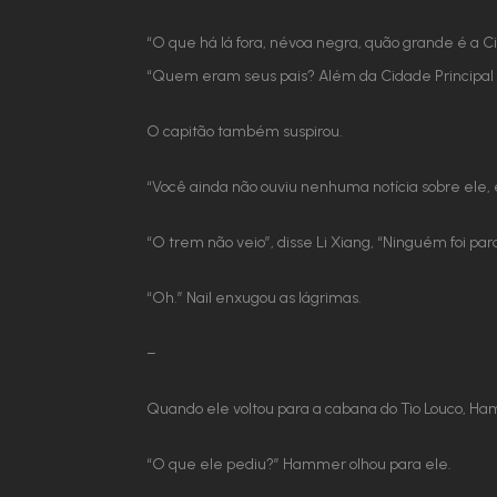
“O que há lá fora, névoa negra, quão grande é a 
“Quem eram seus pais? Além da Cidade Principal 
O capitão também suspirou.
“Você ainda não ouviu nenhuma notícia sobre ele,
“O trem não veio”, disse Li Xiang, “Ninguém foi pa
“Oh.” Nail enxugou as lágrimas.
–
Quando ele voltou para a cabana do Tio Louco, Ha
“O que ele pediu?” Hammer olhou para ele.