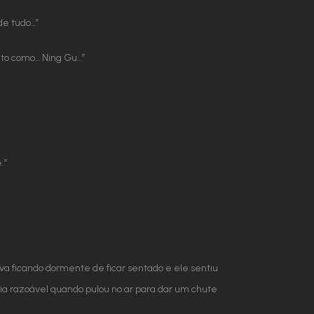
de tudo…”
nto como… Ning Gu…”
.”
a ficando dormente de ficar sentado e ele sentiu
cia razoável quando pulou no ar para dar um chute