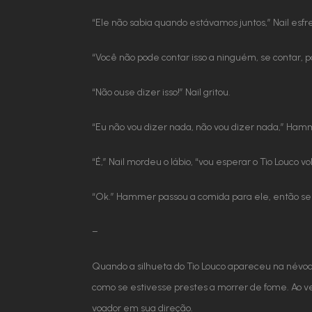
“Ele não sabia quando estávamos juntos,” Nail esf
“Você não pode contar isso a ninguém, se contar,
“Não ouse dizer isso!” Nail gritou.
“Eu não vou dizer nada, não vou dizer nada,” Hamme
“É,” Nail mordeu o lábio, “vou esperar o Tio Louco
“Ok.” Hammer passou a comida para ele, então se v
–
Quando a silhueta do Tio Louco apareceu na névoa
como se estivesse prestes a morrer de fome. Ao ve
voador em sua direção.