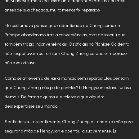
do Sudoeste, mas o edifício diante deles nem mesmo foi limpo
antes de sua chegada, muito menos foi reparado.
Ele costumava pensar que a identidade de Cheng como um
Príncipe abandonado trazia conveniências, mas descobriu que
também trazia inconveniências. Os oficiais na Planície Ocidental
não respeitavam ou temiam Cheng Zheng porque o Imperador
não o valorizava.
Como se atrevem a deixar a mansão sem reparos! Eles pensam
que Cheng Zheng não pode puni-los? Li Hengyuan estava furioso
demais. De forma alguma ele toleraria que alguém
desrespeitasse seu marido!
Sentindo seu ressentimento, Cheng Zheng estendeu a mão para
segurar a mão de Hengyuan e apertou-a suavemente. Li