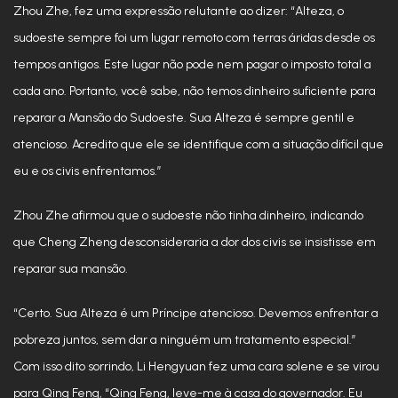
Zhou Zhe, fez uma expressão relutante ao dizer: “Alteza, o
sudoeste sempre foi um lugar remoto com terras áridas desde os
tempos antigos. Este lugar não pode nem pagar o imposto total a
cada ano. Portanto, você sabe, não temos dinheiro suficiente para
reparar a Mansão do Sudoeste. Sua Alteza é sempre gentil e
atencioso. Acredito que ele se identifique com a situação difícil que
eu e os civis enfrentamos.”
Zhou Zhe afirmou que o sudoeste não tinha dinheiro, indicando
que Cheng Zheng desconsideraria a dor dos civis se insistisse em
reparar sua mansão.
“Certo. Sua Alteza é um Príncipe atencioso. Devemos enfrentar a
pobreza juntos, sem dar a ninguém um tratamento especial.”
Com isso dito sorrindo, Li Hengyuan fez uma cara solene e se virou
para Qing Feng, “Qing Feng, leve-me à casa do governador. Eu