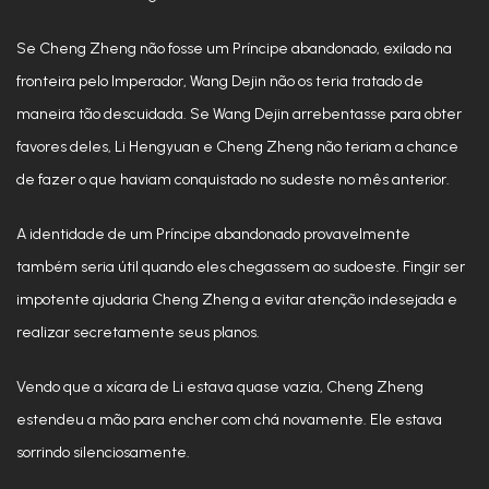
Se Cheng Zheng não fosse um Príncipe abandonado, exilado na
fronteira pelo Imperador, Wang Dejin não os teria tratado de
maneira tão descuidada. Se Wang Dejin arrebentasse para obter
favores deles, Li Hengyuan e Cheng Zheng não teriam a chance
de fazer o que haviam conquistado no sudeste no mês anterior.
A identidade de um Príncipe abandonado provavelmente
também seria útil quando eles chegassem ao sudoeste. Fingir ser
impotente ajudaria Cheng Zheng a evitar atenção indesejada e
realizar secretamente seus planos.
Vendo que a xícara de Li estava quase vazia, Cheng Zheng
estendeu a mão para encher com chá novamente. Ele estava
sorrindo silenciosamente.