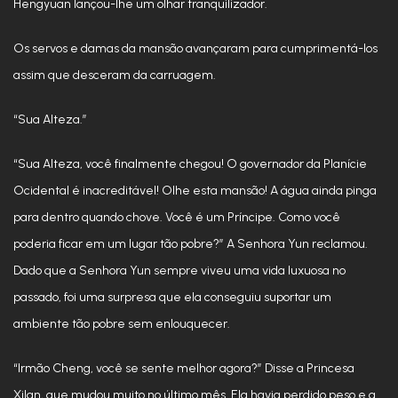
Hengyuan lançou-lhe um olhar tranquilizador.
Os servos e damas da mansão avançaram para cumprimentá-los
assim que desceram da carruagem.
“Sua Alteza.”
“Sua Alteza, você finalmente chegou! O governador da Planície
Ocidental é inacreditável! Olhe esta mansão! A água ainda pinga
para dentro quando chove. Você é um Príncipe. Como você
poderia ficar em um lugar tão pobre?” A Senhora Yun reclamou.
Dado que a Senhora Yun sempre viveu uma vida luxuosa no
passado, foi uma surpresa que ela conseguiu suportar um
ambiente tão pobre sem enlouquecer.
“Irmão Cheng, você se sente melhor agora?” Disse a Princesa
Xilan, que mudou muito no último mês. Ela havia perdido peso e a