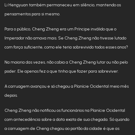
Li Hengyuan também permaneceu em silêncio, mantendo os
pensamentos para si mesmo.
Para o público, Cheng Zheng era um Príncipe inválido que o
Imperador não amava mais. Se Cheng Zheng não tivesse lutado
com força suficiente, como ele teria sobrevivido todos esses anos?
Na maioria das vezes, não cabia a Cheng Zheng lutar ou não pelo
poder. Ele apenas fez o que tinha que fazer para sobreviver.
A carruagem avançou e só chegou a Planície Ocidental meio mês
depois.
Cheng Zheng não notificou os funcionários na Planície Ocidental
com antecedência sobre a data exata de sua chegada. Só quando
a carruagem de Cheng chegou ao portão da cidade é que as