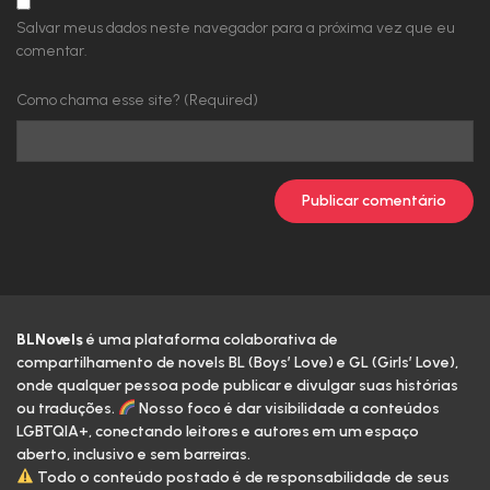
Cap.70 - Acordo de casamento
Salvar meus dados neste navegador para a próxima vez que eu
comentar.
Cap.69 - Performance deslumbrante
Como chama esse site? (Required)
Cap.68 - Comparação
Cap.67 - Fiz o meu melhor
Cap.66 - Feitos um para o outro
Cap.65 - A presa
Cap.64 - Campo de Caça Rosewood
BLNovels
é uma plataforma colaborativa de
compartilhamento de novels BL (Boys’ Love) e GL (Girls’ Love),
Cap.63 - Edito Imperial
onde qualquer pessoa pode publicar e divulgar suas histórias
ou traduções.
Nosso foco é dar visibilidade a conteúdos
Cap.62 - Expulsando o inimigo
LGBTQIA+, conectando leitores e autores em um espaço
aberto, inclusivo e sem barreiras.
Todo o conteúdo postado é de responsabilidade de seus
Cap.61 - Primeira vez