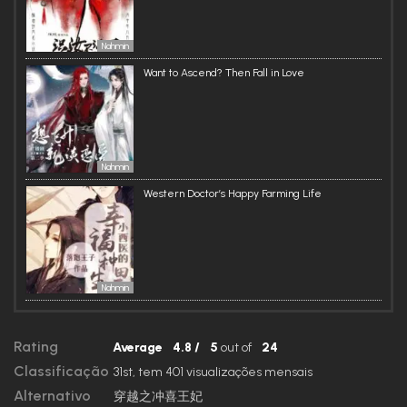
Nahmin
Want to Ascend? Then Fall in Love
Nahmin
Western Doctor’s Happy Farming Life
Nahmin
Rating
Average
4.8
/
5
out of
24
Classificação
31st, tem 401 visualizações mensais
Alternativo
穿越之冲喜王妃