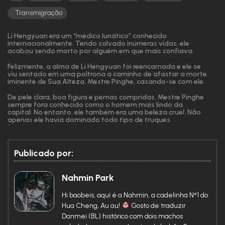
Transmigração
Li Hengyuan era um “médico lunático” conhecido
internacionalmente. Tendo salvado inúmeras vidas, ele
acabou sendo morto por alguém em que mais confiava.
Felizmente, a alma de Li Hengyuan foi reencarnada e ele se
viu sentado em uma poltrona a caminho de afastar a morte
iminente de Sua Alteza, Mestre Pinghe, casando-se com ele.
De pele clara, boa figura e pernas compridas, Mestre Pinghe
sempre fora conhecido como o homem mais lindo da
capital. No entanto, ele também era uma beleza cruel. Não
apenas ele havia dominado todo tipo de truques
fascinantes do uso de veneno, mas também era como uma
bola de arroz glutinosa com recheio de gergelim, parecendo
suave, doentio e inofensivo para todos, mas sob a
superfície mansa havia um coração sombrio.
Publicado por:
Apesar disso, Li Hengyuan o adorava, e não poderia tê-lo
amado ou mimado mais.
Nahmin Park
Até que um dia, o belo Mestre supostamente doente
Hi baobeis, aqui é a Nahmin, a cadelinha N°1 do
pressionou Li Hengyuan contra sua cama.
Hua Cheng, Au au!
Gosto de traduzir
Li Hengyuan olhou para ele com espanto: “Querido, o que
Danmei (BL) histórico com dois machos
você está fazendo?”