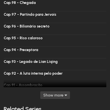
Cap.98 - Chegada
Cap.97 - Partindo para Jervois
Cap.96 - Bilionário secreto
Cap.95 - Riso caloroso
Cap.94 - Preceptora
Cap.93 - Legado de Lian Liqing
Cap.92 - A luta interna pelo poder
Cap.91 - Assombração
Show more
Cap.90 - Cidade do Rio Sul
Related Series
Cap.89 - A situação política atual