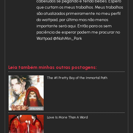
cabeludos se pegando e tendo bebês. Espero
O lindo Mestre rasgou as roupas de Li Hengyuan e respondeu
que curtam os meus trabalhos. Meus trabalhos
com ações.
são atualizados primeiramente no meu perfil
Depois de terminar a intimidade, Li Hengyuan sentiu
do wattpad, por último mas não menos
vontade de chorar, mas não conseguiu derramar uma
importante será aqui. Então para os sem
lágrima. Ele acabara de ser deflorado pela flor que nutrira!!
paciência de esperar podem me procurar no
~~~~~~~~~~~~~~
Wattpad @NahMin_Park
Tradução de fã para fã sem fins lucrativos. Todos os
créditos ao autor (a) Chen Zhou Zui Yue. Não copiem ou
repostem essa tradução sem a minha autorização.
Leia também minhas outras postagens:
The #1 Pretty Boy of the Immortal Path
#Histórico
Love Is More Than A Word