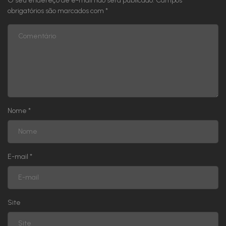
O seu endereço de e-mail não será publicado.
Campos
obrigatórios são marcados com
*
Nome
*
E-mail
*
Site