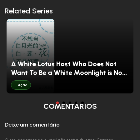
Related Series
A White Lotus Host Who Does Not
Want To Be a White Moonlight is Not
a Good Host
Ação
COMENTÁRIOS
Deixe um comentário