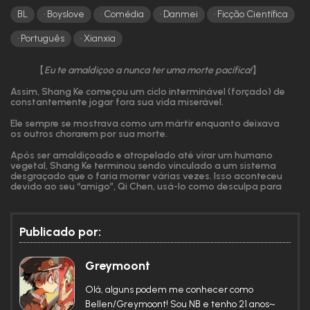
BL
Boyslove
Comédia
Danmei
Ficção Científica
Português
Xianxia
【
Eu te amaldiçoo a nunca ter uma morte pacífica!
】
Assim, Shang Ke começou um ciclo interminável (forçado) de
constantemente jogar fora sua vida miserável.
Ele sempre se mostrava como um mártir enquanto deixava
os outros chorarem por sua morte.
Após ser amaldiçoado e atropelado até virar um humano
vegetal, Shang Ke terminou sendo vinculado a um sistema
desgraçado que o faria morrer várias vezes. Isso aconteceu
devido ao seu “amigo”, Qi Chen, usá-lo como desculpa para
terminar seus relacionamentos, se tornando sempre o
culpado pelos rompimentos. Desde então, o personagem
principal só pode ser forçado a cruzar mundos diferentes.
Ele experimentaria assim, por si mesmo, a “emoção” do
Publicado por:
herói.
Greymoont
Olá, alguns podem me conhecer como
Bellen/Greymoont! Sou NB e tenho 21 anos~