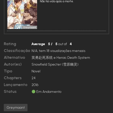
Não há vida após a morte.
Greymoont
Rating
Average
5
/
5
out of
4
Classificação
N/A, tem 18 visualizações mensais
Alternativo
英勇赴死系统 e Heroic Death System
Autor(es)
Snowfield Specter (雪原幽灵)
Tipo
Novel
Chapters
24
Lançamento
2016
Status
Em Andamento
Greymoont