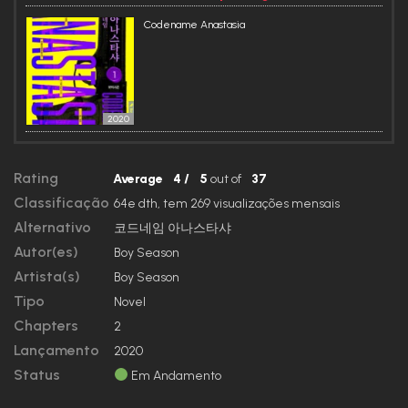
Codename Anastasia
2020
Rating
Average
4
/
5
out of
37
Classificação
64e dth, tem 269 visualizações mensais
Alternativo
코드네임 아나스타샤
Autor(es)
Boy Season
Artista(s)
Boy Season
Tipo
Novel
Chapters
2
Lançamento
2020
Status
Em Andamento