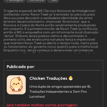
O agente especial da NIS (Serviço Nacional de Inteligência)
conhecido como ‘Kwon Taek-ju’ é enviado às pressas para
Moscou para descobrir a verdadeira identidade da arma
letal em desenvolvimento, chamada ‘Anastasia’, que a
Rússia e a Coreia do Norte estão secretamente produzindo
em conjunto. É a primeira missão de Kwon Taek-ju na Rússia,
então a NIS o emparelha com um informante local chamado
‘Jenya’. Embora Jenya pareça calmo e descontraído à
primeira vista, ele revela uma natureza feroz e imprevisível
que mantém Kwon Taek-ju alerta o tempo todo, tanto para
os funcionários do governo russo quanto para a máfia local.
Enquanto isso, Jenya começa a desenvolver um interesse
especial por Kwon Taek-ju, que parece ser inabalável diante
de qualquer tempestade.
Publicado por:
Chicken Traduções
Uma dupla de amigos apaixonados por BL.
Traduções Independentes e Sem Fins
Lucrativos!
Leia também minhas outras postagens: