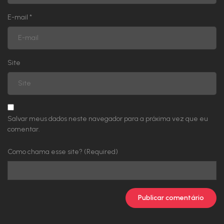
E-mail
*
Site
Salvar meus dados neste navegador para a próxima vez que eu
comentar.
Como chama esse site? (Required)