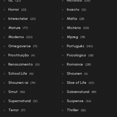
GL
Histórico
(20)
(106)
Horror
Incesto
(23)
(12)
Interestelar
Máfia
(20)
(28)
Mature
Mistério
(77)
(103)
Moderno
Mpreg
(120)
(78)
Omegaverse
Português
(71)
(140)
Prostituição
Psicológico
(4)
(58)
Renascimento
Romance
(51)
(281)
School Life
Shounen
(16)
(6)
Shounen-ai
Slice of Life
(74)
(55)
Smut
Sobrenatural
(96)
(89)
Supernatural
Suspense
(12)
(56)
Terror
Thriller
(17)
(32)