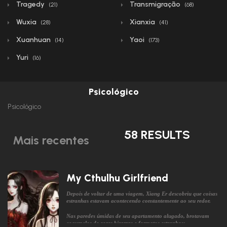
Tragedy
Transmigração
(21)
(68)
Wuxia
Xianxia
(28)
(41)
Xuanhuan
Yaoi
(14)
(173)
Yuri
(16)
Psicológico
Psicológico
58 RESULTS
Mais recentes
My Cthulhu Girlfriend
Depois de voltar de uma viagem, Xiang Er descobriu que coisas
estranhas estavam acontecendo constantemente ao seu redor.
Nas paredes úmidas de seu apartamento alugado, brotavam
cogumelos de cores bizarras e formatos estranhos;