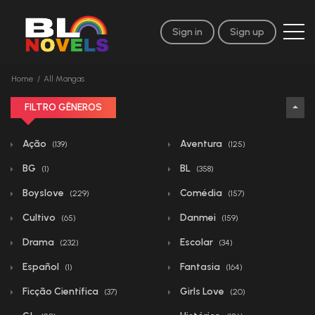
Sign in
Sign up
Home
All Mangas
FILTRO GÊNEROS
Ação
Aventura
(139)
(125)
BG
BL
(1)
(358)
Boyslove
Comédia
(229)
(157)
Cultivo
Danmei
(65)
(159)
Drama
Escolar
(232)
(34)
Español
Fantasia
(1)
(164)
Ficção Científica
Girls Love
(37)
(20)