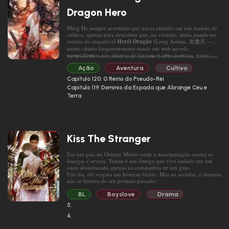
Dragon Hero
Ming He sempre acreditou que havia entrado em um mundo de
cultivo, apenas para descobrir que, na verdade, tinha pisado no
roteiro do imparável
Herói Dragão
(Long Aotian, 龙傲天 —
termo chinês frequentemente usado em web novels,
especialmente nos gêneros de fantasia e artes marciais, para
Su Ming He, meia-irmã mais nova de Su Cheng Feng — o líder
descrever um personagem excepcionalmente poderoso, confiante
da família Su —, é a tia do protagonista, o Herói Dragão. Ela
e com forte senso de superioridade).
Ação
Aventura
Cultivo
ridiculariza o herói caído e se torna um dos degraus em sua
ascensão…
Capítulo 120: O Reino do Pseudo-Rei
No entanto, Su Cheng Feng ainda é apenas o jovem mestre da
Capítulo 119: Domínio da Espada que Abrange Céu e
família Su, um discípulo interno da Seita Liu Yun, e a mãe do
Terra
Herói Dragão acabou de chegar à Seita Liu Yun como discípula
do núcleo, com um propósito específico.
Ming He cerrou o punho.
E daí se eu for apenas uma discípula
externa? Agora que estou aqui, definitivamente quero alcançar
grandes alturas.
Kiss The Stranger
Com uma lâmina azul de três pés em mãos, ela trilhará o
caminho através das nuvens, testemunhará o sol, a lua e as
estrelas da Montanha Espiritual das Mil Camadas, e verá as ondas
Em um país do Oriente Médio onde a discriminação contra os
furiosas da Grande Serpente no vasto Mar do Leste. Ela deseja
ômegas é severa, Yohan é um ômega que vive isolado em um
assistir ao duelo dos maiores talentos dos Rankings Dragão e
oásis abandonado apenas na companhia de um gato.
Mas — o que há com essa mulher que sempre fica ao seu lado,
Tigre!
Um dia, ele resgata um homem ferido. Mas ao acordar, o homem
sorrindo de maneira sedutora, como uma tentação, e tentando
não se lembra de seu próprio passado.
tocá-la o tempo todo? Ela não é a mãe do Herói Dragão?
Passando o tempo juntos, Yohan se apaixona por ele, mas, de
repente, o homem desaparece sem deixar rastros. Após muito
BL
Boyslove
Drama
1.
Nove estágios do cultivo: Refinamento do Qi, Guia Espiritual,
tempo esperando ansiosamente por ele, Yohan inesperadamente
Xuan Wei, Dispersão do Pó, Controle do Vento, Origem Celestial,
5.
conhece o príncipe herdeiro, que se parece exatamente com
No entanto, o príncipe herdeiro não reconhece Yohan de forma
Rei Humano, Imperador da Terra, Grande Imperador.
aquele homem.
alguma…
4.
2.
A trama principal envolve derrotar monstros, salvar o mundo