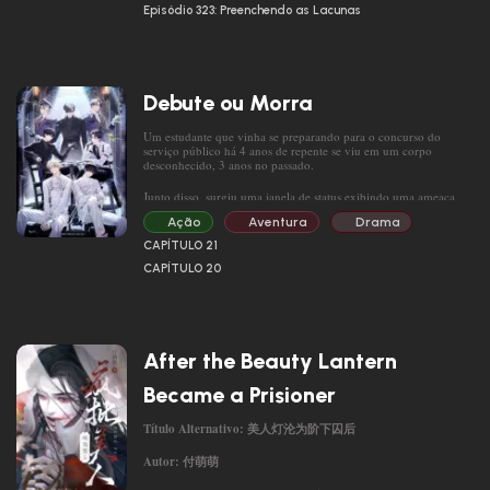
Episódio 323: Preenchendo as Lacunas
antecedência sobre a abertura de fendas, vídeos ASMR de slimes
coletados em masmorras estão em alta e caçadores ociosos abrem
pacotes com espadas longas de nível A em transmissões ao vivo.
Ao contrário do passado, em que as pessoas tremiam de medo de
um apocalipse iminente, o futuro é surpreendentemente pacífico,
deixando Cha Eui-jae com um sentimento de vazio. Já que as
Debute ou Morra
coisas tomaram esse rumo, por que não começar um segundo
capítulo da vida como funcionário temporário em um restaurante
“Que estranho.”
de sopa para ressaca, em vez de caçador?
Um estudante que vinha se preparando para o concurso do
“…”
serviço público há 4 anos de repente se viu em um corpo
desconhecido, 3 anos no passado.
“Já nos encontramos em algum lugar antes?”
Junto disso, surgiu uma janela de status exibindo uma ameaça
bem diante dos seus olhos!
O plano de Cha Eui-jae de passar seus últimos dias
Ação
Aventura
Drama
tranquilamente como o único funcionário temporário do
restaurante de sopa para ressaca, que existe há décadas, dá errado
[Surto!]
CAPÍTULO 21
quando ele se depara com uma figura misteriosa usando uma
[Anomalia de status: ocorre “Debute ou Morra”!]
CAPÍTULO 20
máscara de gás…
Um diário sobre a transformação do protagonista, que de repente
foi desafiado a se tornar um ídolo, mesmo nunca tendo tido
experiência na indústria, devido à ameaça repentina de morte.
※Especialidade: Antes de regredir e possuir seu novo corpo, ele
After the Beauty Lantern
costumava coletar e vender dados de ídolos.
Became a Prisioner
Título Alternativo:
美人灯
沦为阶下囚后
Autor:
付萌萌