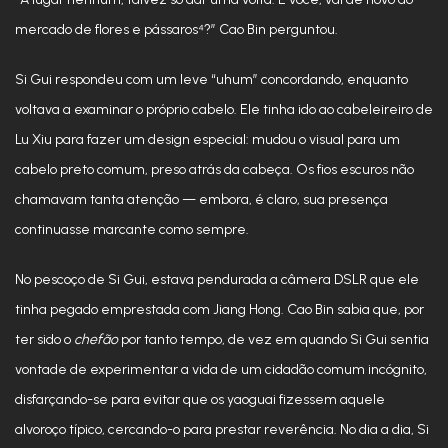
mercado de flores e pássaros⁴?” Cao Bin perguntou.
Si Gui respondeu com um leve “uhum” concordando, enquanto
voltava a examinar o próprio cabelo. Ele tinha ido ao cabeleireiro de
Lu Xiu para fazer um design especial: mudou o visual para um
cabelo preto comum, preso atrás da cabeça. Os fios escuros não
chamavam tanta atenção — embora, é claro, sua presença
continuasse marcante como sempre.
No pescoço de Si Gui, estava pendurada a câmera DSLR que ele
tinha pegado emprestada com Jiang Hong. Cao Bin sabia que, por
ter sido o
chefão
por tanto tempo, de vez em quando Si Gui sentia
vontade de experimentar a vida de um cidadão comum incógnito,
disfarçando-se para evitar que os yaoguai fizessem aquele
alvoroço típico, cercando-o para prestar reverência. No dia a dia, Si