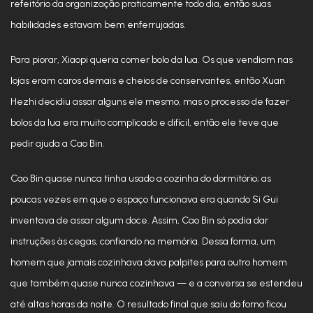
refeitório da organização praticamente todo dia, então suas
habilidades estavam bem enferrujadas.
Para piorar, Xiaopi queria comer bolo da lua. Os que vendiam nas
lojas eram caros demais e cheios de conservantes, então Xuan
Hezhi decidiu assar alguns ele mesmo, mas o processo de fazer
bolos da lua era muito complicado e difícil, então ele teve que
pedir ajuda a Cao Bin.
Cao Bin quase nunca tinha usado a cozinha do dormitório; as
poucas vezes em que o espaço funcionava era quando Si Gui
inventava de assar algum doce. Assim, Cao Bin só podia dar
instruções às cegas, confiando na memória. Dessa forma, um
homem que jamais cozinhava dava palpites para outro homem
que também quase nunca cozinhava — e a conversa se estendeu
até altas horas da noite. O resultado final que saiu do forno ficou