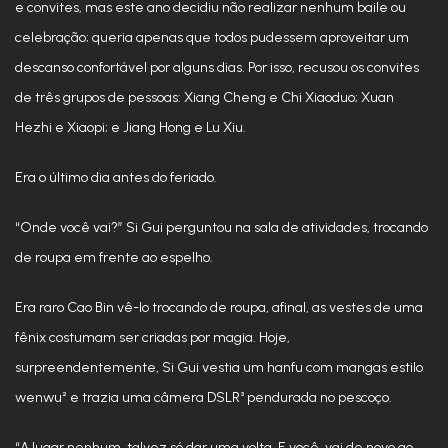
e convites, mas este ano decidiu não realizar nenhum baile ou
celebração; queria apenas que todos pudessem aproveitar um
descanso confortável por alguns dias. Por isso, recusou os convites
de três grupos de pessoas: Xiang Cheng e Chi Xiaoduo; Xuan
Hezhi e Xiaopi; e Jiang Hong e Lu Xiu.
Era o último dia antes do feriado.
“Onde você vai?” Si Gui perguntou na sala de atividades, trocando
de roupa em frente ao espelho.
Era raro Cao Bin vê-lo trocando de roupa, afinal, as vestes de uma
fênix costumam ser criadas por magia. Hoje,
surpreendentemente, Si Gui vestia um hanfu com mangas estilo
wenwu² e trazia uma câmera DSLR³ pendurada no pescoço.
“A lugar nenhum, talvez só dar uma volta. E você, vai de novo ao