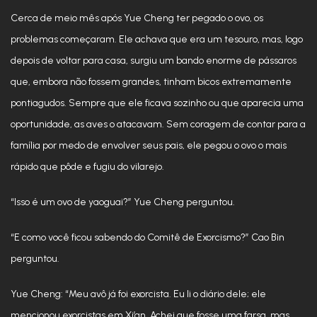
Cerca de meio mês após Yue Cheng ter pegado o ovo, os
problemas começaram. Ele achava que era um tesouro, mas, logo
depois de voltar para casa, surgiu um bando enorme de pássaros
que, embora não fossem grandes, tinham bicos extremamente
pontiagudos. Sempre que ele ficava sozinho ou que aparecia uma
oportunidade, as aves o atacavam. Sem coragem de contar para a
família por medo de envolver seus pais, ele pegou o ovo o mais
rápido que pôde e fugiu do vilarejo.
“Isso é um ovo de yaoguai?” Yue Cheng perguntou.
“E como você ficou sabendo do Comitê de Exorcismo?” Cao Bin
perguntou.
Yue Cheng: “Meu avô já foi exorcista. Eu li o diário dele; ele
mencionou exorcistas em Xi’an. Achei que fosse uma farsa, mas