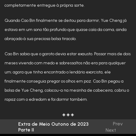
completamente entregue à própria sorte.
Quando Cao Bin finalmente se deitou para dormir, Yue Cheng já
estava em um sono tão profundo que quase caía da cama, ainda
abraçado à sua preciosa bolsa tiracolo.
Cao Bin sabia que o garoto devia estar exausto. Passar mais de dois
meses vivendo com medo e sobressaltos não era para qualquer
um; agora que tinha encontrado o lendário exorcista, ele
finalmente conseguia pregar os olhos em paz. Cao Bin pegou a
bolsa de Yue Cheng, colocou-a na mesinha de cabeceira, cobriu o
rapaz com o edredom e foi dormir também.
◈ ◈ ◈
Prev
Extra de Meio Outono de 2023
Parte II
No dia seguinte, Cao Bin saiu com Yue Cheng. Depois de vestir
Next