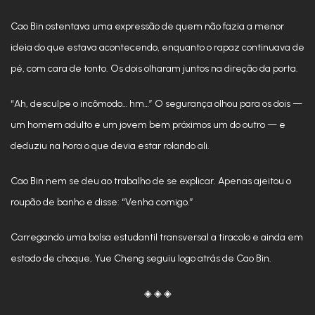
Cao Bin ostentava uma expressão de quem não fazia a menor
ideia do que estava acontecendo, enquanto o rapaz continuava de
pé, com cara de tonto. Os dois olharam juntos na direção da porta.
“Ah, desculpe o incômodo… hm…” O segurança olhou para os dois —
um homem adulto e um jovem bem próximos um do outro — e
deduziu na hora o que devia estar rolando ali.
Cao Bin nem se deu ao trabalho de se explicar. Apenas ajeitou o
roupão de banho e disse: “Venha comigo.”
Carregando uma bolsa estudantil transversal a tiracolo e ainda em
estado de choque, Yue Cheng seguiu logo atrás de Cao Bin.
◈ ◈ ◈