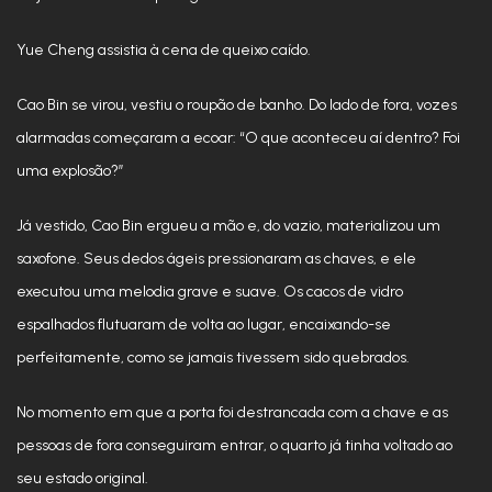
Yue Cheng assistia à cena de queixo caído.
Cao Bin se virou, vestiu o roupão de banho. Do lado de fora, vozes
alarmadas começaram a ecoar: “O que aconteceu aí dentro? Foi
uma explosão?”
Já vestido, Cao Bin ergueu a mão e, do vazio, materializou um
saxofone. Seus dedos ágeis pressionaram as chaves, e ele
executou uma melodia grave e suave. Os cacos de vidro
espalhados flutuaram de volta ao lugar, encaixando-se
perfeitamente, como se jamais tivessem sido quebrados.
No momento em que a porta foi destrancada com a chave e as
pessoas de fora conseguiram entrar, o quarto já tinha voltado ao
seu estado original.