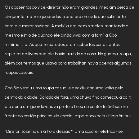
Os aposentos do vice-diretor não eram grandes, mediam cerca de
cinquenta metros quadrados, o que era mais do que suficiente
para ele morar sozinho. A mobília era bem simples, mantendo o
mesmo estilo de quando ele ainda vivia com a família Cao:
minimalista. As quatro paredes eram cobertas por estantes
repletas de livros que ele havia trazido de casa. No guarda-roupa,
além dos ternos que usava para trabalhar, havia apenas algumas
roupas casuais.
Cao Bin vestiu uma roupa casual e decidiu dar uma volta pelo
centro da cidade. Do lado de fora, uma chuva fina começou a cair;
ele abriu um guarda-chuva preto e ficou no ponto de ônibus em
frente ao portão principal da escola, esperando pelo último ônibus.
“Diretor, sozinho uma hora dessas?” Uma scooter elétrica⁵ se