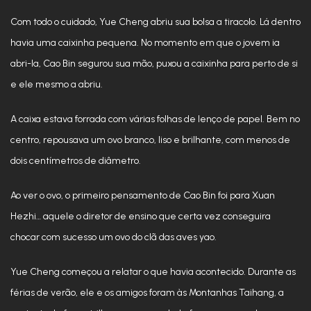
Com todo o cuidado, Yue Cheng abriu sua bolsa a tiracolo. Lá dentro
havia uma caixinha pequena. No momento em que o jovem ia
abri-la, Cao Bin segurou sua mão, puxou a caixinha para perto de si
e ele mesmo a abriu.
A caixa estava forrada com várias folhas de lenço de papel. Bem no
centro, repousava um ovo branco, liso e brilhante, com menos de
dois centímetros de diâmetro.
Ao ver o ovo, o primeiro pensamento de Cao Bin foi para Xuan
Hezhi… aquele o diretor de ensino que certa vez conseguira
chocar com sucesso um ovo do clã das aves yao.
Yue Cheng começou a relatar o que havia acontecido. Durante as
férias de verão, ele e os amigos foram às Montanhas Taihang, a