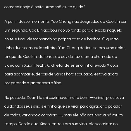
como sair hoje à noite. Amanhã eu te ajudo.”
A partir desse momento, Yue Cheng não desgrudou de Cao Bin por
um segundo. Cao Bin acabou não voltando para a escola naquela
noite e ficou descansando na própria casa de banhos. O quarto
tinha duas camas de solteiro; Yue Cheng deitou-se em uma delas,
enquanto Cao Bin, de fones de ouvido, fazia uma chamada de
vídeo com Xuan Hezhi. O diretor de ensino tinha levado Xiaopi
para acampar e, depois de várias horas ocupado, estava agora
preparando o jantar para o filho.
No passado, Xuan Hezhi cozinhava muito bem — afinal, precisava
cuidar dos seus shidis e tinha que se virar para agradar o paladar
de todos, variando o cardápio —, mas ele não cozinhava há muito
tempo. Desde que Xiaopi entrou em sua vida, eles comiam no