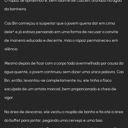
O rapaz se aproximou e, bem diante de Cao Bin, afundou na água
da banheira.
Cao Bin começou a suspeitar que o jovem queria dar em cima
dele⁶ e já estava pensando em uma forma de recusar o convite
de maneira educada e decente, mas o rapaz permaneceu em
silêncio.
Mesmo depois de ficar com o corpo todo avermelhado por causa da
água quente, o jovem continuou sem dizer uma única palavra. Cao
Bin, então, levantou-se completamente nu; ele tinha o físico
esculpido de um artista marcial, bem proporcionado e cheio de
vigor.
Na área de descanso, ele vestiu o roupão de banho e foi até a área
do buffet para jantar, pegando uma cerveja e uma boa