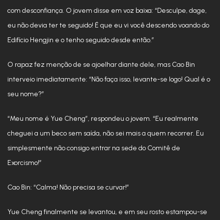
com desconfiança. O jovem disse em voz baixa: “Desculpe, dage,
eu não devia ter te seguido! É que eu vi você descendo voando do
Edifício Hengjin e o tenho seguido desde então.”
O rapaz fez menção de se ajoelhar diante dele, mas Cao Bin
interveio imediatamente: “Não faça isso, levante-se logo! Qual é o
seu nome?”
“Meu nome é Yue Cheng”, respondeu o jovem. “Eu realmente
cheguei a um beco sem saída, não sei mais a quem recorrer. Eu
simplesmente não consigo entrar na sede do Comitê de
Exorcismo!”
Cao Bin: “Calma! Não precisa se curvar!”
Yue Cheng finalmente se levantou, e em seu rosto estampou-se