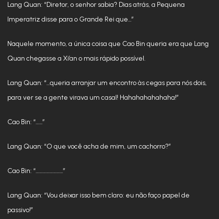
Lang Quan: “Diretor, o senhor sabia? Dias atrás, a Pequena
Imperatriz disse para o Grande Rei que…”
Naquele momento, a única coisa que Cao Bin queria era que Lang
Quan chegasse a Xi’an o mais rápido possível.
Lang Quan: “…queria arranjar um encontro às cegas para nós dois,
para ver se a gente virava um casal! Hahahahahahaha!”
Cao Bin: “……”
Lang Quan: “O que você acha de mim, um cachorro?”
Cao Bin: “……………………”
Lang Quan: “Vou deixar isso bem claro: eu não faço papel de
passivo!”