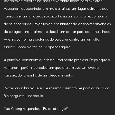
pretexto de fazer trilha, mas na verdade foram para explorar.
Acabaram descobrindo, em meio a ruínas, um lugar estranho que
parecia ser um sítio arqueológico. Havia um porão ali e, como era
de se esperar de um grupo de estudantes de ensino médio cheios
de coragem, naturalmente decidiram entrar para dar uma olhada
— e, no canto mais profundo do porão, encontraram um altar
sinistro. Sobre o altar, havia apenas aquilo.
A princípio, pensaram que fosse uma pedra preciosa. Depois que o
retiraram, porém, perceberam que era um ovo. Um ovo de
pássaro, do tamanho de um dedo mindinho.
“Você não sabia o que era e mesmo assim trouxe para casa?” Cao
Bin perguntou, incrédulo.
Yue Cheng respondeu: “Eu errei, dage!”