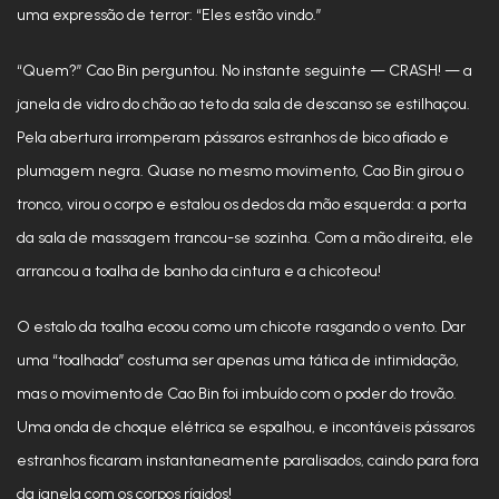
uma expressão de terror: “Eles estão vindo.”
“Quem?” Cao Bin perguntou. No instante seguinte — CRASH! — a
janela de vidro do chão ao teto da sala de descanso se estilhaçou.
Pela abertura irromperam pássaros estranhos de bico afiado e
plumagem negra. Quase no mesmo movimento, Cao Bin girou o
tronco, virou o corpo e estalou os dedos da mão esquerda: a porta
da sala de massagem trancou-se sozinha. Com a mão direita, ele
arrancou a toalha de banho da cintura e a chicoteou!
O estalo da toalha ecoou como um chicote rasgando o vento. Dar
uma “toalhada” costuma ser apenas uma tática de intimidação,
mas o movimento de Cao Bin foi imbuído com o poder do trovão.
Uma onda de choque elétrica se espalhou, e incontáveis pássaros
estranhos ficaram instantaneamente paralisados, caindo para fora
da janela com os corpos rígidos!