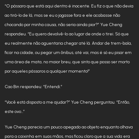
“O pássaro que está aqui dentro é inocente. Eu fiz o que não devia
ao tirá-lo de lá, mas se eu o jogasse fora e ele acabasse não
chocando por minha causa, não seria ainda pior?” Yue Cheng
respondeu. “Eu quero devolvê-lo ao lugar de onde o tirei. Só que
eu realmente não aguentaria chegar até lá. Andar de trem-bala,
ficar na cidade, ou pegar um ônibus, até vai, mas é só eu pisar em
uma área de mata, no maior breu, que sinto que posso ser morto
por aqueles pássaros a qualquer momento!”
Cao Bin respondeu: “Entendi.”
“Você está disposto a me ajudar?” Yue Cheng perguntou. “Então,
este ovo…”
Yue Cheng parecia um pouco apegado ao objeto enquanto olhava
para a caixinha em suas mãos, mas ficou claro que a sua vida era