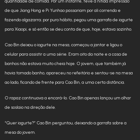
quantidade de comida. Por um instante, teve a nítida impressão
de que Jiang Hong e Pi Yunhao passariam por ali correndo e
fazendo algazarra; por puro hábito, pegou uma garrafa de iogurte
para Xiaopi, e só então se deu conta de que, hoje, estava sozinho.
Cao Bin deixou o iogurte na mesa, começou a jantar e ligou o
celular para assistir a uma série. Eram oito da noite e a casa de
banhos não estava muito cheia hoje. O jovem, que também já
havia tomado banho, apareceu no refeitório e sentou-se na mesa
ao lado, ficando de frente para Cao Bin, a uma certa distância.
O rapaz continuava a encará-lo. Cao Bin apenas lançou um olhar
de soslaio na direção dele.
“Quer iogurte?” Cao Bin perguntou, deixando a garrafa sobre a
mesa do jovem.