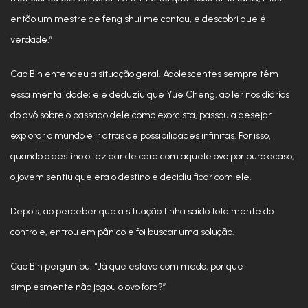
então um mestre de feng shui me contou, e descobri que é
verdade.”
Cao Bin entendeu a situação geral. Adolescentes sempre têm
essa mentalidade; ele deduziu que Yue Cheng, ao ler nos diários
do avô sobre o passado dele como exorcista, passou a desejar
explorar o mundo e ir atrás de possibilidades infinitas. Por isso,
quando o destino o fez dar de cara com aquele ovo por puro acaso,
o jovem sentiu que era o destino e decidiu ficar com ele.
Depois, ao perceber que a situação tinha saído totalmente do
controle, entrou em pânico e foi buscar uma solução.
Cao Bin perguntou: “Já que estava com medo, por que
simplesmente não jogou o ovo fora?”