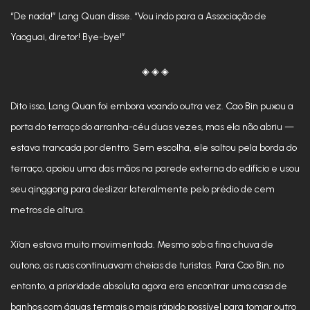
“De nada!” Lang Quan disse. “Vou indo para a Associação de
Yaoguai, diretor! Bye-bye!”
◈ ◈ ◈
Dito isso, Lang Quan foi embora voando outra vez. Cao Bin puxou a
porta do terraço do arranha-céu duas vezes, mas ela não abriu —
estava trancada por dentro. Sem escolha, ele saltou pela borda do
terraço, apoiou uma das mãos na parede externa do edifício e usou
seu qinggong para deslizar lateralmente pelo prédio de cem
metros de altura.
Xi’an estava muito movimentada. Mesmo sob a fina chuva de
outono, as ruas continuavam cheias de turistas. Para Cao Bin, no
entanto, a prioridade absoluta agora era encontrar uma casa de
banhos com águas termais o mais rápido possível para tomar outro