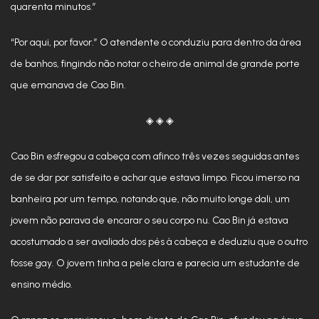
quarenta minutos.”
“Por aqui, por favor.” O atendente o conduziu para dentro da área
de banhos, fingindo não notar o cheiro de animal de grande porte
que emanava de Cao Bin.
◈ ◈ ◈
Cao Bin esfregou a cabeça com afinco três vezes seguidas antes
de se dar por satisfeito e achar que estava limpo. Ficou imerso na
banheira por um tempo, notando que, não muito longe dali, um
jovem não parava de encarar o seu corpo nu. Cao Bin já estava
acostumado a ser avaliado dos pés à cabeça e deduziu que o outro
fosse gay. O jovem tinha a pele clara e parecia um estudante de
ensino médio.