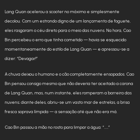
Lang Quan acelerou a scooter no máximo e simplesmente
decolou. Com um estrondo digno de um lançamento de foguete,
eles rasgaram o céu direto para o meio das nuvens. Na hora, Cao
Bin percebeu o erro que tinha cometido — havia se esquecido
momentaneamente do estilo de Lang Quan — e apressou-se a
dizer: “Devagar!”
A chuva deixou o humano e o cão completamente ensopados. Cao
Bin pensou consigo mesmo que não deveria ter aceitado a carona
de Lang Quan, mas, num instante, eles romperam a barreira das
nuvens; diante deles, abriu-se um vasto mar de estrelas, a brisa
fresca soprava límpida — a sensação até que não era má.
Cao Bin passou a mão no rosto para limpar a água: “……”