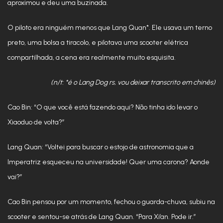
aproximou e deu uma buzinada.
O piloto era ninguém menos que Lang Quan*. Ele usava um terno
preto, uma bolsa a tiracolo, e pilotava uma scooter elétrica
compartilhada, a cena era realmente muito esquisita.
(n/t: *é o Lang Dog rs, vou deixar transcrito em chinês)
Cao Bin: “O que você está fazendo aqui? Não tinha ido levar o
Xiaoduo de volta?”
Lang Quan: “Voltei para buscar o estojo de astronomia que a
Imperatriz esqueceu na universidade! Quer uma carona? Aonde
vai?”
Cao Bin pensou por um momento, fechou o guarda-chuva, subiu na
scooter e sentou-se atrás de Lang Quan. “Para Xi’an. Pode ir.”