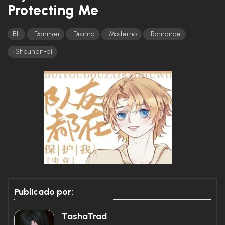
Protecting Me
BL
Danmei
Drama
Moderno
Romance
Shounen-ai
Traduzido por
TashaTrad
Publicado por:
Língua Original:
Mandarim
Gênero:
BL; Drama; E-sports; Moderno; Romance; Yaoi
TashaTrad