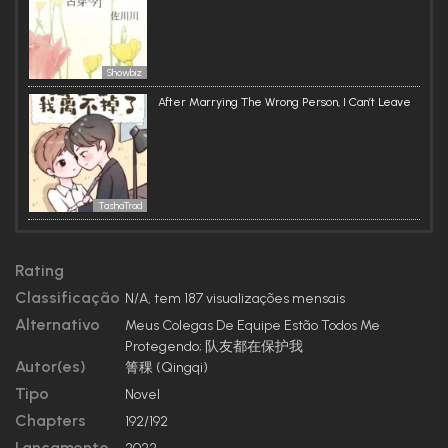
Os colegas de equipe gradualmente se transformaram em
cães lambedores. Sempre o protegendo durante o jogo. Até
mesmo o mid laner, que sempre seguia seu próprio caminho,
ajudava-o pessoalmente a comprar leite e a testar a
temperatura da água para ele.
Showbiz
No início, Lin Xiao só queria ter uma vida melhor, mas,
After Marrying The Wrong Person, I Can’t Leave
inesperadamente, ele se tornou o favorito da equipe e seu
principal apoio. Quando o antigo proprietário o foi ver, Lin
Xiao disse: “Não quero mais ser seu canário.”
( ノ-_-)ノﾞ_□ VS □_ヾ(^-^ヽ)
Ji Shijin ainda estava esperando que seu canário voltasse e
TashaTrad
admitisse seus erros. Mas, em vez disso, ele o viu abrir uma
transmissão ao vivo com um penteado bagunçado,
parecendo que não tinha dormido, e dizer aos fãs com cara
de sono: “Hmm, prometo a vocês, se eu chegar ao
Rating
Campeonato Mundial, farei uma transmissão ao vivo
trasvestido por um mês”.
Classificação
N/A, tem 187 visualizações mensais
Alternativo
“Ao ver que o canário de quem ele cuidava estava ‘lutando’
Meus Colegas De Equipe Estão Todos Me
para ganhar a vida, Ji Shijin finalmente decidiu o perdoar.
Protegendo; 队友都在保护我
Autor(es)
箐稞 (Qingqi)
Mais tarde, ele chegou do lado de fora do portão da equipe,
esperando levar Lin Xiao para casa.
Tipo
Novel
O mid laner o segurou pelos ombros com um olhar vigilante.
Chapters
192/192
O suporte da equipe estava na frente dele, sorrindo. O
jungler estava ansioso para lutar e se agachar. O top laner
Lançamento