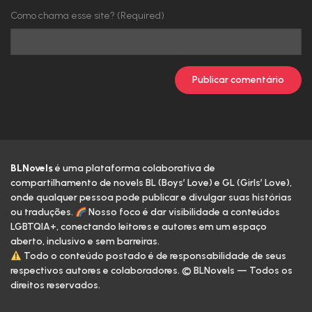
Capítulo 161 - Enfrentando A Equipe Norte-Americana
Como chama esse site? (Required)
Capítulo 160 - Rumo ao Campeonato Mundial
Capítulo 159 - A ‘Dupla De Ouro’ Na Bot Lane
Capítulo 158 - Música Tema Do Torneio S
Capítulo 157 - Por Que Você Está Aqui?
Capítulo 156 - Transmissão Ao Vivo Travestido
BLNovels
é uma plataforma colaborativa de
compartilhamento de novels BL (Boys’ Love) e GL (Girls’ Love),
onde qualquer pessoa pode publicar e divulgar suas histórias
Capítulo 155 - Você Não Precisa Me Agradar
ou traduções.
Nosso foco é dar visibilidade a conteúdos
LGBTQIA+, conectando leitores e autores em um espaço
Capítulo 154 - Comprando Uma Saia Curta
aberto, inclusivo e sem barreiras.
Todo o conteúdo postado é de responsabilidade de seus
Capítulo 153 - Tirando Fotos Promocionais Com A SSG
respectivos autores e colaboradores. © BLNovels — Todos os
direitos reservados.
Capítulo 152 - Lin Xiao Passou Por Momentos Difíceis