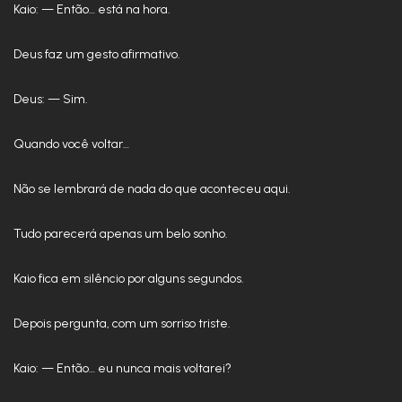
Kaio: — Então… está na hora.
Deus faz um gesto afirmativo.
Deus: — Sim.
Quando você voltar…
Não se lembrará de nada do que aconteceu aqui.
Tudo parecerá apenas um belo sonho.
Kaio fica em silêncio por alguns segundos.
Depois pergunta, com um sorriso triste.
Kaio: — Então… eu nunca mais voltarei?