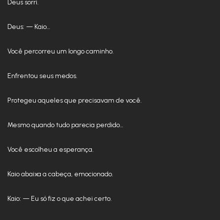
Deus sorri.
Deus: — Kaio…
Você percorreu um longo caminho.
Enfrentou seus medos.
Protegeu aqueles que precisavam de você.
Mesmo quando tudo parecia perdido…
Você escolheu a esperança.
Kaio abaixa a cabeça, emocionado.
Kaio: — Eu só fiz o que achei certo.