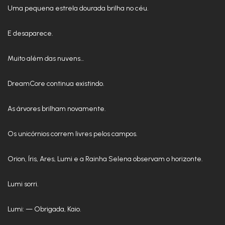
Uma pequena estrela dourada brilha no céu.
E desaparece.
Muito além das nuvens…
DreamCore continua existindo.
As árvores brilham novamente.
Os unicórnios correm livres pelos campos.
Orion, Íris, Ares, Lumi e a Rainha Selena observam o horizonte.
Lumi sorri.
Lumi: — Obrigada, Kaio.