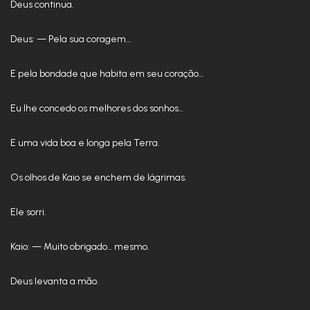
Deus continua.
Deus: — Pela sua coragem…
E pela bondade que habita em seu coração…
Eu lhe concedo os melhores dos sonhos…
E uma vida boa e longa pela Terra.
Os olhos de Kaio se enchem de lágrimas.
Ele sorri.
Kaio: — Muito obrigado… mesmo.
Deus levanta a mão.