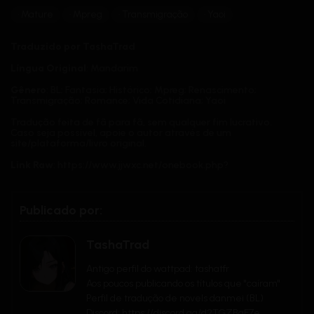
Mature
Mpreg
Transmigração
Yaoi
Traduzido por TashaTrad
Língua Original
: Mandarim
Gênero
: BL; Fantasia; Histórico; Mpreg; Renascimento;
Transmigração; Romance; Vida Cotidiana; Yaoi
Tradução feita de fã para fã, sem qualquer fim lucrativo.
Caso seja possível, apoie o autor através de um
site/plataforma/livro original.
Link Raw
: https://www.jjwxc.net/onebook.php?
novelid=2544698
Sinopse
:
Publicado por:
Ji Wei estava determinado a se tornar um
pâtissier
de classe
mundial, mas, infelizmente, a caminho de uma cerimônia de
premiação, ele morreu em um acidente de carro.
TashaTrad
Quando acordou novamente, ele já havia se tornado o
Antigo perfil do wattpad: tashatfr
famoso tirano local de uma vila. Ele também havia
comprado um ger para ser seu escravo e servo.
Aos poucos publicando os títulos que "caíram"
Perfil de tradução de novels danmei (BL)
Renascimento através da transmigração? Homens podem ter
Discord: https://discord.gg/d2TGZBqF7e