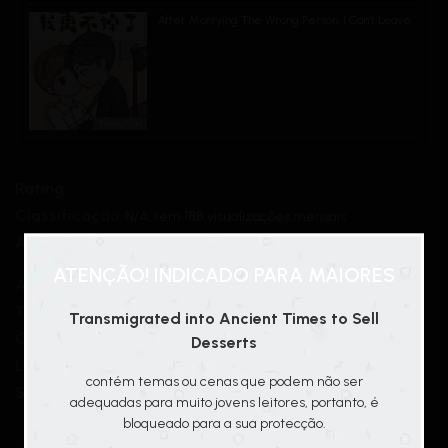
After Marrying The Wrong Person, I Can’t Leave
TashaTrad
Rating
Classificação
N/A, tem 188 visualizações mensais
Alternativo
穿到古代卖甜点; Transmigrado Para Os Tempos
Antigos Para Vender Sobremesas
ATENÇÃO! INDICADO PARA MAIORES
Autor(es)
白日坐梦
Tipo
Novel
Transmigrated into Ancient Times to Sell
Chapters
120/120
Desserts
Lançamento
2019
contém temas ou cenas que podem não ser
Status
Concluída
adequadas para muito jovens leitores, portanto, é
bloqueado para a sua protecção.