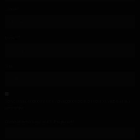
Capítulo 94
Nome
*
Capítulo 93
Capítulo 92
E-mail
*
Capítulo 91
Site
Capítulo 90
Capítulo 89
Capítulo 88
Salvar meus dados neste navegador para a próxima vez que eu
comentar.
Capítulo 87
Como chama esse site? (Required)
Capítulo 86