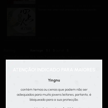
Peônias Traduções
Tornei-me uma rival amorosa da minha paixão
Peônias Traduções
Rating
Average
5
/
5
out of
5
Classificação
N/A, tem 7 visualizações mensais
Alternativo
Eagle Guard 鹰 奴
ATENÇÃO! INDICADO PARA MAIORES
Autor(es)
Fei Tian Ye Xiang
Tipo
Novel
Yingnu
Chapters
15
Lançamento
contém temas ou cenas que podem não ser
2011
adequadas para muito jovens leitores, portanto, é
Status
Em Andamento
bloqueado para a sua protecção.