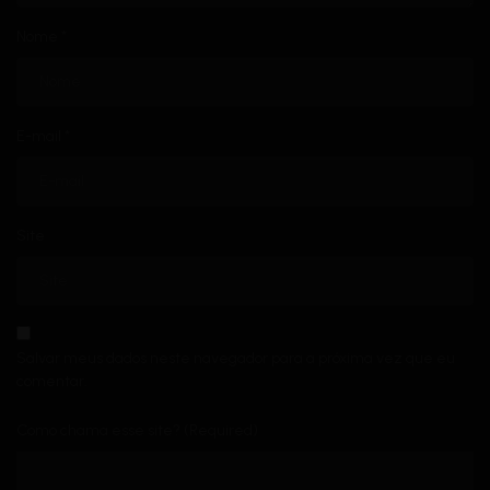
Nome
*
E-mail
*
Site
Salvar meus dados neste navegador para a próxima vez que eu
comentar.
Como chama esse site? (Required)