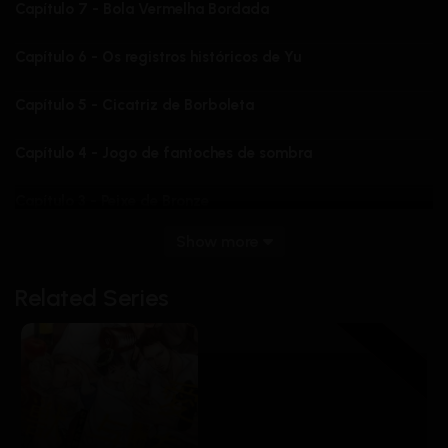
Capítulo 7 - Bola Vermelha Bordada
Capítulo 6 - Os registros históricos de Yu
Capítulo 5 - Cicatriz de Borboleta
Capítulo 4 - Jogo de fantoches de sombra
Capítulo 3 - Peixe de Bronze
Show more
Capítulo 2 - Sabre sem nome
Related Series
Capítulo 1 -Espada Yunshu
Capítulo 0: Introdução
18+