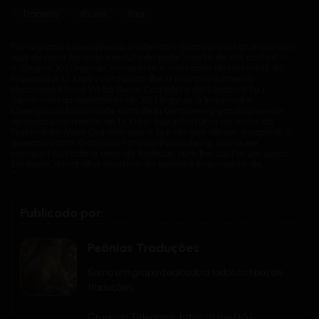
Tragedy
Wuxia
Yaoi
Por alguma coincidência, o líder dos guarda-costas imperiais
que deveria ter sido executado pela “morte de mil cortes” –
o Yingnu, Xu Lingyun, tornou-se o contador de histórias do
Imperador Li Xiao , contando-lhe a narrativa interna
chamada [ Uma Visão Geral Completa da Dinastia Yu.]
Junto com as narrativas de Xu Lingyun, o Imperador
Chengzu, a história de vida de Li Qingcheng gradualmente
apareceu na mente de Li Xiao: seu infortúnio na noite do
Festival do Meio Outono que o fez ter que deixar a capital, a
guerra contra Xiongnus fora do Passo Feng, como ele
conquistou toda a área de Xichuan sem lhe custar um único
soldado, a batalha decisiva do exército imponente de
Qinwang na capital …
A história escrita e oral gradualmente chega ao fim,
enquanto os segredos enterrados na história reapareciam
Publicado por:
um após o outro. A identidade real inesperada de Xu
Lingyun, a experiência confusa de Li Xiao, o Yingnu do
Imperador Chengzu, a conexão oculta de Zhang Mu e Li
Peônias Traduções
Xiao… Tudo é revelado em silêncio!
A história e a narrativa se entrelaçam. Xu Lingyun e Li Xiao
Somo um grupo dedicado a todos os tipos de
perseguem um ao outro, procurando por si mesmos. No
traduções.
final, durante esta era turbulenta, entre as lanças de ouro,
cavalos blindados e numerosos faróis de fogo, quem pode
permanecer fiel a si mesmo? Quem pode permanecer fiel à
Grupo do Telegram: https://t.me/+6J-