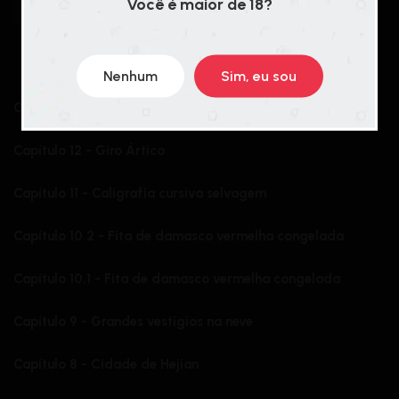
Você é maior de 18?
Peônias Traduções
CHAPTERS
OLDEST
Nenhum
Sim, eu sou
Capítulo 13 - Semente de Ameixa Negra
Capítulo 12 - Giro Ártico
Capítulo 11 - Caligrafia cursiva selvagem
Capítulo 10.2 - Fita de damasco vermelha congelada
Capítulo 10.1 - Fita de damasco vermelha congelada
Capítulo 9 - Grandes vestígios na neve
Capítulo 8 - Cidade de Hejian