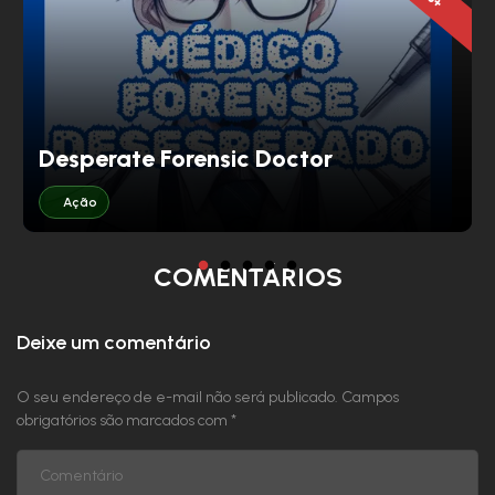
Capítulo 33 - A chuva está prestes a chegar
Capítulo 32 - A Mulian
Capítulo 31 - Calma
Desperate Forensic Doctor
Capítulo 30 - Jingzhe
Ação
Capítulo 29 - Não tenha pressa
COMENTÁRIOS
Capítulo 28 - De quem é a Vida
Deixe um comentário
Capítulo 27 Noite Sangrenta
O seu endereço de e-mail não será publicado.
Campos
Capítulo 26: Plotagem
obrigatórios são marcados com
*
Capítulo 25: Desistir