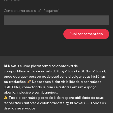
Capítulo 15: Fisionomia
Como chama esse site? (Required)
Capítulo 14: A Família Mo
Capítulo 13: Retorno aos Vivos
Capítulo 12: Yin Hu
Capítulo 11: Liberação
BLNovels
é uma plataforma colaborativa de
Capítulo 10: Maldição
compartilhamento de novels BL (Boys’ Love) e GL (Girls’ Love),
onde qualquer pessoa pode publicar e divulgar suas histórias
Capítulo 9: Judas
ou traduções.
Nosso foco é dar visibilidade a conteúdos
LGBTQIA+, conectando leitores e autores em um espaço
Capítulo 8: Contas Verdes
aberto, inclusivo e sem barreiras.
Todo o conteúdo postado é de responsabilidade de seus
respectivos autores e colaboradores. © BLNovels — Todos os
Capítulo 7: Uma Besta Presa
direitos reservados.