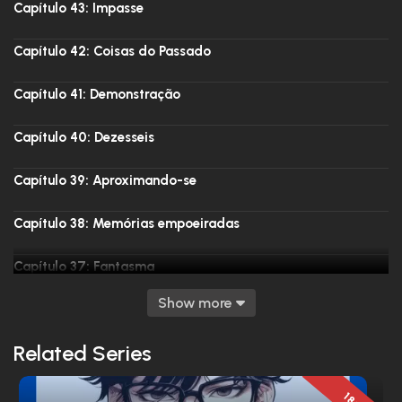
Capítulo 43: Impasse
Capítulo 42: Coisas do Passado
Capítulo 41: Demonstração
Capítulo 40: Dezesseis
Capítulo 39: Aproximando-se
Capítulo 38: Memórias empoeiradas
Capítulo 37: Fantasma
Show more
Capítulo 36 - Íris Alemã
Related Series
Capítulo 35 - Um Velho Amigo
Capítulo 34 - O Vento Sobe
18+