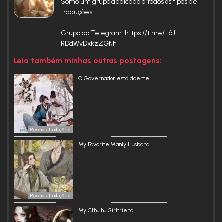
Somo um grupo dedicado a todos os tipos de
Obs: Tive que criar uma sinopse por que não tinha, ai ai
traduções.
Priest!
Grupo do Telegram: https://t.me/+6J-
Equipe: Anny e Vick
RDdWvDxkzZGNh
Leia também minhas outras postagens:
O Governador está doente
Peônias Traduções
My Favorite Manly Husband
Peônias Traduções
My Cthulhu Girlfriend