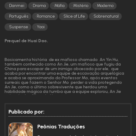
Danmei
Drama
Máfia
Mistério
Moderno
Português
Romance
Slice of Life
Sobrenatural
Suspense
Yaoi
Prequel de Huai Dao.
Basicamenta história de ex mafioso chamado An Yin Hu,
também conhecido como An Jie, um mafioso que fugiu da
China para escapar de um inimigo obcecado por ele, que
acaba por encontrar uma equipe de escavação arquelógica
e acaba se aproximando do Professor Mo, após eventos
surreais que fazem o Senhor Mo perder a vida protegendo
An Jie, como o último sobrevivente que herdou uma
habilidade mágica da tumba que a equipe explorou, An Jie
vai atrás dos filhos de Mo para proteger os mesmos.
Publicado por:
Mas o que ele encontrou foi um jovem rapaz que foi atraído
pela Máfia e duas adolescentes com problemas.
Peônias Traduções
Casal: Mo Cong (Filho Mais Velho do Professor Mo) e An Jie
(ex-mafioso astuto)