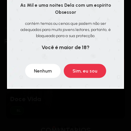
As Mil e uma noites Dela com um espírito
CHAPTERS
Obsessor
OLDEST
contém temas ou cenas que podem não ser
Manga has no chapter yet.
adequadas para muito jovens leitores, portanto, é
bloqueado para a sua protecção.
Related Series
Você é maior de 18?
18+
Nenhum
Sim, eu sou
Doce Vida
BL
COMENTÁRIOS