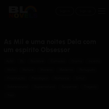
Sign in
Sign up
As Mil e uma noites Dela com
um espírito Obsessor
Ação
BL
Boyslove
Comédia
Drama
Incesto
Máfia
Mature
Mistério
Moderno
Português
Prostituição
Psicológico
Romance
Smut
Sobrenatural
Supernatural
Suspense
Tragedy
Yaoi