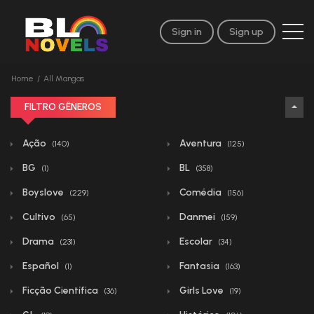
Sign in
Sign up
Home
All Mangas
FILTRO GÊNEROS
Ação
Aventura
(140)
(125)
BG
BL
(1)
(358)
Boyslove
Comédia
(229)
(156)
Cultivo
Danmei
(65)
(159)
Drama
Escolar
(231)
(34)
Español
Fantasia
(1)
(163)
Ficção Científica
Girls Love
(36)
(19)