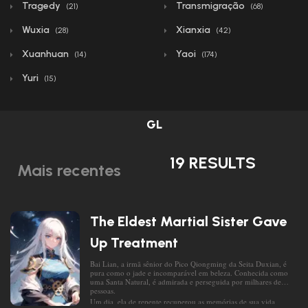
Tragedy
Transmigração
(21)
(68)
Wuxia
Xianxia
(28)
(42)
Xuanhuan
Yaoi
(14)
(174)
Yuri
(15)
GL
19 RESULTS
Mais recentes
The Eldest Martial Sister Gave
Up Treatment
Bai Lian, a irmã sênior do Pico Qiongming da Seita Duxian, é
pura como o jade e incomparável em beleza. Conhecida como
uma Santa Natural, é admirada e perseguida por milhares de
pessoas.
Um dia, ela de repente recuperou as memórias de sua vida