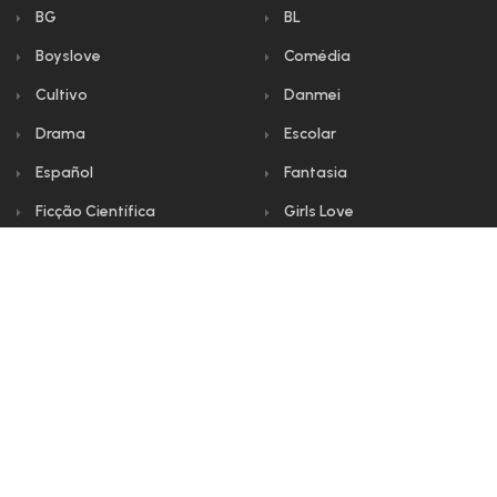
BG
BL
Boyslove
Comédia
Cultivo
Danmei
Drama
Escolar
Español
Fantasia
Ficção Científica
Girls Love
GL
Histórico
Horror
Incesto
Interestelar
Máfia
Mature
Mistério
Moderno
Mpreg
Omegaverse
Português
Prostituição
Psicológico