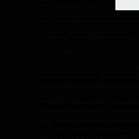
— Seu rosto realmente está muito machucado!
Timy cortou o silêncio, mas ainda me encarava de m
— São só alguns roxos e arranhões, nada demais.
Tentei desconversar.
— Por que você fez aquilo? Há duas semanas você 
defender? O que você quer, William? Limpar a sua 
não respondeu minhas mensagens e nem atende
— Calma, Timy. Vamos conversar, não precisa ficar
consegui olhar você só apanhando e simplesmente 
vocês. Quanto ao que aconteceu há duas semanas, 
sua amizade está me fazendo muita falta. E se e