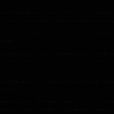
les.
tentando assimilar tudo o que eu disse, mas continuava me encarando. 
 tinha tirado um peso gigantesco das costas, peso esse que carreguei du
s idiota por conseguir esses machucados. Você acha que é o Super-Man?
 ser gay?
a estava choroso e melancólico. Timy havia desmoronado na minha fre
m marejados e seu olhar intimidador deu lugar a um olhar triste e am
de você? Não me incomodo com nada, você faz o que bem entender da sua 
ocê me perdoar.
uela cena me destruiu por completo. Eu o puxei para perto e o abracei. 
r, não iria suportar vê-lo chorando de novo daquele jeito. Meu coração e