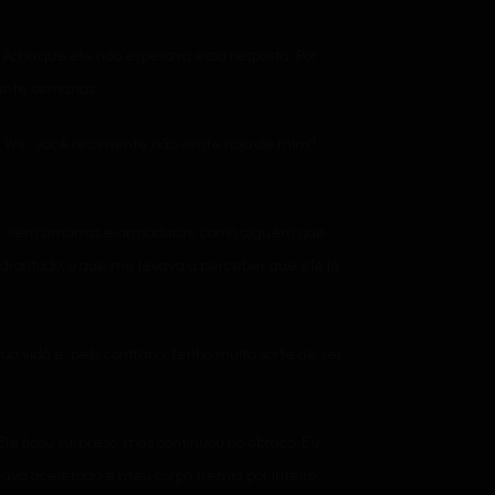
Acho que ele não esperava essa resposta. Por
rante semanas.
. Wil… você realmente não sente nojo de mim?
nte, sem amarras e armaduras, como alguém que
edrontado, o que me levava a perceber que ele já
vida e, pelo contrário, tenho muita sorte de ser
Ele ficou surpreso, mas continuou no abraço. Eu
stava acelerado e meu corpo tremia por inteiro,