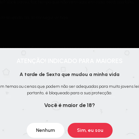
lo? Você sumiu, faz tempo que não vem aqui em casa, senti sua falta.
o ocupado, tia, só consegui vir hoje.
fazendo aqui? É sério que ele não podia esperar eu responder? E o qu
ATENÇÃO! INDICADO PARA MAIORES
A tarde de Sexta que mudou a minha vida
stá com esse machucado horrível! Conversa com seu amigo e vê se colo
m temas ou cenas que podem não ser adequadas para muito jovens lei
té mais, querido.
portanto, é bloqueado para a sua protecção.
 vou conversar com ele, sim.
Você é maior de 18?
i o barulho do portão bater e, ao mesmo tempo, o som dos meus batime
 que eu estava comendo parecia intragável. Engoli em seco enquanto
Nenhum
Sim, eu sou