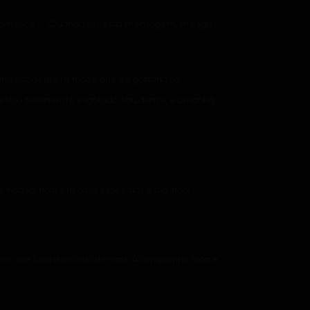
 com você.”, “Quando ver essa mensagem, me liga
 a voz dele era tudo o que eu gostaria no
u estou totalmente esgotado. Vou dormir e amanhã
 não vai ficar em casa esses dias à toa, não!
er que falei isso cedo demais. A campainha toca e