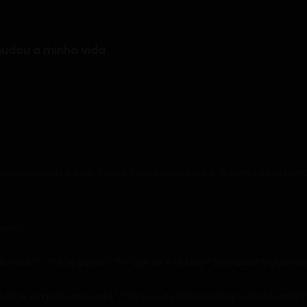
mudou a minha vida
spiração pesada a tarde inteira. Peguei meu celular: tinham várias ch
gens:
achucou?”, “Me responde”, “Por que você fez isso? Seu idiota!”E algum
ão sabe, ninguém mais sabe”, “Por que ele bateu no Hugo, alguém sabe?”