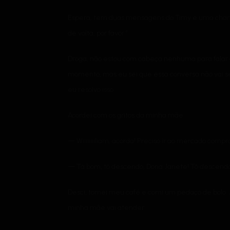
Espera, tem duas mensagens do Timy e uma chamad
de volta, por favor.”
Droga, não estou com cabeça nenhuma para falar co
momento, mas eu sei que essa conversa não vai s
eu resolvo isso.
Acordei com os gritos da minha mãe:
— Wiiiiiiiiliam, acorda! Preciso ir ao mercado comp
— Tá bom, tô descendo, Dona Janete! Tô descendo
Desci, tomei meu café e comi um pedaço de bolo. 
minha mãe vai atender.