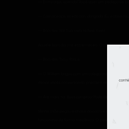
— Entra aqui, querido! Você quer um pedaço de bo
— Com licença, aceito sim, obrigado. Eu estava muit
— Bom dia, Wil! Sua cara tá feia, hein!
Aquele bom dia me estremeceu. O que ele estava 
— Bom dia, Timy. Pois é.
— O William brigou com um colega ontem, agora e
conté
deixar vocês conversando, preciso ir ao mercado. A
— Até mais, tia. Boas compras! Pode deixar que eu
Minha mãe pegou a chave do carro e saiu. Escute
funcionava de forma mecânica. O pedaço de bolo