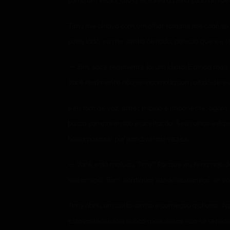
como um idiota, juro que valeu a pena cada um de
Timy me olhava com um olhar totalmente confuso, 
outro lado, eu me sentia aliviado; parecia que eu
— Sim, você realmente foi um idiota. E ainda mai
Você realmente não se incomoda com o fato de eu
Seu tom de voz, antes ríspido e imponente, agor
busca compreensão e aceitação. Seus olhos estava
havia passado por isso diversas vezes.
— Você está maluco, Timy? Por que eu teria nojo 
seu amigo… Bom, continuar sendo seu amigo, se v
Timy abriu um curto sorriso e começou a chorar. Aq
estava decidido a nunca mais deixar isso se repeti