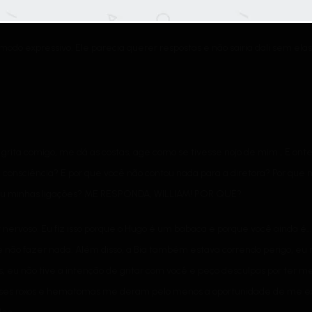
odo expressivo. Ele parecia querer respostas e não sairia dali sem elas
grita comigo, me dá as costas, age como se tivesse nojo de mim… E on
consciência? E por que você não contou nada para a diretora? Por que m
u minhas ligações? ME RESPONDA, WILLIAM! POR QUÊ?
 nervoso. Eu fiz isso porque o Hugo é um babaca e porque você ainda é…
não fazer nada. Além disso, a Bia também estava correndo perigo, eu 
eu não tive a intenção de gritar com você e peço desculpas por ter me 
sses roxos e hematomas me deram pelo menos a oportunidade de me exp