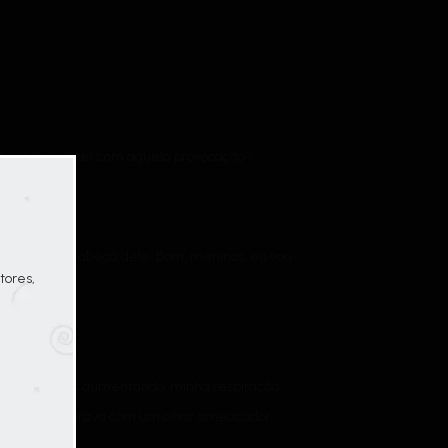
e ele quis dizer com aquela provocação?
ca juízo na cabeça dele. Bom, meninos, eu vou
tores,
ntos cardíacos aumentando; minha respiração
 Timy me encarava com um olhar ameaçador.