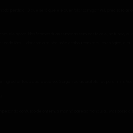
a perdida. O que será que ele quer falar comigo?”Wil, preciso falar
m ele agora. Nós ficamos duas semanas sem nos falar e, no fundo, ouvir
er nada fácil. Lidar com a minha mãe acabou com meu psicológico, e e
rar ingredientes e quero que você organize as prateleiras para mim. Você
!
Apesar da confusão de ontem, a manhã parecia tranquila… Mas posso diz