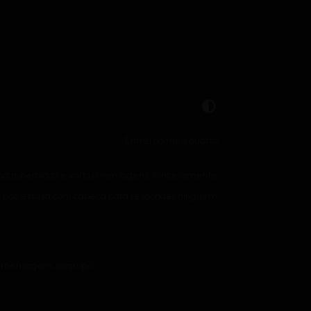
Entrei no meu quarto.
amadas perdidas e várias mensagens. Sinceramente,
não estava com cabeça para responder ninguém.
as mensagens no grupo:
.