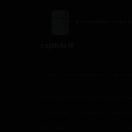
A tarde de Sexta que 
capítulo 18
Finalmente consegui respirar; senti minha re
Sete chamadas perdidas da Bia e algumas mensa
“Wil, me atende”, “fiquei preocupada”, “Você se m
“Alguém sabe do Wil?”, “Ele tá bem?”, “Se a Bia n