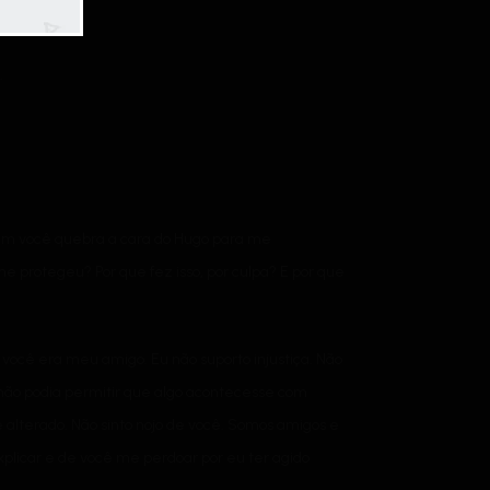
.
tem você quebra a cara do Hugo para me
e protegeu? Por que fez isso, por culpa? E por que
 você era meu amigo. Eu não suporto injustiça. Não
não podia permitir que algo acontecesse com
alterado. Não sinto nojo de você. Somos amigos e
licar e de você me perdoar por eu ter agido