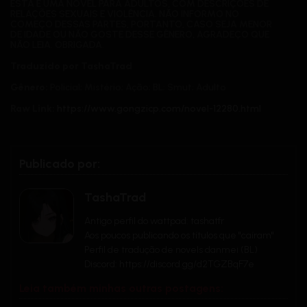
ESTA É UMA NOVEL PARA ADULTOS, COM DESCRIÇÕES DE
RELAÇÕES SEXUAIS E VIOLÊNCIA. NÃO INFORMO NO
COMEÇO DESSAS PARTES, PORTANTO, CASO SEJA MENOR
DE IDADE OU NÃO GOSTE DESSE GÊNERO, AGRADEÇO QUE
NÃO LEIA. OBRIGADA.
Traduzido por TashaTrad
Gênero:
Policial; Mistério; Ação; BL; Smut; Adulto
Raw Link:
https://www.gongzicp.com/novel-12280.html
Sinopse:
Zhou Yanling, um suspeito no caso de assassinato de 27/09
em Tongzhou, apareceu no trem K4133. Quando o condutor
Publicado por:
do trem, Wu Fengrong, recebeu esta notícia, ele começou a
fazer as rondas, investigando.
TashaTrad
Neste trem, várias forças lutaram secretamente; a verdade
era confusa e o suspeito estava ambiguamente envolvido
Antigo perfil do wattpad: tashatfr
com o condutor.
Aos poucos publicando os títulos que "caíram"
Zhou Yanling nunca havia encontrado uma pessoa tão
Perfil de tradução de novels danmei (BL)
esplêndida como Wu Fengrong, com um físico adorável e
Discord: https://discord.gg/d2TGZBqF7e
charme gracioso. Zhou Yanling ficou tão afetado que
solicitou aquela presença revigorante. Wu Fengrong estava
secretamente desconfiado de que Zhou Yanling estivesse
Leia também minhas outras postagens:
escondendo algo profundo. Quem ele vai enganar? Pode ser
que ele só queira se entregar. E quando ele terminasse de