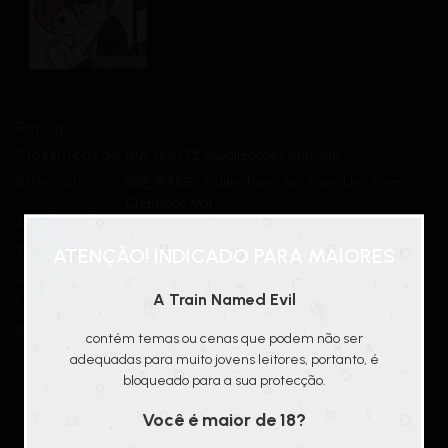
TashaTrad
Rating
Classificação
N/A, tem 72 visualizações mensais
Alternativo
罪恶号列车 ; Guilty Train; Sin Train; Um Trem
Chamado Mal
Autor(es)
江亭
Tipo
Novel
ATENÇÃO! INDICADO PARA MAIORES
Chapters
33/33
A Train Named Evil
Lançamento
2018
Status
Concluída
contém temas ou cenas que podem não ser
adequadas para muito jovens leitores, portanto, é
bloqueado para a sua protecção.
Policial
TashaTrad
Você é maior de 18?