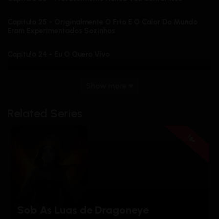
Capítulo 25 - Originalmente O Frio E O Calor Do Mundo
Eram Experimentados Sozinhos
Capítulo 24 - Eu O Quero Vivo
Capítulo 23 - Onde Está He Youan?
Show more
Capítulo 22 - Laozi Considera Que O Filho É Contrário
Related Series
Capítulo 21 - Essa Bola De Arame Serve Para Lavar A
Louça
18+
Capítulo 20 - Este É Meu Namorado, Zhou Yanling
Capítulo 19 - Só Você É Meu Herói
Capítulo 18 - Não Posso Voltar
Sob As Luas de Dragoneye