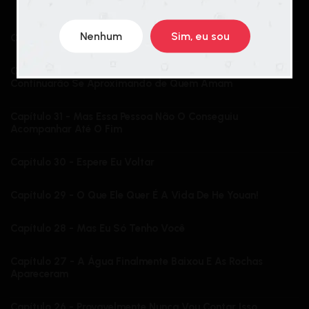
CHAPTERS
OLDEST
Nenhum
Sim, eu sou
Capítulo Extra - De Volta Ao Início
Capítulo 32 - Enquanto As Pessoas Viverem, Elas
Continuarão Se Aproximando de Quem Amam
Capítulo 31 - Mas Essa Pessoa Não O Conseguiu
Acompanhar Até O Fim
Capítulo 30 - Espere Eu Voltar
Capítulo 29 - O Que Ele Quer É A Vida De He Youan!
Capítulo 28 - Mas Eu Só Tenho Você
Capítulo 27 - A Água Finalmente Baixou E As Rochas
Apareceram
Capítulo 26 - Provavelmente Nunca Vou Contar Isso