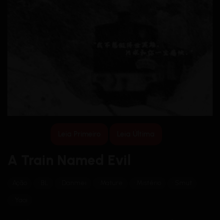
Leia Primeiro
Leia Última
A Train Named Evil
Ação
BL
Danmei
Mature
Mistério
Smut
Yaoi