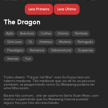
Leia Primeiro
Leia Última
The Dragon
Ação
Aventura
Cultivo
Drama
Fantasia
Girls Love
GL
Histórico
Mistério
Português
Psicológico
Romance
Sobrenatural
Suspense
Xianxia
Yuri
Todos dizem: “Tal pai, tal filha”, mas Gu Fuyou tem um
talento medíocre. Tão medíocre que, ao vê-la, as pessoas
zombam, se perguntando como Gu Wanpeng poderia ter
uma filha assim.
Ela era tão comum… até ser aceita na Seita Xuan Miao, com
muitos suspeitando que Gu Wanpeng tivesse puxado
alguns fios por trás dos bastidores.