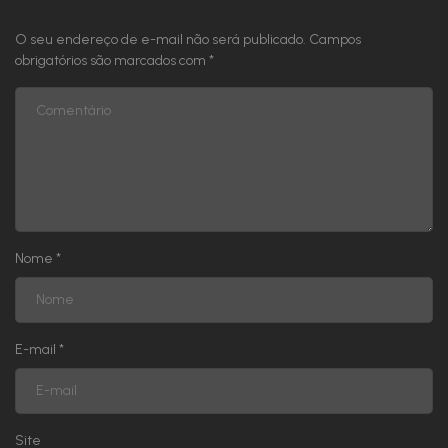
O seu endereço de e-mail não será publicado.
Campos
Capítulo 111
obrigatórios são marcados com
*
Capítulo 110
Capítulo 109
Capítulo 108
Nome
*
Capítulo 107
Capítulo 106
E-mail
*
Capítulo 105
Capítulo 104
Site