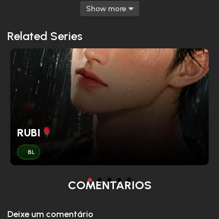
Capítulo 120
Show more
Capítulo 119
Related Series
ICK
Capítulo 118
Capítulo 117
Capítulo 116
RUBI
Capítulo 115
BL
Capítulo 114
COMENTÁRIOS
Capítulo 113
Deixe um comentário
Capítulo 112