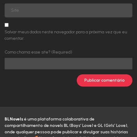
Volume 2
Volume 1
Salvar meus dados neste navegador para a próxima vez que eu
comentar.
Como chama esse site? (Required)
BLNovels
é uma plataforma colaborativa de
compartilhamento de novels BL (Boys’ Love) e GL (Girls’ Love),
onde qualquer pessoa pode publicar e divulgar suas histórias