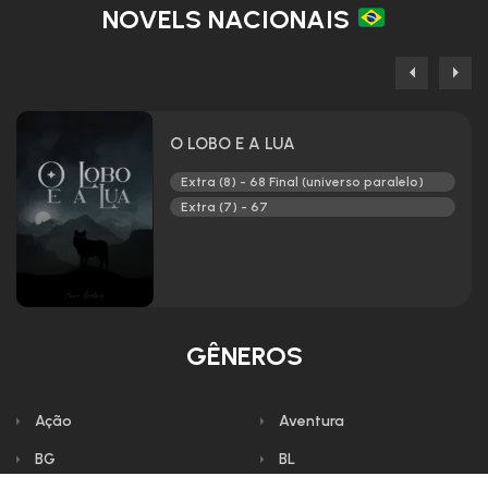
NOVELS NACIONAIS
O LOBO E A LUA
Extra (8) - 68 Final (universo paralelo)
Extra (7) - 67
GÊNEROS
Ação
Aventura
BG
BL