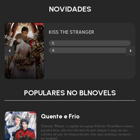
NOVIDADES
KISS THE STRANGER
5.
4.
POPULARES NO BLNOVELS
Quente e Frio
Timothy Winter, o capitão da equipe Falcões Vermelhos e único
jogador beta, não teve dúvidas de que atingiu o auge de sua
carreira até que foi diagnosticado com uma mudança inesperada
no hospital.