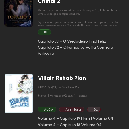
Cristal 2
“Gosto de você porque se parece comigo.”
Um ano após o casamento com o Príncipe Kit, Elle finalmente
vive a vida que sempre sonhou.
Agora como parte da família real, ele é amado pelo povo do
reino, respeitado pelo Rei e pela Rainha e tem ao seu lado o
homem que sempre acreditou nele.
BL
Anastácia, sua meia-irmã, encontra a varinha mágica da Fada
Capítulo 33 – O Verdadeiro Final Feliz
Madrinha e leva o poderoso objeto até sua mãe, Lady Tremaine.
Capítulo 32 – O Feitiço se Volta Contra a
Movida pela inveja e pelo desejo de vingança, Lady Tremaine
Feiticeira
decide alterar o passado.
Villain Rehab Plan
Autor
: 杀小丸 – Sha Xiao Wan
Status
4 volumes (92 caps ) + extras
Ação
Aventura
BL
Gêneros
: Ação Comédia Drama Fantasia Romance Xuanhuan
Yaoi , transmigração , danmei , BL ,
Volume 4 – Capitulo 19 [ Fim ]
Volume 04
Volume 4 – Capitulo 18
Volume 04
Este é o conto trágico de um homem santo que transmigrou para
um romance da web como um personagem e queria reabilitar o