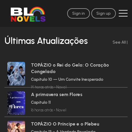
Sign in
Sign up
Últimas Atualizações
See All
|
TOPÁZIO o Rei do Gelo: O Coração
Congelado
Capítulo 10 — Um Convite Inesperado
14 horas atrás
•
Novel
A primavera sem Flores
Capítulo 11
16 horas atrás
•
Novel
TOPÁZIO O Príncipe e o Plebeu
Capítulo 13 – A Verdade Revelada