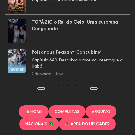
TOPÁZIO o Rei do Gelo: Uma surpresa
Congelante
Poisonous Peasant ‘Concubine’
Capítulo 640. Descubra o motivo; Interrogue a
babá
2 dias atrás
•
Novel
HOME
COMPLETAS
ARQUIVO
NACIONAIS
ÁREA DO UPLOADER