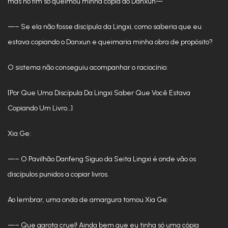
mas no fim só queimou minha cópia do Danxun—
—– Se ela não fosse discípula da Lingxi, como saberia que eu
estava copiando o Danxun e queimaria minha obra de propósito?
O sistema não conseguiu acompanhar o raciocínio:
[Por Que Uma Discípula Da Lingxi Saber Que Você Estava
Copiando Um Livro…]
Xia Ge:
—– O Pavilhão Danfeng Siguo da Seita Lingxi é onde vão os
discípulos punidos a copiar livros.
Ao lembrar, uma onda de amargura tomou Xia Ge:
—– Que garota cruel! Ainda bem que eu tinha só uma cópia