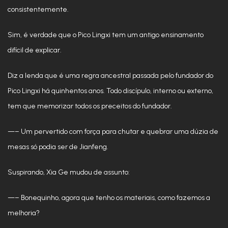
consistentemente.
Sim, é verdade que o Pico Lingxi tem um antigo ensinamento
difícil de explicar.
Diz a lenda que é uma regra ancestral passada pelo fundador do
Pico Lingxi há quinhentos anos. Todo discípulo, interno ou externo,
tem que memorizar todos os preceitos do fundador.
—– Um pervertido com força para chutar e quebrar uma dúzia de
mesas só podia ser de Jianfeng.
Suspirando, Xia Ge mudou de assunto:
—– Bonequinho, agora que tenho os materiais, como fazemos a
melhoria?