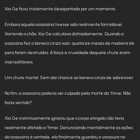
Xia Ge ficou tristemente desapontada por um momento.
Embora aquela assassina tivesse sido realmente formidável.
Varrendo o chão, Xia Ge calculava distraidamente. Quando a
assassina fez o boneco cinza voar, quatorze mesas de madeira de
pera foram destruídas. A força e crueldade daquele chute eram
inacreditáveis.
Um chute mortal. Sem dar chance ao boneco cinza de sobreviver.
No fim, a assassina poderia ser culpada pela morte da Yimei. Não
fazia sentido?
Xia Ge instintivamente ignorou que o corpo atingido não teria
realmente afetado a Yimei. Denunciando mentalmente as ações
da assassina à vontade, ela finalmente guardou a vassoura no