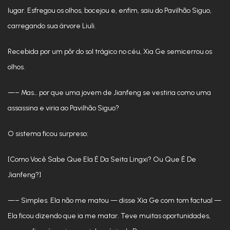
lugar. Esfregou os olhos, bocejou e, enfim, saiu do Pavilhão Siguo,
carregando sua árvore Liuli.
Recebida por um pôr do sol trágico no céu, Xia Ge semicerrou os
olhos.
—– Mas… por que uma jovem de Jianfeng se vestiria como uma
assassina e viria ao Pavilhão Siguo?
O sistema ficou surpreso:
[Como Você Sabe Que Ela É Da Seita Lingxi? Ou Que É De
Jianfeng?]
—– Simples. Ela não me matou — disse Xia Ge com tom factual —
Ela ficou dizendo que ia me matar. Teve muitas oportunidades,