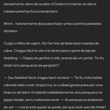
saneamento, além de auxiliar a [Ordem] a manter as vilas e
cidades próximas funcionando bem.
Mmm… naturalmente dava para fazer umas coisinhas paralelas
também.
Cuspiu a folha de capim, Xia Ge tirou do bolso duas moedas de
cobre. Chegou fácil na vila e foi direto para a porta da loja de
shaobing: — Depois de ganhar a vida, preciso de um jantar. Tio Xu,
ainda tem panquecas de gergelim?
— Seu fedelho! Você chegou bem na hora! — Tio Xu tinha barba
cobrindo todo o rosto, braços nus, e o cabelo grosso preso por uma
faixa cor de barro. Enrolando habilidosamente uma panqueca no
papel oleado, sorriu maliciosamente: — As panquecas acabaram
de sair — o sol já está quase se pondo, por que você veio tão tarde?