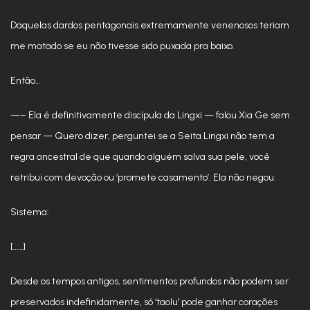
Daquelas dardos pentagonais extremamente venenosos teriam
me matado se eu não tivesse sido puxada pra baixo.
Então…
—– Ela é definitivamente discípula da Lingxi — falou Xia Ge sem
pensar — Quero dizer, perguntei se a Seita Lingxi não tem a
regra ancestral de que quando alguém salva sua pele, você
retribui com devoção ou ‘promete casamento’. Ela não negou.
Sistema:
[……]
Desde os tempos antigos, sentimentos profundos não podem ser
preservados indefinidamente, só ‘taolu’ pode ganhar corações