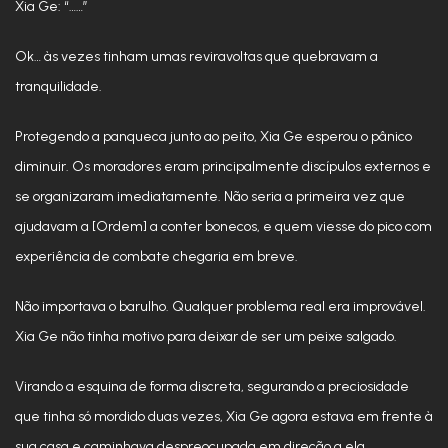
Xia Ge: “……”
Ok… às vezes tinham umas reviravoltas que quebravam a
tranquilidade.
Protegendo a panqueca junto ao peito, Xia Ge esperou o pânico
diminuir. Os moradores eram principalmente discípulos externos e
se organizaram imediatamente. Não seria a primeira vez que
ajudavam a [Ordem] a conter bonecos, e quem viesse do pico com
experiência de combate chegaria em breve.
Não importava o barulho. Qualquer problema real era improvável.
Xia Ge não tinha motivo para deixar de ser um peixe salgado.
Virando a esquina de forma discreta, segurando a preciosidade
que tinha só mordido duas vezes, Xia Ge agora estava em frente à
sua casa e caminhava despreocupada em direção a ela.