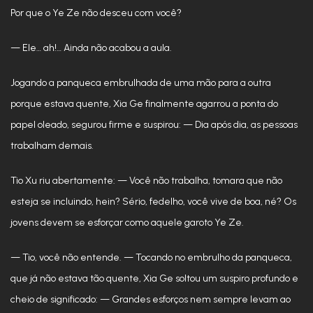
Por que o Ye Ze não desceu com você?
— Ele… ah!… Ainda não acabou a aula.
Jogando a panqueca embrulhada de uma mão para a outra
porque estava quente, Xia Ge finalmente agarrou a ponta do
papel oleado, segurou firme e suspirou: — Dia após dia, as pessoas
trabalham demais.
Tio Xu riu abertamente: — Você não trabalha, tomara que não
esteja se incluindo, hein? Sério, fedelho, você vive de boa, né? Os
jovens devem se esforçar como aquele garoto Ye Ze.
— Tio, você não entende. — Tocando no embrulho da panqueca,
que já não estava tão quente, Xia Ge soltou um suspiro profundo e
cheio de significado: — Grandes esforços nem sempre levam ao