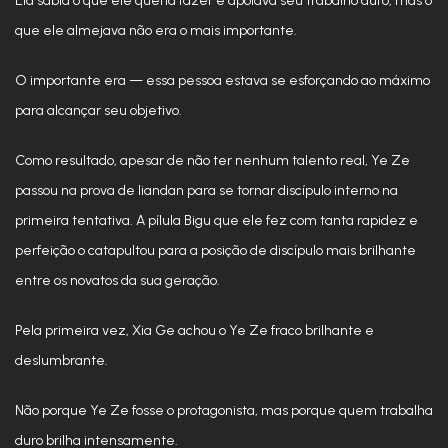
Ela sabia o que ele queria fazer e apoiava seu trabalho duro, mas o
que ele almejava não era o mais importante.
O importante era — essa pessoa estava se esforçando ao máximo
para alcançar seu objetivo.
Como resultado, apesar de não ter nenhum talento real, Ye Ze
passou na prova de liandan para se tornar discípulo interno na
primeira tentativa. A pílula Bigu que ele fez com tanta rapidez e
perfeição o catapultou para a posição de discípulo mais brilhante
entre os novatos da sua geração.
Pela primeira vez, Xia Ge achou o Ye Ze fraco brilhante e
deslumbrante.
Não porque Ye Ze fosse o protagonista, mas porque quem trabalha
duro brilha intensamente.