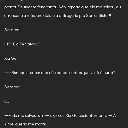
pronta. Se tivesse feito trinta… Não importa que ela me salvou, eu
arrancaria a máscara dela e a entregaria pra Senior Sister!!
Sistema:
[Hã? Ela Te Salvou?]
Xia Ge:
—– Bonequinho, por que não percebi antes que você é burro?
Sistema:
[……]
—– Ela me salvou, sim — explicou Xia Ge pacientemente — A
Yimei queria me matar.