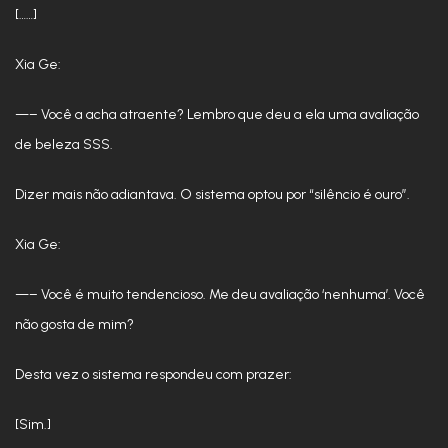
[……]
Xia Ge:
—– Você a acha atraente? Lembro que deu a ela uma avaliação
de beleza SSS.
Dizer mais não adiantava. O sistema optou por “silêncio é ouro”.
Xia Ge:
—– Você é muito tendencioso. Me deu avaliação ‘nenhuma’. Você
não gosta de mim?
Desta vez o sistema respondeu com prazer:
[Sim.]