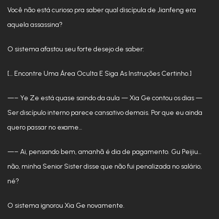
Você não está curioso pra saber qual discípula de Jianfeng era
aquela assassina?
O sistema afastou seu forte desejo de saber:
[… Encontre Uma Área Oculta E Siga As Instruções Certinho.]
—– Ye Ze está quase saindo da aula — Xia Ge contou os dias —
Ser discípulo interno parece cansativo demais. Por que eu ainda
quero passar no exame…
—– Ai, pensando bem, amanhã é dia de pagamento. Gu Peijiu…
não, minha Senior Sister disse que não fui penalizada no salário,
né?
O sistema ignorou Xia Ge novamente.