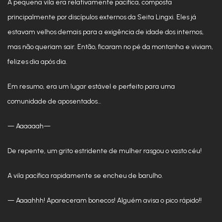
A pequena vila era relativamente pacífica, composta
principalmente por discípulos externos da Seita Lingxi. Eles já
estavam velhos demais para a exigência de idade dos internos,
mas não queriam sair. Então, ficaram no pé da montanha e viviam,
felizes dia após dia.
Em resumo, era um lugar estável e perfeito para uma
comunidade de aposentados…
— Aaaaaah—
De repente, um grito estridente de mulher rasgou o vasto céu!
A vila pacífica rapidamente se encheu de barulho.
— Aaaahhh! Apareceram bonecos! Alguém avisa o pico rápido!!