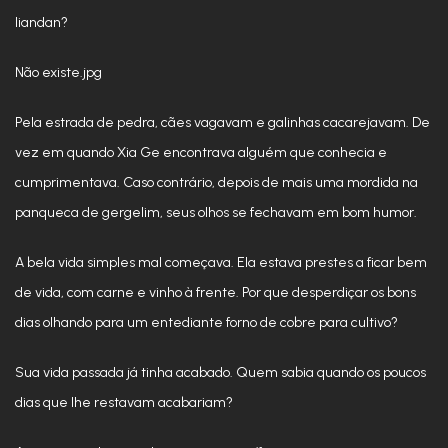
liandan?
Não existe.jpg
Pela estrada de pedra, cães vagavam e galinhas cacarejavam. De
vez em quando Xia Ge encontrava alguém que conhecia e
cumprimentava. Caso contrário, depois de mais uma mordida na
panqueca de gergelim, seus olhos se fechavam em bom humor.
A bela vida simples mal começava. Ela estava prestes a ficar bem
de vida, com carne e vinho à frente. Por que desperdiçar os bons
dias olhando para um entediante forno de cobre para cultivo?
Sua vida passada já tinha acabado. Quem sabia quando os poucos
dias que lhe restavam acabariam?